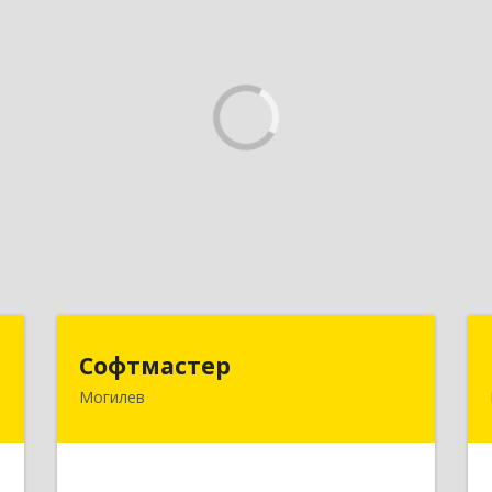
ы
Софтмастер
Софтмастер
Могилев
.
212017, Республика Беларусь,
,
г.Могилев, ул. Народного Ополчения,
4
16а-40