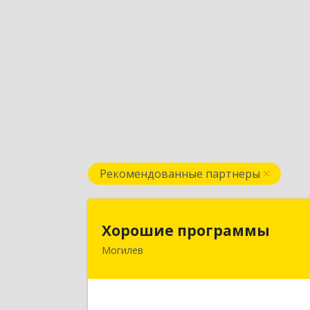
Рекомендованные партнеры
Хорошие программ
Хорошие программы
Могилев
Республика Беларусь, 212030, г
Могилев, ул. Дзержинского, дом № 19
оф.8