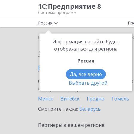
1С:Предприятие 8
Система программ
Россия
Пр
Главная
Сервисы ИТС
1С:Подпись
1С:Подпис
Информация на сайте будет
отображаться для региона
Заказать 1С:Подпись
Россия
в Могилеве
Да, все верно
Ознакомьтесь с информационными карт
Выбрать другой
внедрение продукта.
Минск
Витебск
Гродно
Гомель
Смотрите также:
Беларусь
Партнеры в вашем регионе: