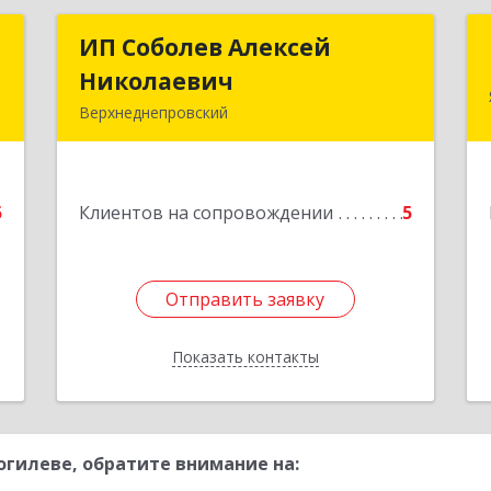
а
ИП Соболев Алексей
ИП Соболев Алексей
а
Николаевич
Николаевич
Верхнеднепровский
,
Подробнее
1
5
Клиентов на сопровождении
5
е
Отправить заявку
Отправить заявку
Показать контакты
Назад
гилеве, обратите внимание на: