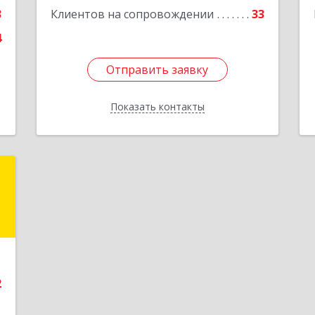
е
Подробнее
3
Клиентов на сопровождении
33
4
Отправить заявку
Отправить заявку
Показать контакты
Назад
с
,
А
е
2