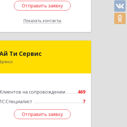
Отправить заявку
Отправить заявку
Показать контакты
Назад
Ай Ти Сервис
Ай Ти Сервис
Брянск
241035, Брянская обл, Брянск г,
Брянской Пролетарской Дивизии ул,
дом № 9
Подробнее
Клиентов на сопровождении
469
1С:Специалист
7
Отправить заявку
Отправить заявку