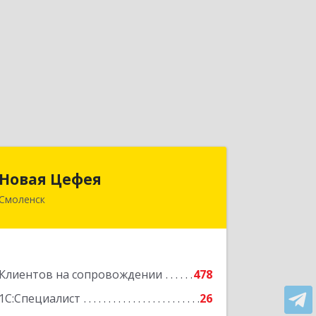
Новая Цефея
Новая Цефея
Смоленск
214018, Смоленская обл, Смоленск г,
Раевского ул, дом № 10
Подробнее
Клиентов на сопровождении
478
1С:Специалист
26