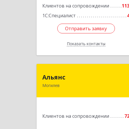
Подробне
Клиентов на сопровождении
11
1С:Специалист
Отправить заявку
Отправить заявку
Показать контакты
Назад
Альян
Альянс
Могилев
Беларусь, 212030, г.Могилев
ул.Ленинская, 7
Подробне
Клиентов на сопровождении
7