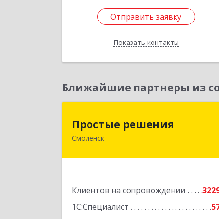
Отправить заявку
Отправить заявку
Показать контакты
Назад
Ближайшие партнеры из со
Простые решени
Простые решения
Смоленск
214015, Смоленская обл, Смоленск г
Большая Краснофлотская ул, дом 
1
Подробне
Клиентов на сопровождении
322
1С:Специалист
5