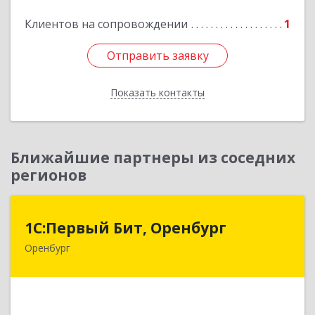
Подробнее
Клиентов на сопровождении
1
Отправить заявку
Отправить заявку
Показать контакты
Назад
Ближайшие партнеры из соседних
регионов
1С:Первый Бит, Оренбург
1С:Первый Бит, Оренбург
Оренбург
460044, Оренбургская обл, Оренбург, Березка
ул, дом № 2/5, пом.4
Подробнее