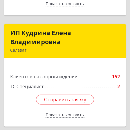
Показать контакты
Назад
ИП Кудрина Елена
ИП Кудрина Елена
Владимировна
Владимировна
Салават
453265, Башкортостан Респ, Салават г,
Бекетова ул, дом № 10, кв.87
Клиентов на сопровождении
152
Подробнее
1С:Специалист
2
Отправить заявку
Отправить заявку
Показать контакты
Назад