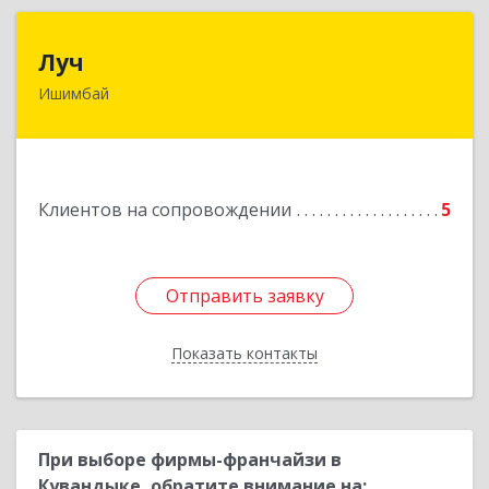
Луч
Луч
Ишимбай
453215, Башкортостан Респ, Ишимбайский р-н,
Ишимбай г, Ленина пр-кт, дом № 29, кв.29
Подробнее
Клиентов на сопровождении
5
Отправить заявку
Отправить заявку
Показать контакты
Назад
При выборе фирмы-франчайзи в
Кувандыке, обратите внимание на: