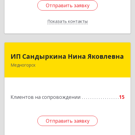
Отправить заявку
Отправить заявку
Показать контакты
Назад
ИП Сандыркина Нина Яковлевна
ИП Сандыркина Нина Яковлевна
Медногорск
462270, Оренбургская обл, Медногорск г,
Металлургов ул, дом № 19, кв.22
Подробнее
Клиентов на сопровождении
15
Отправить заявку
Отправить заявку