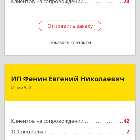
Клиентов на сопровождении
28
Отправить заявку
Отправить заявку
Показать контакты
Назад
ИП Фенин Евгений Николаевич
ИП Фенин Евгений Николаевич
Ишимбай
453211, Башкортостан Респ, Ишимбайский р-н,
Ишимбай г, Мустая Карима ул, дом № 31
Подробнее
Клиентов на сопровождении
42
1С:Специалист
2