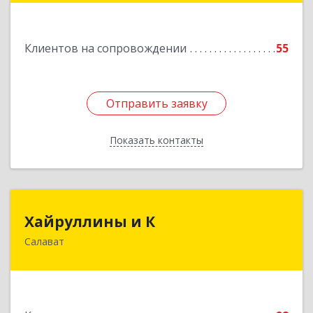
Клиентов на сопровождении
55
Отправить заявку
Отправить заявку
Показать контакты
Назад
Хайруллины и К
Хайруллины и К
Салават
453251, Башкортостан Респ, Салават г,
Островского ул, дом № 61
Подробнее