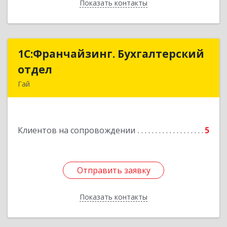
Показать контакты
Назад
1С:Франчайзинг. Бухгалтерский
1С:Франчайзинг. Бухгалтерский
отдел
отдел
Гай
462635, Оренбургская обл, Гай г, Победы пр-кт,
дом № 1, кв.12
Клиентов на сопровождении
5
Подробнее
Отправить заявку
Отправить заявку
Показать контакты
Назад