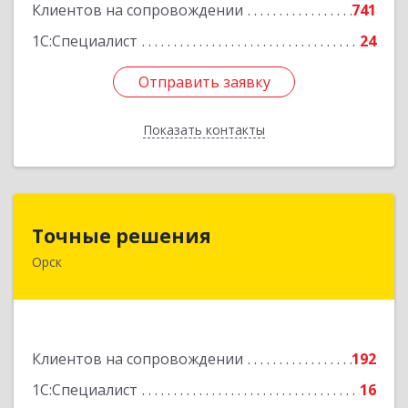
Клиентов на сопровождении
741
1С:Специалист
24
Отправить заявку
Отправить заявку
Показать контакты
Назад
Точные решения
Точные решения
Орск
462403, Оренбургская обл, Орск г,
Краматорская ул, дом № 2Б, пом.3, этаж 1, офис
2
Подробнее
Клиентов на сопровождении
192
1С:Специалист
16