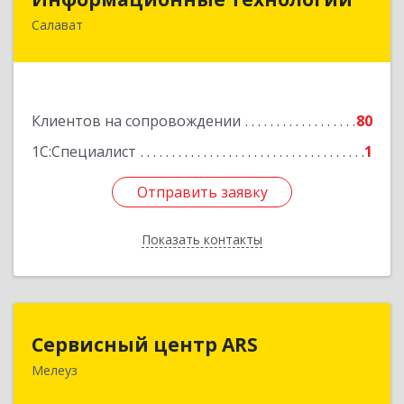
Салават
453259, Башкортостан Респ, Салават г,
Северная ул, дом № 15, оф.108
Подробнее
Клиентов на сопровождении
80
1С:Специалист
1
Отправить заявку
Отправить заявку
Показать контакты
Назад
Сервисный центр ARS
Сервисный центр ARS
Мелеуз
Подробнее