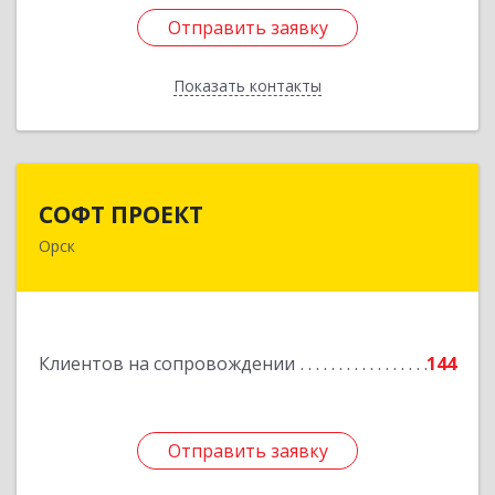
Отправить заявку
Отправить заявку
Показать контакты
Назад
СОФТ ПРОЕКТ
СОФТ ПРОЕКТ
Орск
462430, Оренбургская обл, Орск г,
Добровольского ул, дом № 23, кв.11
Подробнее
Клиентов на сопровождении
144
Отправить заявку
Отправить заявку