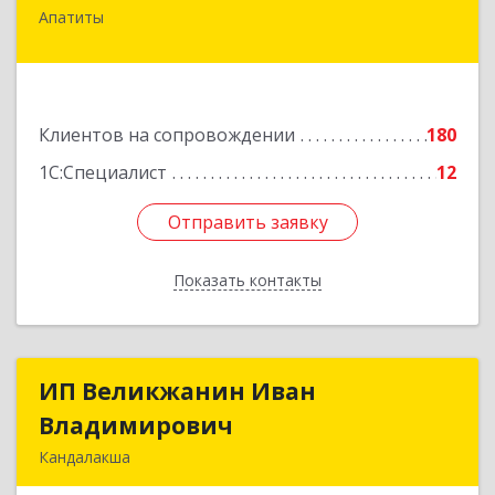
Апатиты
184209, Мурманская обл, Апатиты г,
Космонавтов ул, дом № 17
Подробнее
Клиентов на сопровождении
180
1С:Специалист
12
Отправить заявку
Отправить заявку
Показать контакты
Назад
ИП Великжанин Иван
ИП Великжанин Иван
Владимирович
Владимирович
Кандалакша
184046, Мурманская обл, Кандалакша г,