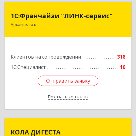
1С:Франчайзи "ЛИНК-сервис"
1С:Франчайзи "ЛИНК-сервис"
Архангельск
163000, Архангельская обл, Архангельск г,
Ленина пл., дом № 4, оф.1810 (18 этаж)
Подробнее
Клиентов на сопровождении
318
1С:Специалист
10
Отправить заявку
Отправить заявку
Показать контакты
Назад
КОЛА ДИГЕСТА
КОЛА ДИГЕСТА