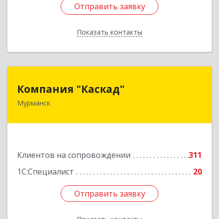
Отправить заявку
Отправить заявку
Показать контакты
Назад
Компания "Каскад"
Компания "Каскад"
Мурманск
183038, Мурманская обл, Мурманск г, Бабикова
проезд, дом № 12, кв.59
Подробнее
Клиентов на сопровождении
311
1С:Специалист
20
Отправить заявку
Отправить заявку