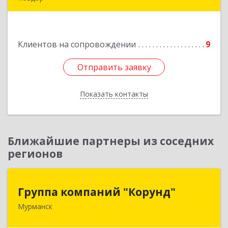
Подробнее
Клиентов на сопровождении
9
Отправить заявку
Отправить заявку
Показать контакты
Назад
Ближайшие партнеры из соседних
регионов
Группа компаний "Корунд"
Группа компаний "Корунд"
Мурманск
183025, Мурманская обл, Мурманск г, Тарана
ул, дом № 10