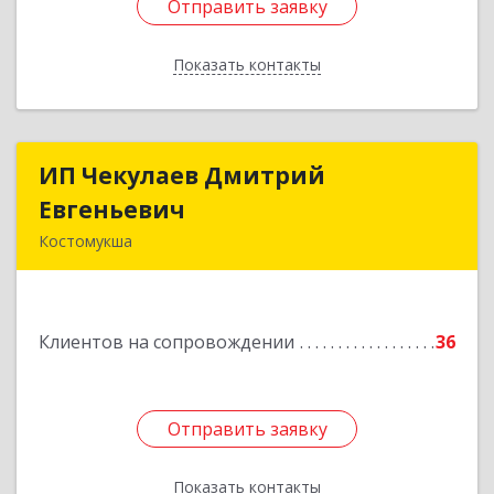
Отправить заявку
Отправить заявку
Показать контакты
Назад
ИП Чекулаев Дмитрий
ИП Чекулаев Дмитрий
Евгеньевич
Евгеньевич
Костомукша
Подробнее
Клиентов на сопровождении
36
Отправить заявку
Отправить заявку
Показать контакты
Назад