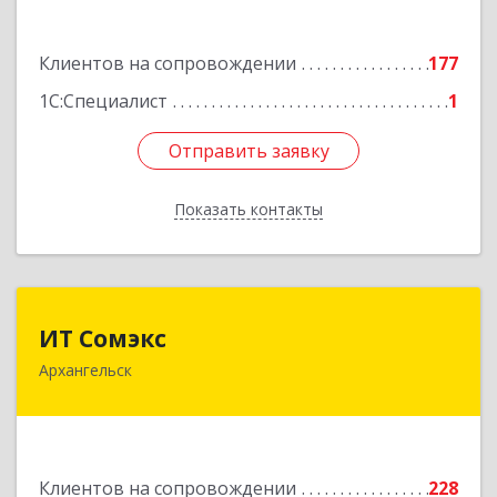
Наймушина ул, дом № 16, кв.37
Клиентов на сопровождении
177
Подробнее
1С:Специалист
1
Отправить заявку
Отправить заявку
Показать контакты
Назад
ИТ Сомэкс
ИТ Сомэкс
Архангельск
163001, Архангельская обл, Архангельск г,
Советских Космонавтов пр-кт, дом № 176,
оф.13
Подробнее
Клиентов на сопровождении
228