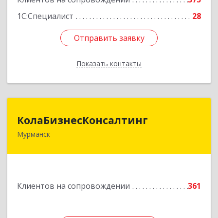
1С:Специалист
28
Отправить заявку
Отправить заявку
Показать контакты
Назад
КолаБизнесКонсалтинг
КолаБизнесКонсалтинг
Мурманск
183074, Мурманская обл, Мурманск г,
Полярный Круг ул, дом № 3
Подробнее
Клиентов на сопровождении
361