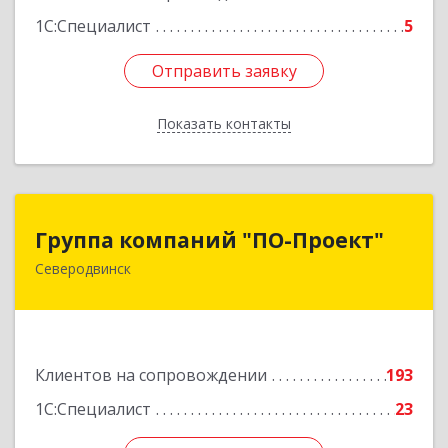
1С:Специалист
5
Отправить заявку
Отправить заявку
Показать контакты
Назад
Группа компаний "ПО-Проект"
Группа компаний "ПО-Проект"
Северодвинск
164500, Архангельская обл, Северодвинск г,
Бойчука ул, дом № 3, оф.401
Подробнее
Клиентов на сопровождении
193
1С:Специалист
23