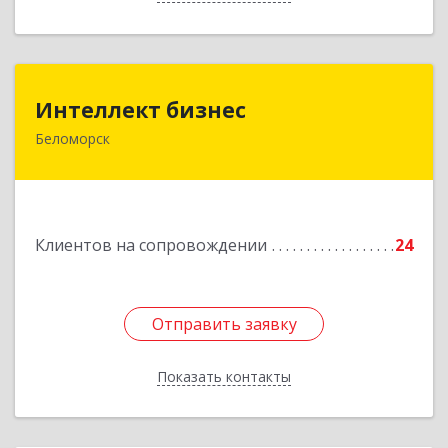
Интеллект бизнес
Интеллект бизнес
Беломорск
г. Беломорск, Портовое шоссе, д.1
Подробнее
Клиентов на сопровождении
24
Отправить заявку
Отправить заявку
Показать контакты
Назад