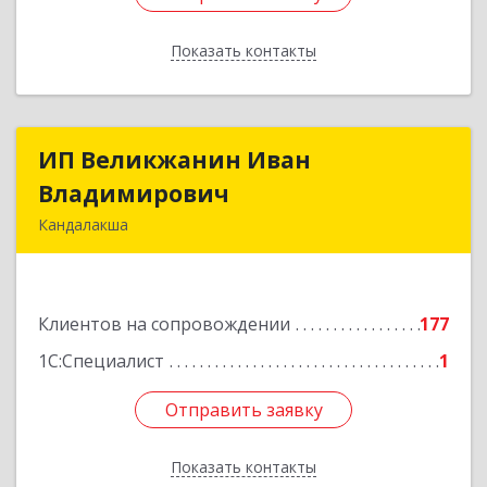
Показать контакты
Назад
ИП Великжанин Иван
ИП Великжанин Иван
Владимирович
Владимирович
Кандалакша
184046, Мурманская обл, Кандалакша г,
Наймушина ул, дом № 16, кв.37
Клиентов на сопровождении
177
Подробнее
1С:Специалист
1
Отправить заявку
Отправить заявку
Показать контакты
Назад