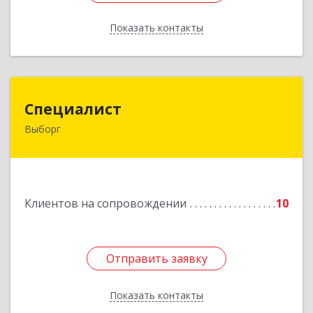
Показать контакты
Назад
Специалист
Специалист
Выборг
188800, Ленинградская обл, Выборгский р-н,
Выборг г, Советская ул, дом № 5, оф.8
Подробнее
Клиентов на сопровождении
10
Отправить заявку
Отправить заявку
Показать контакты
Назад