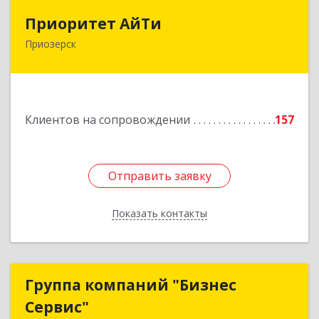
Приоритет АйТи
Приоритет АйТи
Приозерск
188760, Ленинградская обл, Приозерский р-н,
Приозерск г, Калинина ул, дом № 39, этаж 2,
ком. 31
Подробнее
Клиентов на сопровождении
157
Отправить заявку
Отправить заявку
Показать контакты
Назад
Группа компаний "Бизнес
Группа компаний "Бизнес
Сервис"
Сервис"