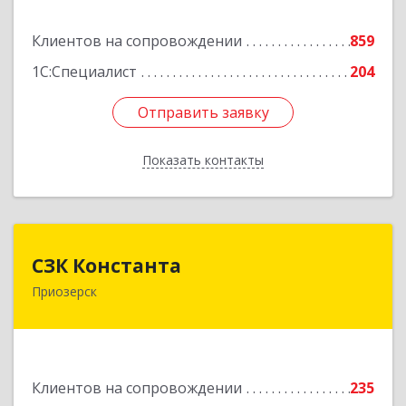
Подробнее
Клиентов на сопровождении
859
1С:Специалист
204
Отправить заявку
Отправить заявку
Показать контакты
Назад
СЗК Константа
СЗК Константа
Приозерск
188760, Ленинградская обл, Приозерск г,
Калинина ул, дом № 29, кв.35
Подробнее
Клиентов на сопровождении
235