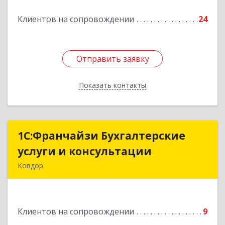
Клиентов на сопровождении
24
Отправить заявку
Отправить заявку
Показать контакты
Назад
1С:Франчайзи Бухгалтерские
1С:Франчайзи Бухгалтерские
услуги и консультации
услуги и консультации
Ковдор
Подробнее
Клиентов на сопровождении
9