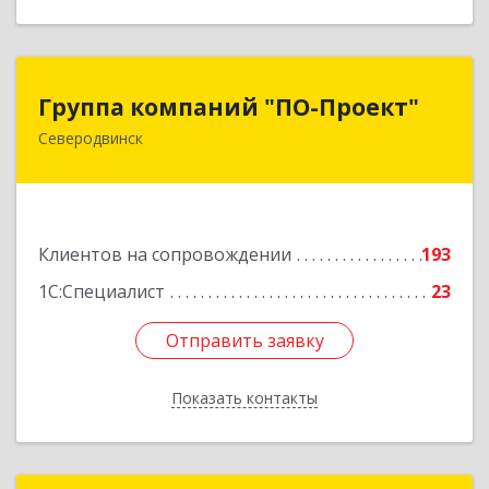
Группа компаний "ПО-Проект"
Группа компаний "ПО-Проект"
Северодвинск
164500, Архангельская обл, Северодвинск г,
Бойчука ул, дом № 3, оф.401
Подробнее
Клиентов на сопровождении
193
1С:Специалист
23
Отправить заявку
Отправить заявку
Показать контакты
Назад