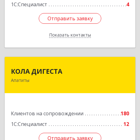
1С:Специалист
4
Отправить заявку
Отправить заявку
Показать контакты
Назад
КОЛА ДИГЕСТА
КОЛА ДИГЕСТА
Апатиты
184209, Мурманская обл, Апатиты г,
Космонавтов ул, дом № 17
Подробнее
Клиентов на сопровождении
180
1С:Специалист
12
Отправить заявку
Отправить заявку