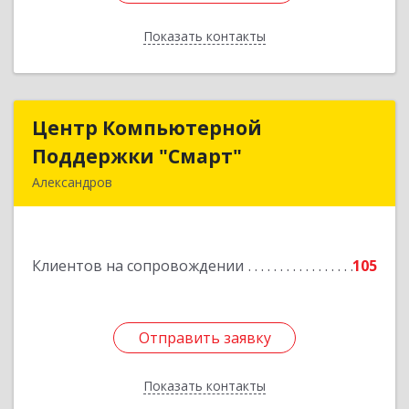
Показать контакты
Назад
Центр Компьютерной
Центр Компьютерной
Поддержки "Смарт"
Поддержки "Смарт"
Александров
601650, Владимирская обл, Александровский р-
н, Александров г, Институтская ул, дом № 1,
ком.74
Клиентов на сопровождении
105
Подробнее
Отправить заявку
Отправить заявку
Показать контакты
Назад