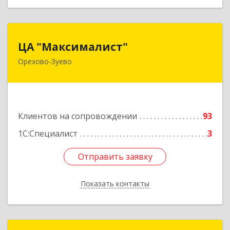
ЦА "Максималист"
ЦА "Максималист"
Орехово-Зуево
142600, Московская обл, Орехово-Зуево г,
Ленина ул, дом № 78
Подробнее
Клиентов на сопровождении
93
1С:Специалист
3
Отправить заявку
Отправить заявку
Показать контакты
Назад