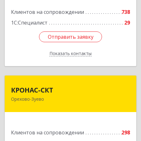
Клиентов на сопровождении
738
Подробнее
1С:Специалист
29
Отправить заявку
Отправить заявку
Показать контакты
Назад
КРОНАС-СКТ
КРОНАС-СКТ
Орехово-Зуево
142600, Московская обл, Орехово-Зуево г,
Бабушкина ул, дом № 2А, пом.31
Подробнее
Клиентов на сопровождении
298