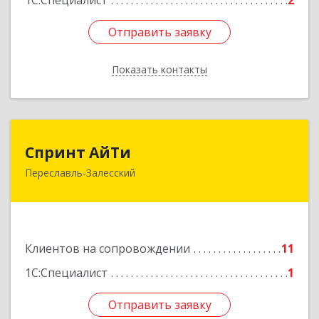
1С:Специалист
2
Отправить заявку
Отправить заявку
Показать контакты
Назад
Спринт АйТи
Спринт АйТи
Переславль-Залесский
152025, Ярославская обл, Переславль-
Залесский г, Менделеева ул, дом № 18, кв.7
Подробнее
Клиентов на сопровождении
11
1С:Специалист
1
Отправить заявку
Отправить заявку