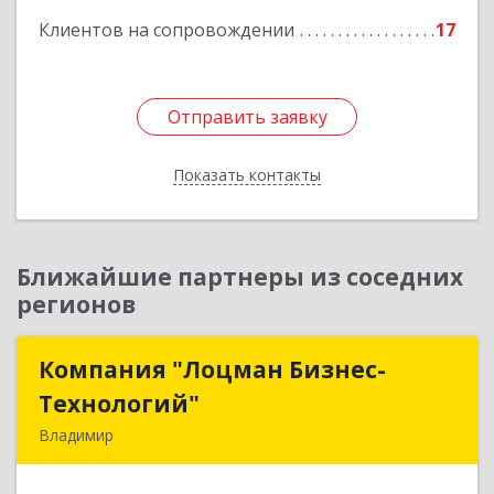
Клиентов на сопровождении
17
Отправить заявку
Отправить заявку
Показать контакты
Назад
Ближайшие партнеры из соседних
регионов
Компания "Лоцман Бизнес-
Компания "Лоцман Бизнес-
Технологий"
Технологий"
Владимир
600015, Владимирская обл, Владимир г,
Чайковского ул, дом № 40А, оф.21