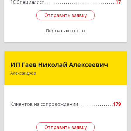
1С:Специалист
17
Отправить заявку
Отправить заявку
Показать контакты
Назад
ИП Гаев Николай Алексеевич
ИП Гаев Николай Алексеевич
Александров
601650, Владимирская обл, Александровский р-
н, Александров г, Свердлова ул, дом № 41, кв.57
Подробнее
Клиентов на сопровождении
179
Отправить заявку
Отправить заявку