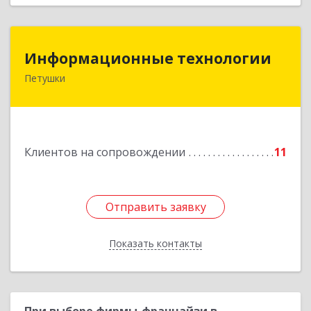
Информационные технологии
Информационные технологии
Петушки
601144, Владимирская обл, Петушки г,
Маяковского ул, дом № 19
Подробнее
Клиентов на сопровождении
11
Отправить заявку
Отправить заявку
Показать контакты
Назад