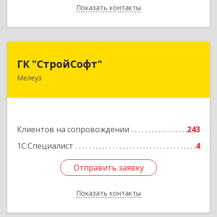
Показать контакты
Назад
ГК "СтройСофт"
ГК "СтройСофт"
Мелеуз
453852, Башкортостан Респ, Мелеуз г, Ленина
ул, дом № 160а, кв.4
Подробнее
Клиентов на сопровождении
243
1С:Специалист
4
Отправить заявку
Отправить заявку
Показать контакты
Назад