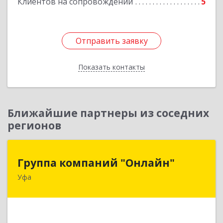
Клиентов на сопровождении
5
Отправить заявку
Отправить заявку
Показать контакты
Назад
Ближайшие партнеры из соседних
регионов
Группа компаний "Онлайн"
Группа компаний "Онлайн"
Уфа
450006, Башкортостан Респ, г.о. город Уфа, Уфа
г, Цюрупы ул, дом № 130, этаж 1
Подробнее