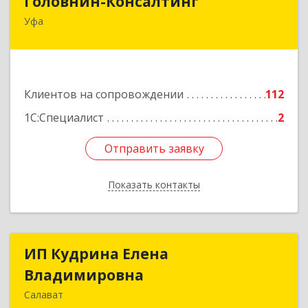
Головнин-Консалтинг
Уфа
450006, Башкортостан Респ, Уфа г, Ленина ул,
дом № 148, оф.204
Подробнее
Клиентов на сопровождении
112
1С:Специалист
2
Отправить заявку
Отправить заявку
Показать контакты
Назад
ИП Кудрина Елена
ИП Кудрина Елена
Владимировна
Владимировна
Салават