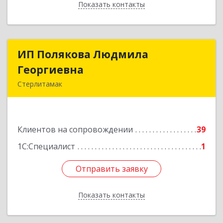
Показать контакты
Назад
ИП Полякова Людмила
ИП Полякова Людмила
Георгиевна
Георгиевна
Стерлитамак
453120, Башкортостан Респ, Стерлитамак г,
Имая Насыри ул, дом № 1, кв.74
Клиентов на сопровождении
39
Подробнее
1С:Специалист
1
Отправить заявку
Отправить заявку
Показать контакты
Назад