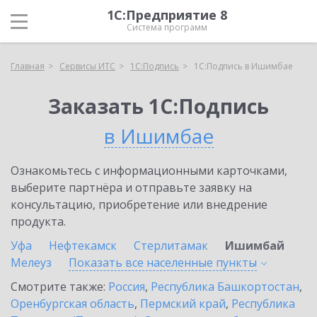
1С:Предприятие 8
Система программ
Главная
Сервисы ИТС
1С:Подпись
1С:Подпись в Ишимбае
Заказать 1С:Подпись
в Ишимбае
Ознакомьтесь с информационными карточками,
выберите партнёра и отправьте заявку на
консультацию, приобретение или внедрение
продукта.
Уфа
Нефтекамск
Стерлитамак
Ишимбай
Мелеуз
Показать все населенные
пункты
Смотрите также:
Россия
,
Республика Башкортостан
,
Оренбургская область
,
Пермский край
,
Республика