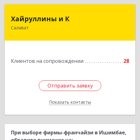
Хайруллины и К
Хайруллины и К
Салават
453251, Башкортостан Респ, Салават г,
Островского ул, дом № 61
Подробнее
Клиентов на сопровождении
28
Отправить заявку
Отправить заявку
Показать контакты
Назад
При выборе фирмы-франчайзи в Ишимбае,