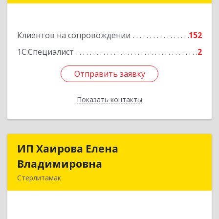
453265, Башкортостан Респ, Салават г,
Бекетова ул, дом № 10, кв.87
Клиентов на сопровождении
152
Подробнее
1С:Специалист
2
Отправить заявку
Отправить заявку
Показать контакты
Назад
ИП Хаирова Елена
ИП Хаирова Елена
Владимировна
Владимировна
Стерлитамак
Подробнее