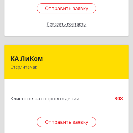
Отправить заявку
Отправить заявку
Показать контакты
Назад
КА ЛиКом
КА ЛиКом
Стерлитамак
453115, Башкортостан Респ, г.о. город
Стерлитамак, Стерлитамак г, Республиканская
ул, дом № 9в
Подробнее
Клиентов на сопровождении
308
Отправить заявку
Отправить заявку