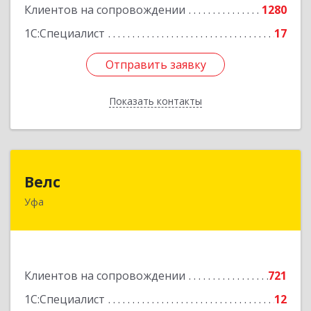
Клиентов на сопровождении
1280
1С:Специалист
17
Отправить заявку
Отправить заявку
Показать контакты
Назад
Велс
Велс
Уфа
450071, Башкортостан Респ, Уфа г, 50 лет СССР
ул, дом № 48/1, этаж 5
Подробнее
Клиентов на сопровождении
721
1С:Специалист
12