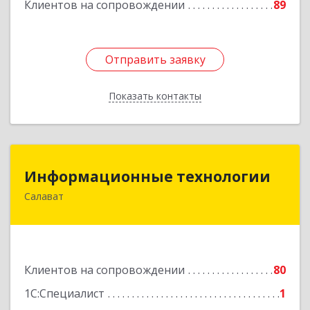
Клиентов на сопровождении
89
Отправить заявку
Отправить заявку
Показать контакты
Назад
Информационные технологии
Информационные технологии
Салават
453259, Башкортостан Респ, Салават г,
Северная ул, дом № 15, оф.108
Подробнее
Клиентов на сопровождении
80
1С:Специалист
1