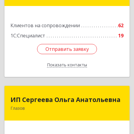
ул, дом № 20
Подробнее
Клиентов на сопровождении
62
1С:Специалист
19
Отправить заявку
Отправить заявку
Показать контакты
Назад
ИП Сергеева Ольга Анатольевна
ИП Сергеева Ольга Анатольевна
Глазов
427620, Удмуртская Респ, Глазов г,
Дзержинского ул, дом № 27/10-2
Подробнее