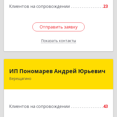
Клиентов на сопровождении
23
Подробнее
Отправить заявку
Отправить заявку
Показать контакты
Назад
ИП Пономарев Андрей Юрьевич
ИП Пономарев Андрей Юрьевич
Верещагино
617120, Пермский край, Верещагинский р-н,
Верещагино г, Октябрьская ул, дом № 68, оф.1
Подробнее
Клиентов на сопровождении
43