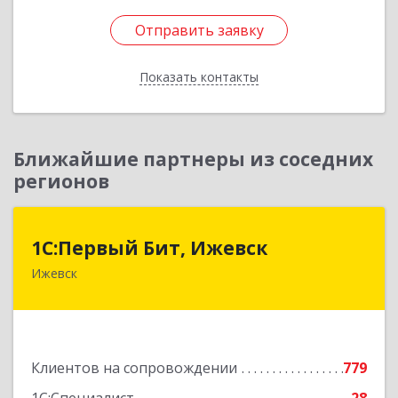
Отправить заявку
Отправить заявку
Показать контакты
Назад
Ближайшие партнеры из соседних
регионов
1С:Первый Бит, Ижевск
1С:Первый Бит, Ижевск
Ижевск
426008, Удмуртская Респ, Ижевск г,
Коммунаров ул, дом № 234
Подробнее
Клиентов на сопровождении
779