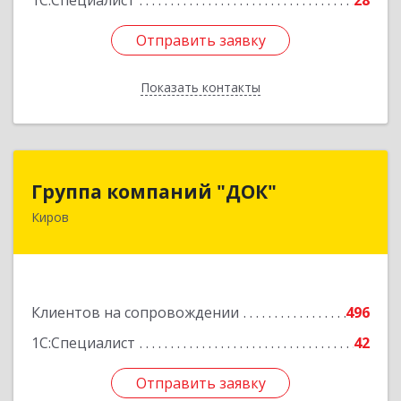
1С:Специалист
28
Отправить заявку
Отправить заявку
Показать контакты
Назад
Группа компаний "ДОК"
Группа компаний "ДОК"
Киров
610017, Кировская обл, Киров г, Горького ул,
дом № 17
Подробнее
Клиентов на сопровождении
496
1С:Специалист
42
Отправить заявку
Отправить заявку