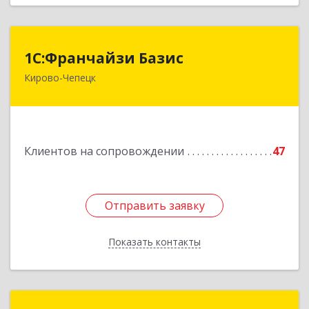
1С:Франчайзи Базис
1С:Франчайзи Базис
Кирово-Чепецк
613044, Кировская обл, город Кирово-Чепецк
г.о., Кирово-Чепецк г, Школьная ул, дом № 2,
оф.323
Подробнее
Клиентов на сопровождении
47
Отправить заявку
Отправить заявку
Показать контакты
Назад