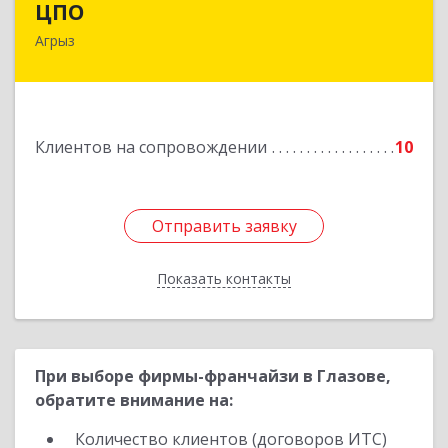
ЦПО
Агрыз
422230, Татарстан Респ (Татарстан), м.р-н
Агрызский, г.п. город Агрыз, Агрыз г, Гагарина
ул, дом № 70, пом.1000, пом.3
Подробнее
Клиентов на сопровождении
10
Отправить заявку
Отправить заявку
Показать контакты
Назад
При выборе фирмы-франчайзи в Глазове,
обратите внимание на:
Количество клиентов (договоров ИТС)