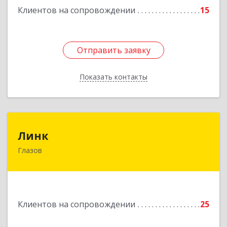
Клиентов на сопровождении
15
Отправить заявку
Отправить заявку
Показать контакты
Назад
Линк
Линк
Глазов
427622, Удмуртская Респ, Глазов г, Тани
Барамзиной ул, дом № 19А
Подробнее
Клиентов на сопровождении
25