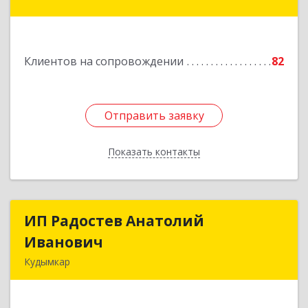
Краснокамск г, Большевистская ул, дом № 38,
оф.3
Подробнее
Клиентов на сопровождении
82
Отправить заявку
Отправить заявку
Показать контакты
Назад
ИП Радостев Анатолий
ИП Радостев Анатолий
Иванович
Иванович
Кудымкар
619000, Пермский край, Кудымкар г, Герцена
ул, дом № 52