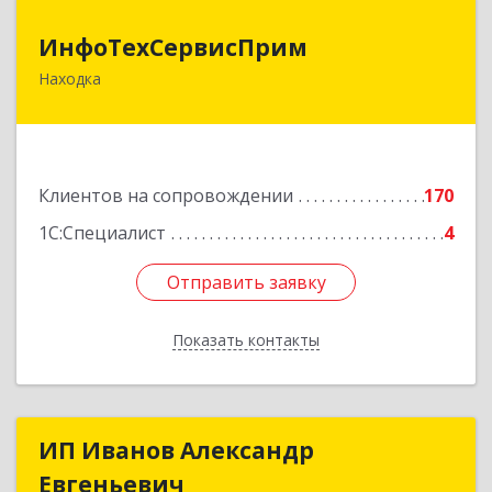
ИнфоТехСервисПрим
ИнфоТехСервисПрим
Находка
692916, Приморский край, Находка г,
Чернышевского ул, дом № 36, оф.305
Подробнее
Клиентов на сопровождении
170
1С:Специалист
4
Отправить заявку
Отправить заявку
Показать контакты
Назад
ИП Иванов Александр
ИП Иванов Александр
Евгеньевич
Евгеньевич