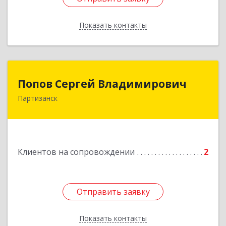
Показать контакты
Назад
Попов Сергей Владимирович
Попов Сергей Владимирович
Партизанск
692922, Приморский край, г. Находка, ул.
Пограничная, 30-18
Подробнее
Клиентов на сопровождении
2
Отправить заявку
Отправить заявку
Показать контакты
Назад