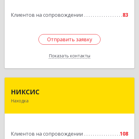
Горнореченский пгт, Октябрьская ул, дом № 5
Клиентов на сопровождении
83
Подробнее
Отправить заявку
Отправить заявку
Показать контакты
Назад
НИКСИС
НИКСИС
Находка
692903, Приморский край, Находка г,
Находкинский пр-кт, дом № 84, кв.73А
Подробнее
Клиентов на сопровождении
108