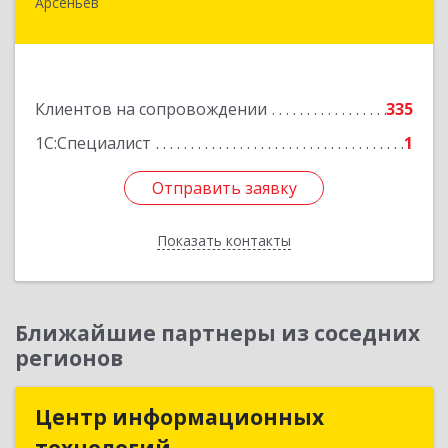
Арсеньев
692330, Приморский край, Арсеньев г,
Ломоносова ул, дом № 24, кв.1
Подробнее
Клиентов на сопровождении
335
1С:Специалист
1
Отправить заявку
Отправить заявку
Показать контакты
Назад
Ближайшие партнеры из соседних
регионов
Центр информационных
Центр информационных