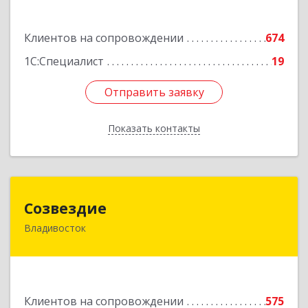
Подробнее
Клиентов на сопровождении
674
1С:Специалист
19
Отправить заявку
Отправить заявку
Показать контакты
Назад
Созвездие
Созвездие
Владивосток
690069, Приморский край, Владивосток г,
Тухачевского ул, дом № 62, кв.94
Подробнее
Клиентов на сопровождении
575