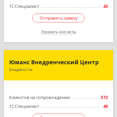
1С:Специалист
43
Отправить заявку
Отправить заявку
Показать контакты
Назад
Юманс Внедренческий Центр
Юманс Внедренческий Центр
Владивосток
690014, Приморский край, Владивосток г,
Некрасовская ул, дом № 48а
Подробнее
Клиентов на сопровождении
572
1С:Специалист
40