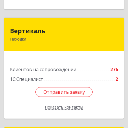
Вертикаль
Вертикаль
Находка
692928, Приморский край, Находка г,
Постышева ул, дом № 27
Подробнее
Клиентов на сопровождении
276
1С:Специалист
2
Отправить заявку
Отправить заявку
Показать контакты
Назад