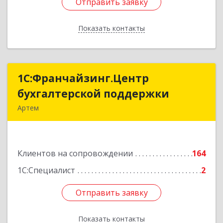
Отправить заявку
Отправить заявку
Показать контакты
Назад
1С:Франчайзинг.Центр
1С:Франчайзинг.Центр
бухгалтерской поддержки
бухгалтерской поддержки
Артем
692760, Приморский край, Артем г, Фрунзе ул,
дом № 54А, каб.21
Клиентов на сопровождении
164
Подробнее
1С:Специалист
2
Отправить заявку
Отправить заявку
Показать контакты
Назад