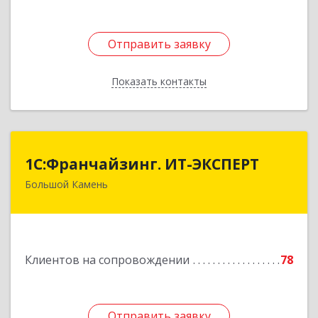
Отправить заявку
Отправить заявку
Показать контакты
Назад
1С:Франчайзинг. ИТ-ЭКСПЕРТ
1С:Франчайзинг. ИТ-ЭКСПЕРТ
Большой Камень
692806, Приморский край, Большой Камень г,
Карла Маркса ул, дом № 57, этаж 3
Подробнее
Клиентов на сопровождении
78
Отправить заявку
Отправить заявку