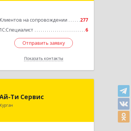
Подробнее
Клиентов на сопровождении
277
1С:Специалист
6
Отправить заявку
Отправить заявку
Показать контакты
Назад
Ай-Ти Сервис
Ай-Ти Сервис
640032, Курганская обл, г.о. Город
Курган
Курган, Курган г, Бажова ул, дом № 49,
оф.304
Подробнее