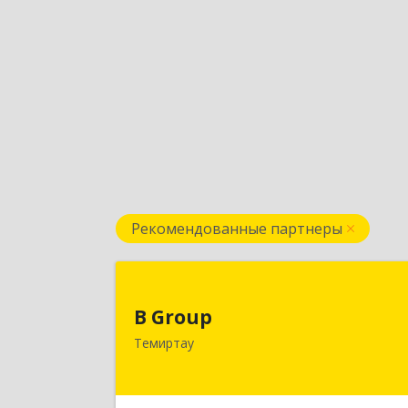
Рекомендованные партнеры
B Grou
B Group
РК, 101404, Карагандинская обл.
Темиртау
г.Темиртау, пр.Мира, д.118/
Подробне