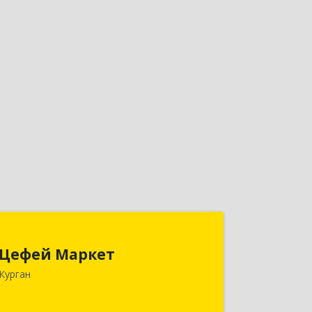
Цефей Маркет
Цефей Маркет
640002, Курганская обл, Курган г,
Курган
М.Горького ул, дом № 35/1