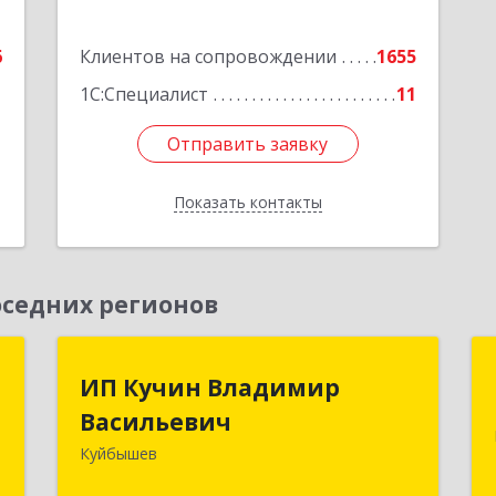
6
Клиентов на сопровождении
1655
1С:Специалист
11
Отправить заявку
Отправить заявку
Показать контакты
Назад
седних регионов
к
ИП Кучин Владимир
ИП Кучин Владимир
Васильевич
Васильевич
а
8
Куйбышев
632387, Новосибирская обл,
Куйбышев г, Тургенева ул, дом № 4