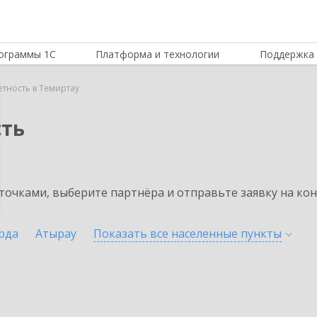
ограммы 1С
Платформа и технологии
Поддержка 
етность в Темиртау
сть
очками, выберите партнёра и отправьте заявку на ко
рда
Атырау
Показать все населенные
пункты