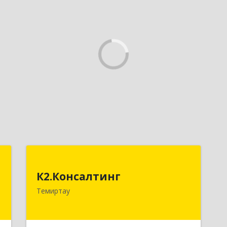
p
К2.Консалтинг
К2.Консалтинг
,
Республика Казахстан, г.Темиртау,
Темиртау
1
7мкр, дом 9, офис 61
е
Подробнее