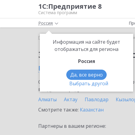
1С:Предприятие 8
Система программ
Россия
Пр
Главная
Сервисы ИТС
1С-Отчетность
1С-Отч
Информация на сайте будет
отображаться для региона
Заказать 1С-Отчетно
Россия
в Темиртау
Да, все верно
Ознакомьтесь с информационными карт
Выбрать другой
внедрение продукта.
Алматы
Актау
Павлодар
Кызыло
Смотрите также:
Казахстан
Партнеры в вашем регионе: