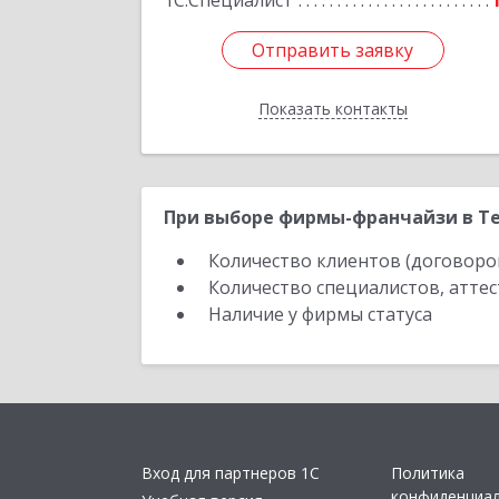
1С:Специалист
Отправить заявку
Отправить заявку
Показать контакты
Назад
При выборе фирмы-франчайзи в Те
Количество клиентов (договоро
Количество специалистов, атте
Наличие у фирмы статуса
Вход для партнеров 1С
Политика
конфиденциа