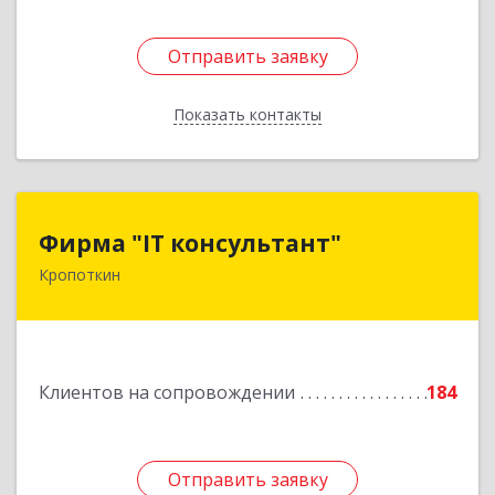
Отправить заявку
Отправить заявку
Показать контакты
Назад
Фирма "IT консультант"
Фирма "IT консультант"
Кропоткин
352389, Краснодарский край, Кавказский р-н,
Кропоткин г, Пушкина ул, дом № 294, оф.2,3
Подробнее
Клиентов на сопровождении
184
Отправить заявку
Отправить заявку