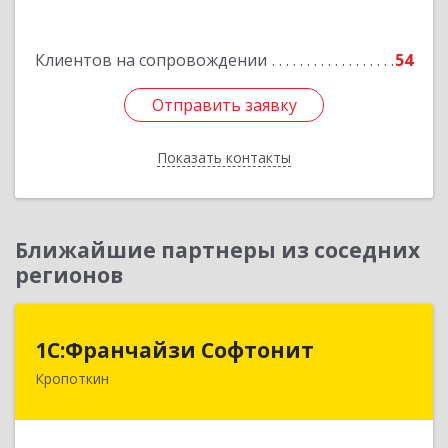
Северин х, Энгельса ул, дом № 26
Клиентов на сопровождении
54
Подробнее
Отправить заявку
Отправить заявку
Показать контакты
Назад
Ближайшие партнеры из соседних
регионов
1С:Франчайзи Софтонит
1С:Франчайзи Софтонит
Кропоткин
352380, Краснодарский край, Кавказский р-н,
Кропоткин г, Коммунальный пер, дом № 8