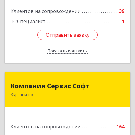
Подробнее
Клиентов на сопровождении
39
1С:Специалист
1
Отправить заявку
Отправить заявку
Показать контакты
Назад
Компания Сервис Софт
Компания Сервис Софт
Курганинск
352430, Краснодарский край, Курганинск г,
Розы Люксембург ул, дом № 333
Подробнее
Клиентов на сопровождении
164