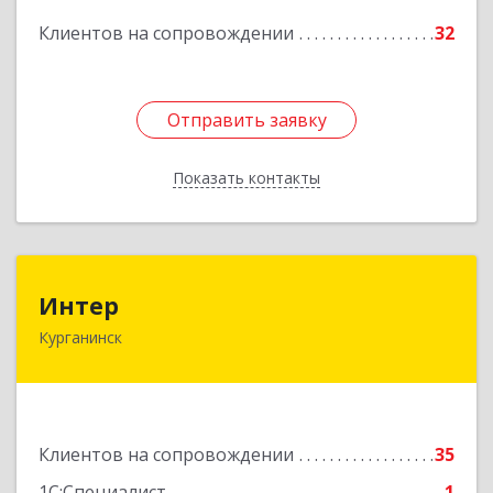
Клиентов на сопровождении
32
Подробнее
Отправить заявку
Отправить заявку
Показать контакты
Назад
Интер
Интер
Курганинск
352430, Краснодарский край, Курганинск г,
Матросова ул, дом № 151
Подробнее
Клиентов на сопровождении
35
1С:Специалист
1