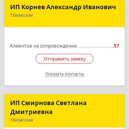
ИП Корнев Александр Иванович
ИП Корнев Александр Иванович
Тбилисская
352360, Краснодарский край, Тбилисский р-н,
Тбилисская ст-ца, Первомайская ул, дом № 19/1
Подробнее
Клиентов на сопровождении
57
Отправить заявку
Отправить заявку
Показать контакты
Назад
ИП Смирнова Светлана
ИП Смирнова Светлана
Дмитриевна
Дмитриевна
Тбилисская
352350, Краснодарский край, Тбилисский р-н,