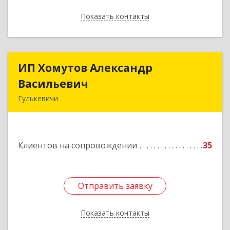
Показать контакты
Назад
ИП Хомутов Александр
ИП Хомутов Александр
Васильевич
Васильевич
Гулькевичи
352190, Краснодарский край, Гулькевичи г, 50
лет ВЛКСМ ул, дом № 21, кв.2
Клиентов на сопровождении
35
Подробнее
Отправить заявку
Отправить заявку
Показать контакты
Назад