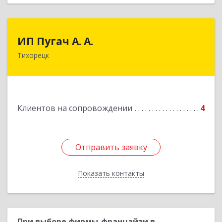
ИП Пугач А. А.
ИП Пугач А. А.
Тихорецк
352114, Краснодарский край, Тихорецкий р-н,
Еремизино-Борисовская ст, Школьная ул, дом
№ 97
Подробнее
Клиентов на сопровождении
4
Отправить заявку
Отправить заявку
Показать контакты
Назад
При выборе фирмы-франчайзи в