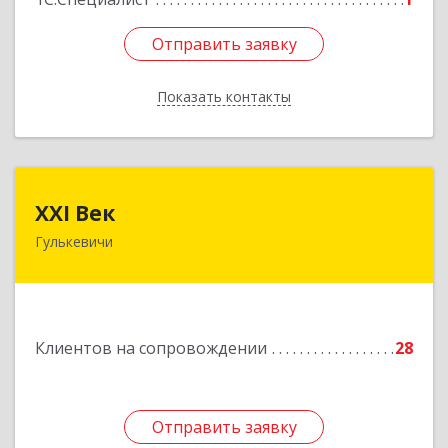
Отправить заявку
Отправить заявку
Показать контакты
Назад
XXI Век
XXI Век
Гулькевичи
352180, Краснодарский край, Отрадо-
Кубанское с, Северная ул, дом № 11
Подробнее
Клиентов на сопровождении
28
Отправить заявку
Отправить заявку