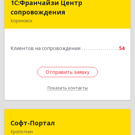
1С:Франчайзи Центр
1С:Франчайзи Центр
сопровождения
сопровождения
Кореновск
Подробнее
Клиентов на сопровождении
54
Отправить заявку
Отправить заявку
Показать контакты
Назад
Софт-Портал
Софт-Портал
Кропоткин
352395, Краснодарский край, Кавказский р-н,