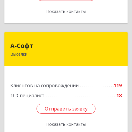
Показать контакты
Назад
А-Софт
А-Софт
Выселки
353100, Краснодарский край, Выселковский
район, Выселки ст-ца, Степная ул, дом № 1
Подробнее
Клиентов на сопровождении
119
1С:Специалист
18
Отправить заявку
Отправить заявку
Показать контакты
Назад