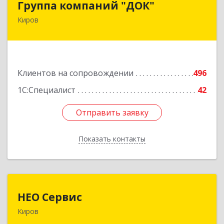
Группа компаний "ДОК"
Киров
610017, Кировская обл, Киров г, Горького ул,
дом № 17
Подробнее
Клиентов на сопровождении
496
1С:Специалист
42
Отправить заявку
Отправить заявку
Показать контакты
Назад
НЕО Сервис
НЕО Сервис
Киров
610045, Кировская обл, Киров г, Ульяновская