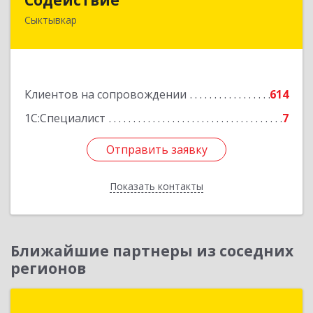
Сыктывкар
167004, Коми Респ, Сыктывкар г, Первомайская
ул, дом № 149
Подробнее
Клиентов на сопровождении
614
1С:Специалист
7
Отправить заявку
Отправить заявку
Показать контакты
Назад
Ближайшие партнеры из соседних
регионов
Группа компаний "ДОК"