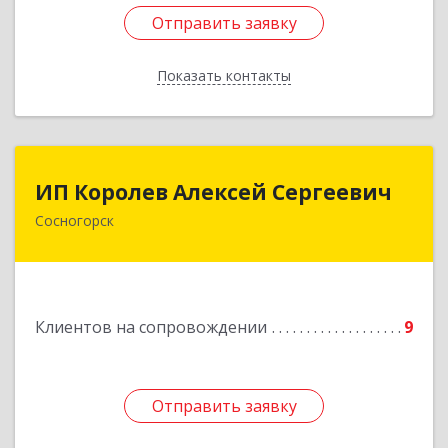
Отправить заявку
Отправить заявку
Показать контакты
Назад
ИП Королев Алексей Сергеевич
ИП Королев Алексей Сергеевич
Сосногорск
169500, Коми Респ, Сосногорск г, Советская ул,
дом № 30, кв.12
Подробнее
Клиентов на сопровождении
9
Отправить заявку
Отправить заявку