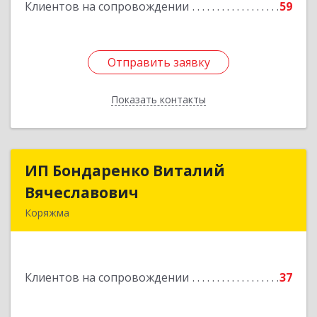
Клиентов на сопровождении
59
Отправить заявку
Отправить заявку
Показать контакты
Назад
ИП Бондаренко Виталий
ИП Бондаренко Виталий
Вячеславович
Вячеславович
Коряжма
165650, Архангельская обл, Коряжма г,
Набережная им Н.Островского ул, дом № 38
Клиентов на сопровождении
37
Подробнее