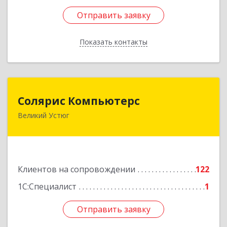
Отправить заявку
Отправить заявку
Показать контакты
Назад
Солярис Компьютерс
Солярис Компьютерс
Великий Устюг
162390, Вологодская обл, Великий Устюг г,
Виноградова ул, дом № 87
Подробнее
Клиентов на сопровождении
122
1С:Специалист
1
Отправить заявку
Отправить заявку