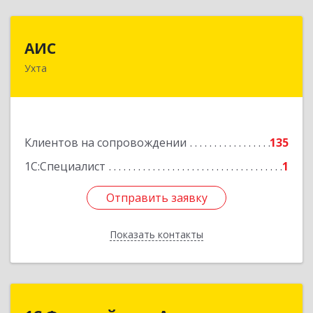
АИС
АИС
Ухта
169310, Коми Респ, Ухта г, Первомайская ул.,
дом № 35А
Подробнее
Клиентов на сопровождении
135
1С:Специалист
1
Отправить заявку
Отправить заявку
Показать контакты
Назад
1С:Франчайзинг.Аллегро