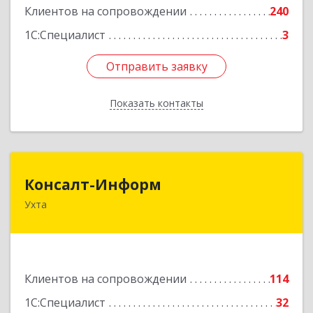
Клиентов на сопровождении
240
1С:Специалист
3
Отправить заявку
Отправить заявку
Показать контакты
Назад
Консалт-Информ
Консалт-Информ
Ухта
169300, Коми Респ, Ухта г, Строителей пр-д 1, 2
под.,6 этаж
Подробнее
Клиентов на сопровождении
114
1С:Специалист
32