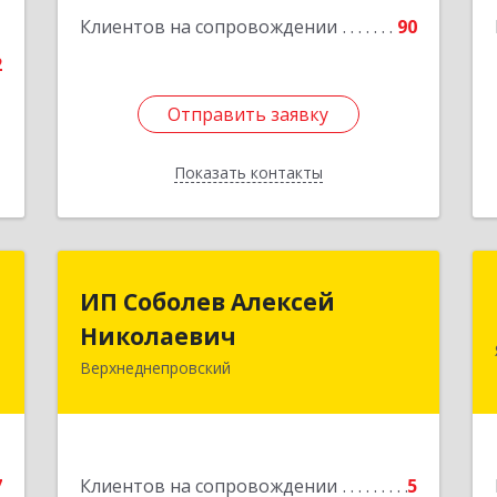
1
Клиентов на сопровождении
90
2
Отправить заявку
Отправить заявку
Показать контакты
Назад
.
ИП Соболев Алексей
ИП Соболев Алексей
о
Николаевич
Николаевич
"
Верхнеднепровский
Подробнее
,
2
7
Клиентов на сопровождении
5
е