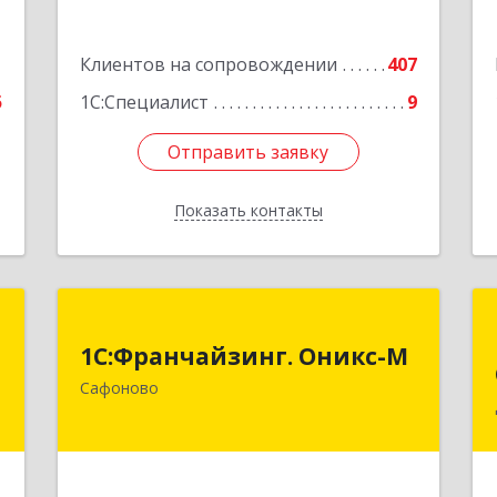
1
Клиентов на сопровождении
407
5
1С:Специалист
9
Отправить заявку
Отправить заявку
Показать контакты
Назад
я
1С:Франчайзинг. Оникс-М
1С:Франчайзинг. Оникс-М
,
215500, Смоленская обл, Сафоновский
Сафоново
,
р-н, Сафоново г, Революционная ул,
7
дом № 9а
е
Подробнее