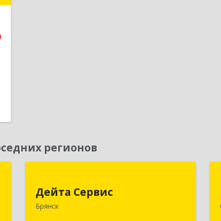
е
9
1
седних регионов
я
Дейта Сервис
Дейта Сервис
,
241035, Брянская обл, Брянск г,
Брянск
№
Ульянова ул, дом № 4, оф.403