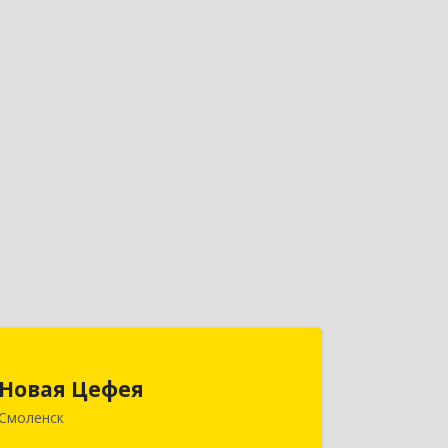
Новая Цефея
Новая Цефея
214018, Смоленская обл, Смоленск г,
Смоленск
Раевского ул, дом № 10