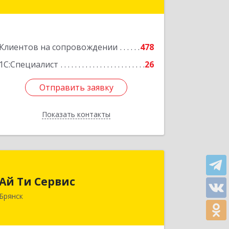
Подробнее
Клиентов на сопровождении
478
1С:Специалист
26
Отправить заявку
Отправить заявку
Показать контакты
Назад
Ай Ти Сервис
Ай Ти Сервис
241035, Брянская обл, Брянск г,
Брянск
Брянской Пролетарской Дивизии ул,
дом № 9