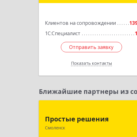
Подробне
Клиентов на сопровождении
13
1С:Специалист
Отправить заявку
Отправить заявку
Показать контакты
Назад
Ближайшие партнеры из со
Простые решени
Простые решения
214015, Смоленская обл, Смоленск г
Смоленск
Большая Краснофлотская ул, дом 