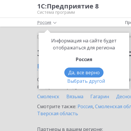
1С:Предприятие 8
Система программ
Россия
Пр
Главная
Сервисы ИТС
1С-Отчетность
1С-Отч
Информация на сайте будет
отображаться для региона
Заказать 1С-Отчетно
Россия
в Рославле
Да, все верно
Ознакомьтесь с информационными карт
Выбрать другой
внедрение продукта.
Смоленск
Вязьма
Гагарин
Десно
Смотрите также:
Россия
,
Смоленская об
Тверская область
Партнеры в вашем регионе: