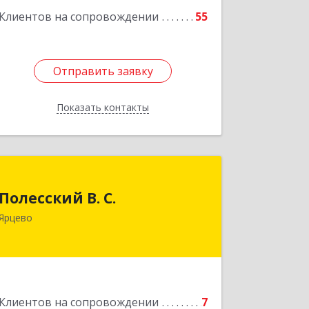
Клиентов на сопровождении
55
Отправить заявку
Отправить заявку
Показать контакты
Назад
Полесский В. С.
Полесский В. С.
215800,Смоленская обл. г. Ярцево,
Ярцево
ул.Краснофлотская д.30
Подробнее
Клиентов на сопровождении
7