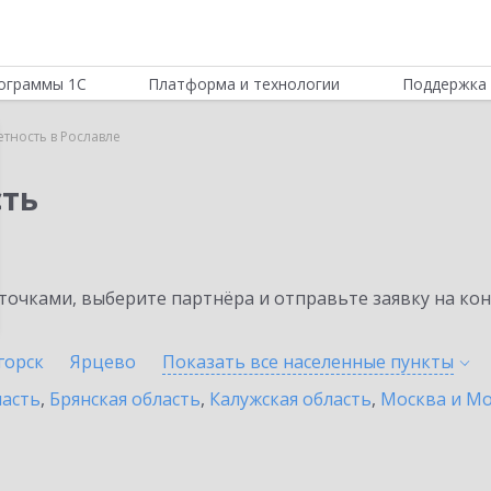
ограммы 1С
Платформа и технологии
Поддержка 
етность в Рославле
сть
очками, выберите партнёра и отправьте заявку на ко
горск
Ярцево
Показать все населенные
пункты
ласть
,
Брянская область
,
Калужская область
,
Москва и Мо