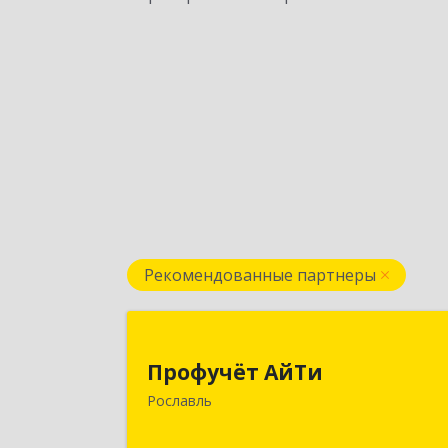
Рекомендованные партнеры
Профучёт АйТ
Профучёт АйТи
216500, Смоленская обл
Рославль
Рославльский р-н, Рославль г
Урицкого ул, дом № 13, кв.