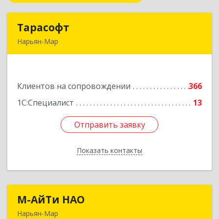
Тарасофт
Тарасофт
Нарьян-Мар
166000, Ненецкий АО, Нарьян-Мар г, им
В.И.Ленина ул, дом № 39, корпус А, оф.2
Клиентов на сопровождении
366
Подробнее
1С:Специалист
13
Отправить заявку
Отправить заявку
Показать контакты
Назад
М-АйТи НАО
М-АйТи НАО
Нарьян-Мар