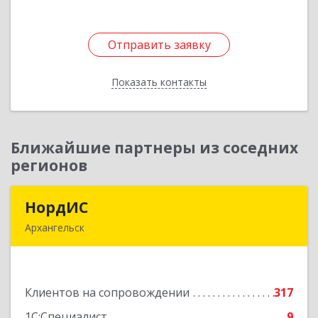
Отправить заявку
Отправить заявку
Показать контакты
Назад
Ближайшие партнеры из соседних
регионов
НордИС
НордИС
Архангельск
163071, Архангельская обл, Архангельск г,
Гайдара ул, дом № 55, оф.18
Клиентов на сопровождении
317
Подробнее
1С:Специалист
9