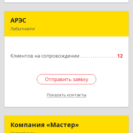
АРЭС
АРЭС
Лабытнанги
629400, Ямало-Ненецкий АО, Лабытнанги г,
Дзержинского ул, дом № 8, кв.62
Клиентов на сопровождении
12
Подробнее
Отправить заявку
Отправить заявку
Показать контакты
Назад
Компания «Мастер»
Компания «Мастер»