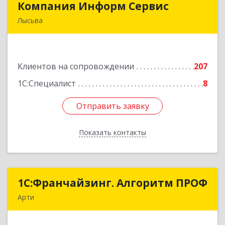
Компания Информ Сервис
Компания Информ Сервис
Лысьва
618909, Пермский край, Лысьва г, Металлистов
ул, дом № 3, оф.535
Клиентов на сопровождении
207
Подробнее
1С:Специалист
8
Отправить заявку
Отправить заявку
Показать контакты
Назад
1С:Франчайзинг. Алгоритм ПРОФ
1С:Франчайзинг. Алгоритм ПРОФ
Арти
623340, Свердловская обл, Артинский р-н, Арти
рп, Рабочей молодежи ул, дом № 94, оф.3А