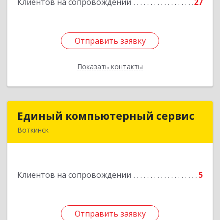
Клиентов на сопровождении
27
Подробнее
Отправить заявку
Отправить заявку
Показать контакты
Назад
Единый компьютерный сервис
Единый компьютерный сервис
Воткинск
Подробнее
Клиентов на сопровождении
5
Отправить заявку
Отправить заявку