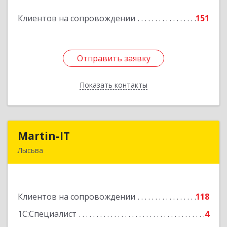
Клиентов на сопровождении
151
Подробнее
Отправить заявку
Отправить заявку
Показать контакты
Назад
Martin-IT
Martin-IT
Лысьва
618900, Пермский край, Лысьва г, Смышляева
ул, дом № 36, этаж 3, оф.7
Клиентов на сопровождении
118
Подробнее
1С:Специалист
4