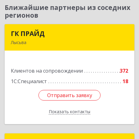
Ближайшие партнеры из соседних
регионов
ГК ПРАЙД
ГК ПРАЙД
Лысьва
618909, Пермский край, Лысьва г, Репина ул,
дом № 41
Клиентов на сопровождении
372
Подробнее
1С:Специалист
18
Отправить заявку
Отправить заявку
Показать контакты
Назад