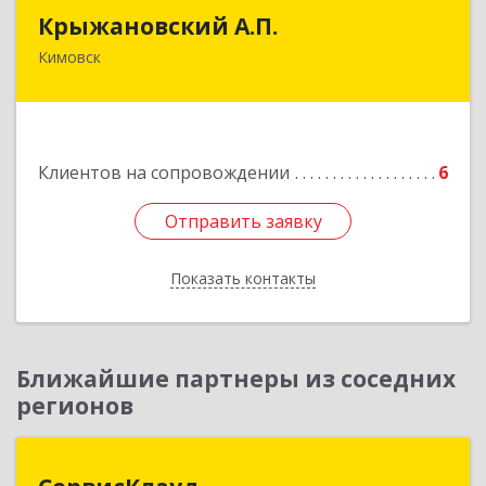
Крыжановский А.П.
Крыжановский А.П.
Кимовск
301720, Тульская область, г.Кимовск ,
ул.Белинского, д.16, кв.1
Подробнее
Клиентов на сопровождении
6
Отправить заявку
Отправить заявку
Показать контакты
Назад
Ближайшие партнеры из соседних
регионов
СервисКлауд