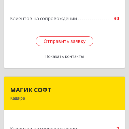
им Маршала Катукова мкр, дом № 16, кв.27
Клиентов на сопровождении
30
Подробнее
Отправить заявку
Отправить заявку
Показать контакты
Назад
МАГИК СОФТ
МАГИК СОФТ
Кашира
Подробнее
Клиентов на сопровождении
2