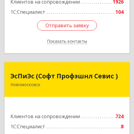
Клиентов на сопровождении
1926
1С:Специалист
104
Отправить заявку
Отправить заявку
Показать контакты
Назад
ЭсПиЭс (Софт Профэшнл Севис )
ЭсПиЭс (Софт Профэшнл Севис )
Новомосковск
301659, Тульская обл, Новомосковский р-н,
Новомосковск г, Шахтеров ул, дом № 33/33
Подробнее
Клиентов на сопровождении
724
1С:Специалист
8