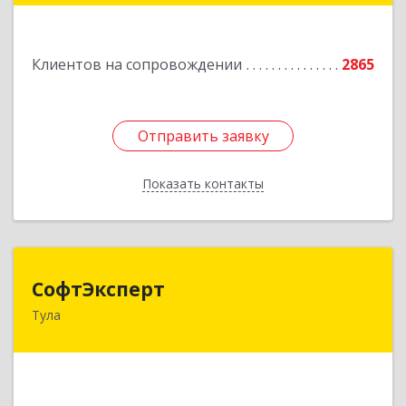
Подробнее
Клиентов на сопровождении
2865
Отправить заявку
Отправить заявку
Показать контакты
Назад
СофтЭксперт
СофтЭксперт
Тула
300013, Тульская обл, Тула г, Болдина ул, дом №
41А, пом.47, оф.1-4
Подробнее