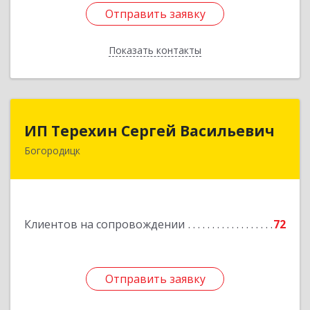
Отправить заявку
Отправить заявку
Показать контакты
Назад
ИП Терехин Сергей Васильевич
ИП Терехин Сергей Васильевич
Богородицк
301831, Тульская обл, Богородицкий р-н,
Богородицк г, Полевая ул, дом № 32, кв.92
Подробнее
Клиентов на сопровождении
72
Отправить заявку
Отправить заявку