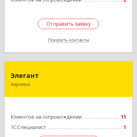
Отправить заявку
Отправить заявку
Показать контакты
Назад
Элегант
Элегант
Киреевск
301262, Тульская обл, Киреевск г, Чехова ул,
дом № 1
Подробнее
Клиентов на сопровождении
11
1С:Специалист
1