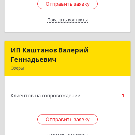
Отправить заявку
Отправить заявку
Показать контакты
Назад
ИП Каштанов Валерий
ИП Каштанов Валерий
Геннадьевич
Геннадьевич
Озеры
140560, Московская обл, Озерский р-н, Озеры г,
Ленина ул, дом № 202
Клиентов на сопровождении
1
Подробнее
Отправить заявку
Отправить заявку