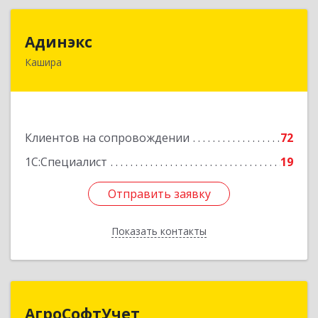
Адинэкс
Адинэкс
Кашира
142900, Московская обл, г.о. Кашира, Кашира г,
Стрелецкая ул, дом № 70/1
Подробнее
Клиентов на сопровождении
72
1С:Специалист
19
Отправить заявку
Отправить заявку
Показать контакты
Назад
АгроСофтУчет
АгроСофтУчет