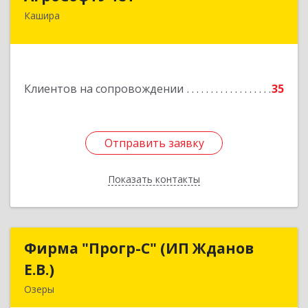
Кашира
142932, Московская обл, г.о.Кашира, Каменка д,
Парковая ул, дом № 37
Подробнее
Клиентов на сопровождении
35
Отправить заявку
Отправить заявку
Показать контакты
Назад
Фирма "Прогр-С" (ИП Жданов
Фирма "Прогр-С" (ИП Жданов
Е.В.)
Е.В.)
Озеры
140563, Московская обл, Озерский р-н, Озеры г,