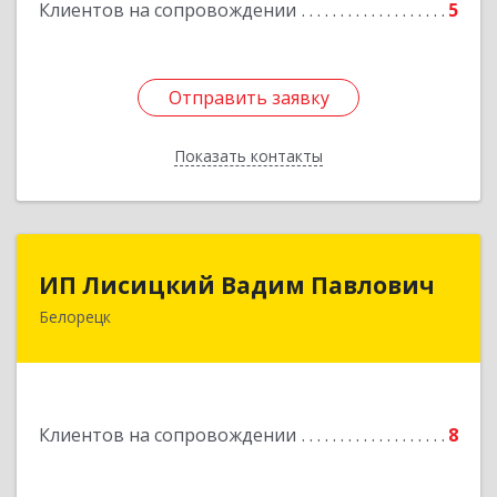
Клиентов на сопровождении
5
Подробнее
Отправить заявку
Отправить заявку
Показать контакты
Назад
ИП Лисицкий Вадим Павлович
ИП Лисицкий Вадим Павлович
Белорецк
453501, Башкортостан Респ, Белорецк г,
Кооперативная ул, дом № 4, корпус А, кв.32
Подробнее
Клиентов на сопровождении
8