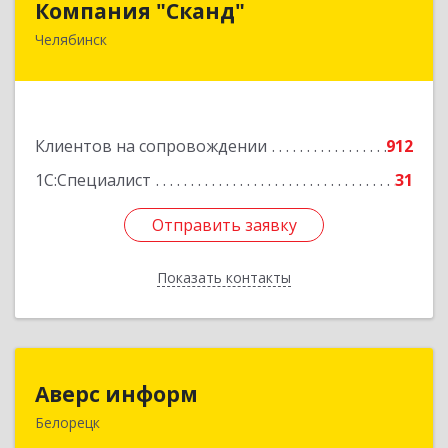
Компания "Сканд"
Челябинск
454091, Челябинская обл, Челябинск г,
Революции пл, дом № 7, оф.1.16
Подробнее
Клиентов на сопровождении
912
1С:Специалист
31
Отправить заявку
Отправить заявку
Показать контакты
Назад
Аверс информ
Аверс информ
Белорецк
453500, Башкортостан Респ, Белорецкий р-н,