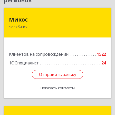
регионов
Микос
Микос
Челябинск
454126, Челябинская обл, Челябинск г,
Энтузиастов ул, дом № 28, корпус А, этаж 1
Подробнее
Клиентов на сопровождении
1522
1С:Специалист
24
Отправить заявку
Отправить заявку
Показать контакты
Назад
Компания "Сканд"