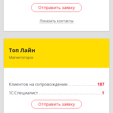
Отправить заявку
Отправить заявку
Показать контакты
Назад
Топ Лайн
Топ Лайн
Магнитогорск
454000, Челябинская обл, Магнитогорск г,
Галиуллина ул, дом № 11, А, кв.1
Подробнее
Клиентов на сопровождении
187
1С:Специалист
1
Отправить заявку
Отправить заявку