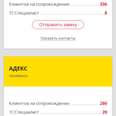
Клиентов на сопровождении
336
Подробнее
1С:Специалист
8
Отправить заявку
Отправить заявку
Показать контакты
Назад
АДЕКС
АДЕКС
Челябинск
454080, Челябинская обл, Челябинск г, Смирных
ул, дом № 15А, пом.51
Подробнее
Клиентов на сопровождении
260
1С:Специалист
20