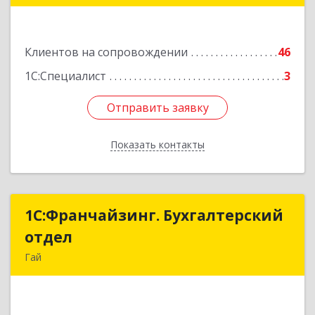
Подробнее
Клиентов на сопровождении
46
1С:Специалист
3
Отправить заявку
Отправить заявку
Показать контакты
Назад
1С:Франчайзинг. Бухгалтерский
1С:Франчайзинг. Бухгалтерский
отдел
отдел
Гай
462635, Оренбургская обл, Гай г, Победы пр-кт,
дом № 1, кв.12