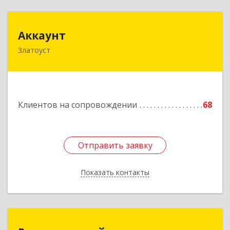
Аккаунт
Аккаунт
Златоуст
456200, Челябинская обл, Златоуст г, 40-летия
Победы ул, дом № 54, кв.8
Подробнее
Клиентов на сопровождении
68
Отправить заявку
Отправить заявку
Показать контакты
Назад
Региональный центр