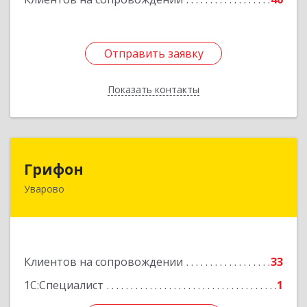
Отправить заявку
Отправить заявку
Показать контакты
Назад
Грифон
Грифон
Уварово
393461, Тамбовская обл, Уварово г, Южная ул,
дом № 40А
Подробнее
Клиентов на сопровождении
33
1С:Специалист
1