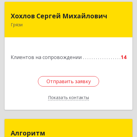
Хохлов Сергей Михайлович
Хохлов Сергей Михайлович
Грязи
399059, Россия, Липецкая обл., г.Грязи,
ул.Рублева, д.31
Подробнее
Клиентов на сопровождении
14
Отправить заявку
Отправить заявку
Показать контакты
Назад
Алгоритм
Алгоритм