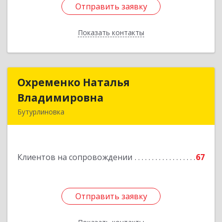
Отправить заявку
Отправить заявку
Показать контакты
Назад
Охременко Наталья
Охременко Наталья
Владимировна
Владимировна
Бутурлиновка
Подробнее
Клиентов на сопровождении
67
Отправить заявку
Отправить заявку