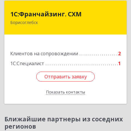
1С:Франчайзинг. СХМ
1С:Франчайзинг. СХМ
Борисоглебск
397165, Воронежская обл, Борисоглебский р-н,
Борисоглебск г, Матросовская ул, дом № 127
Подробнее
Клиентов на сопровождении
2
1С:Специалист
1
Отправить заявку
Отправить заявку
Показать контакты
Назад
Ближайшие партнеры из соседних
регионов