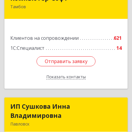
Тамбов
392000, Тамбовская обл, Тамбов г, Советская
ул, дом № 191
Подробнее
Клиентов на сопровождении
621
1С:Специалист
14
Отправить заявку
Отправить заявку
Показать контакты
Назад
ИП Сушкова Инна
ИП Сушкова Инна
Владимировна
Владимировна
Павловск
396420, Воронежская обл, Павловский р-н,