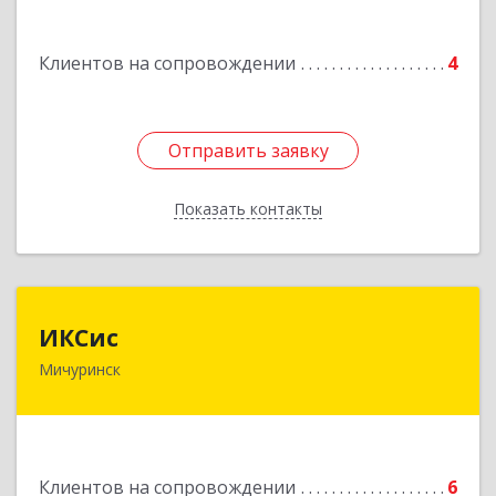
Подробнее
Клиентов на сопровождении
4
Отправить заявку
Отправить заявку
Показать контакты
Назад
ИКСис
ИКСис
Мичуринск
393761, Тамбовская обл, Мичуринск г,
Набережная ул, дом № 275
Подробнее
Клиентов на сопровождении
6