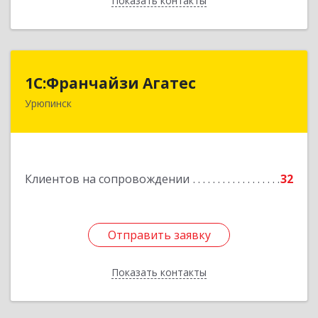
Показать контакты
Назад
1С:Франчайзи Агатес
1С:Франчайзи Агатес
Урюпинск
403113, Волгоградская обл, Урюпинск г, Ленина
пр-кт, дом № 90а
Подробнее
Клиентов на сопровождении
32
Отправить заявку
Отправить заявку
Показать контакты
Назад