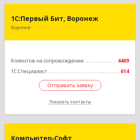
1С:Первый Бит, Воронеж
1С:Первый Бит, Воронеж
Воронеж
394006, Воронежская обл, Воронеж г, 20-летия
Октября ул, дом № 119, оф.711
Подробнее
Клиентов на сопровождении
4469
1С:Специалист
614
Отправить заявку
Отправить заявку
Показать контакты
Назад
Компьютер-Софт
Компьютер-Софт