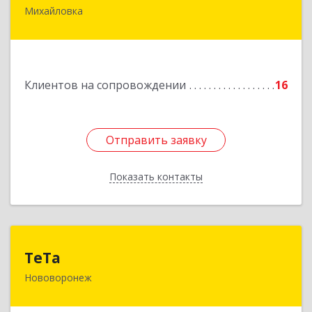
Михайловка
Подробнее
Клиентов на сопровождении
16
Отправить заявку
Отправить заявку
Показать контакты
Назад
ТеТа
ТеТа
Нововоронеж
396 073, Нововоронеж г, а/я, дом № 30