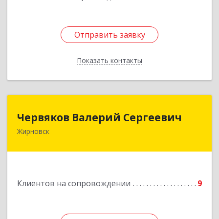
Отправить заявку
Отправить заявку
Показать контакты
Назад
Червяков Валерий Сергеевич
Червяков Валерий Сергеевич
Жирновск
403 791, 403791, Волгоградская обл,
Жирновский р-н, Жирновск г, Коммунальная ул,
дом № 4, кв.21
Подробнее
Клиентов на сопровождении
9