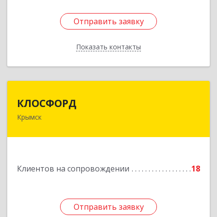
Отправить заявку
Отправить заявку
Показать контакты
Назад
КЛОСФОРД
КЛОСФОРД
Крымск
353380, Краснодарский край, Крымский р-н,
Крымск г, Карла Либкнехта ул, дом № 36Б, оф.2
Подробнее
Клиентов на сопровождении
18
Отправить заявку
Отправить заявку