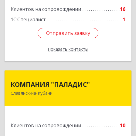
Подробнее
Клиентов на сопровождении
16
1С:Специалист
1
Отправить заявку
Отправить заявку
Показать контакты
Назад
КОМПАНИЯ "ПАЛАДИС"
КОМПАНИЯ "ПАЛАДИС"
Славянск-на-Кубани
353560, Краснодарский край, Славянский р-н,
Славянск-на-Кубани г, Краснофлотская ул, дом
№ 19, оф.1
Подробнее
Клиентов на сопровождении
10