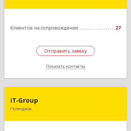
Дачная ул, дом № 17
Подробнее
Клиентов на сопровождении
27
Отправить заявку
Отправить заявку
Показать контакты
Назад
iT-Group
iT-Group
Геленджик
353460, Краснодарский край, Геленджик г,
Керченская ул, дом № 4, оф.6