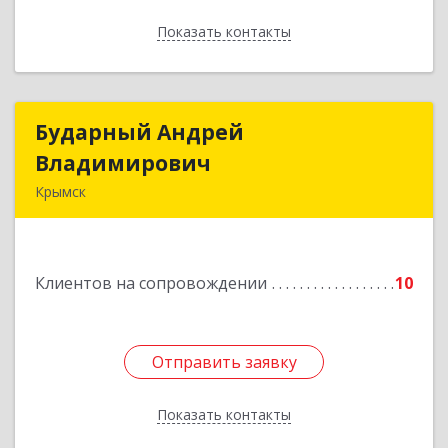
Показать контакты
Назад
Бударный Андрей
Бударный Андрей
Владимирович
Владимирович
Крымск
353389, Краснодарский край, Крымск г,
Революционная ул, дом № 47
Клиентов на сопровождении
10
Подробнее
Отправить заявку
Отправить заявку
Показать контакты
Назад