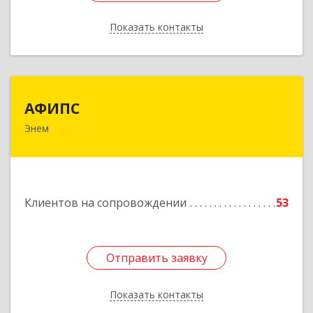
Показать контакты
Назад
АФИПС
АФИПС
Энем
385132, Адыгея Респ, Тахтамукайский р-н, Энем
пгт, Чкалова ул, дом № 13
Подробнее
Клиентов на сопровождении
53
Отправить заявку
Отправить заявку
Показать контакты
Назад