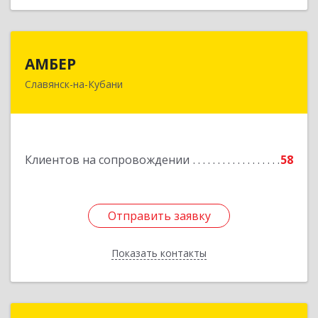
АМБЕР
АМБЕР
Славянск-на-Кубани
353562, Краснодарский край, Славянский р-н,
Славянск-на-Кубани г, Крупской ул, дом № 12
Подробнее
Клиентов на сопровождении
58
Отправить заявку
Отправить заявку
Показать контакты
Назад