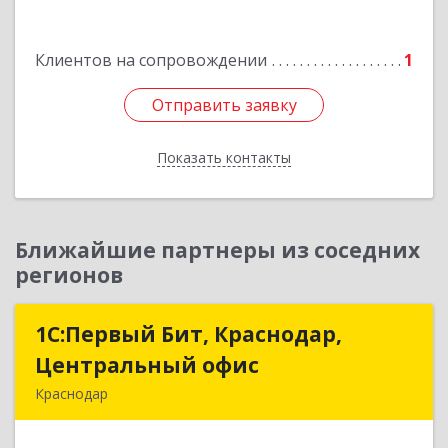
№ 4, каб.311
Подробнее
Клиентов на сопровождении
1
Отправить заявку
Отправить заявку
Показать контакты
Назад
Ближайшие партнеры из соседних
регионов
1С:Первый Бит, Краснодар,
1С:Первый Бит, Краснодар,
Центральный офис
Центральный офис
Краснодар
350051, Краснодарский край, Краснодар г,
Монтажников ул, дом № 1/4, пом.3-12,14