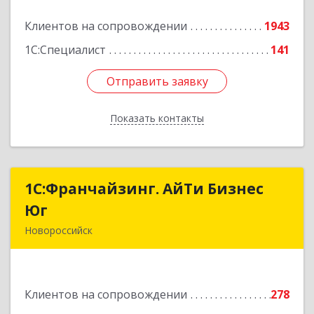
Клиентов на сопровождении
1943
Подробнее
1С:Специалист
141
Отправить заявку
Отправить заявку
Показать контакты
Назад
1С:Франчайзинг. АйТи Бизнес
1С:Франчайзинг. АйТи Бизнес
Юг
Юг
Новороссийск
353907, Краснодарский край, Новороссийск г,
Видова ул, дом № 65, оф.2
Клиентов на сопровождении
278
Подробнее