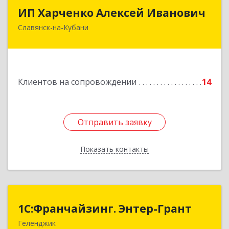
ИП Харченко Алексей Иванович
ИП Харченко Алексей Иванович
Славянск-на-Кубани
353 579, Краснодарский край, ст.Петровская,
ул.Кирпичная д.32
Подробнее
Клиентов на сопровождении
14
Отправить заявку
Отправить заявку
Показать контакты
Назад
1С:Франчайзинг. Энтер-Грант
1С:Франчайзинг. Энтер-Грант
Геленджик
353467, Краснодарский край, Геленджик г,