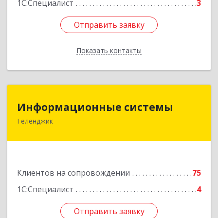
1С:Специалист
3
Отправить заявку
Отправить заявку
Показать контакты
Назад
Информационные системы
Информационные системы
Геленджик
353475, Краснодарский край, Геленджик г,
Нахимова ул, дом № 2
Подробнее
Клиентов на сопровождении
75
1С:Специалист
4
Отправить заявку
Отправить заявку