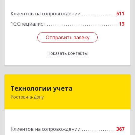
Подробнее
Клиентов на сопровождении
511
1С:Специалист
13
Отправить заявку
Отправить заявку
Показать контакты
Назад
Технологии учета
Технологии учета
Ростов-на-Дону
344064, Ростовская обл, Ростов-на-Дону г,
Вавилова ул, дом № 68, оф.309
Подробнее
Клиентов на сопровождении
367