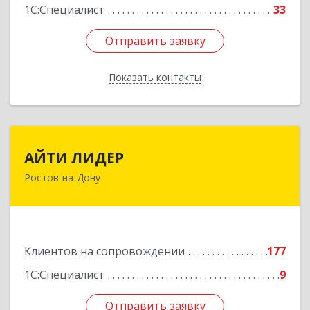
1С:Специалист
33
Отправить заявку
Отправить заявку
Показать контакты
Назад
АЙТИ ЛИДЕР
АЙТИ ЛИДЕР
Ростов-на-Дону
344065, Ростовская обл, Ростов-на-Дону г,
Беломорский пер, дом № 98, оф.206
Подробнее
Клиентов на сопровождении
177
1С:Специалист
9
Отправить заявку
Отправить заявку