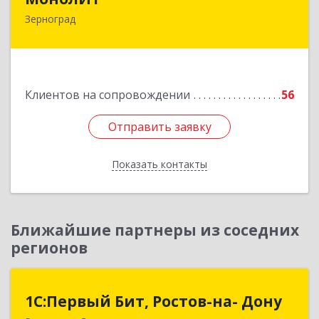
Зерноград
347740, Ростовская обл, Зерноградский р-н,
Зерноград г, Березовая ул, дом № 4А, оф.50
Подробнее
Клиентов на сопровождении
56
Отправить заявку
Отправить заявку
Показать контакты
Назад
Ближайшие партнеры из соседних
регионов
1С:Первый Бит, Ростов-на- Дону
1С:Первый Бит, Ростов-на- Дону