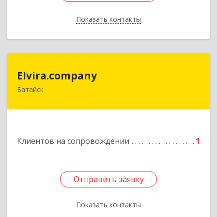
Показать контакты
Назад
Elvira.company
Elvira.company
Батайск
Подробнее
Клиентов на сопровождении
1
Отправить заявку
Отправить заявку
Показать контакты
Назад