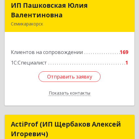
ИП Пашковская Юлия
ИП Пашковская Юлия
Валентиновна
Валентиновна
Семикаракорск
346645, Ростовская обл, Семикаракорский р-н,
Золотаревка х, Октябрьская ул, дом № 35
Клиентов на сопровождении
169
Подробнее
1С:Специалист
1
Отправить заявку
Отправить заявку
Показать контакты
Назад
ActiProf (ИП Щербаков Алексей
ActiProf (ИП Щербаков Алексей
Игоревич)
Игоревич)