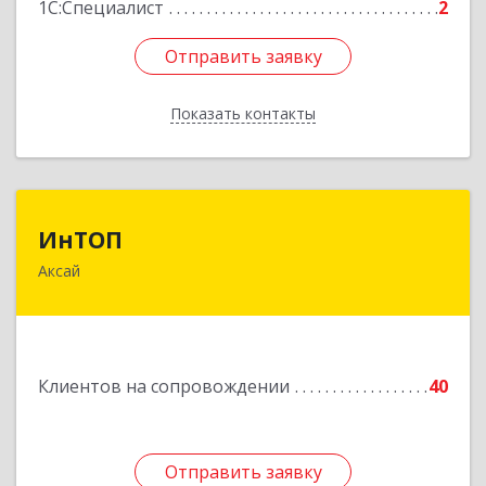
1С:Специалист
2
Отправить заявку
Отправить заявку
Показать контакты
Назад
ИнТОП
ИнТОП
Аксай
344000, Ростов-на-Дону г, Буденновский пр-кт,
дом № 80, оф.1004
Подробнее
Клиентов на сопровождении
40
Отправить заявку
Отправить заявку