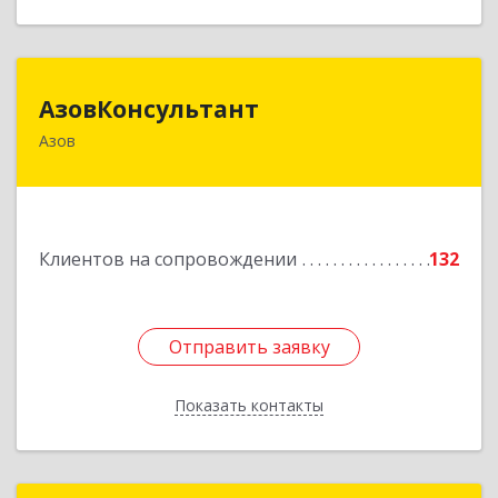
АзовКонсультант
АзовКонсультант
Азов
346780, Ростовская обл, Азов г, Петровский б-р,
дом № 5
Подробнее
Клиентов на сопровождении
132
Отправить заявку
Отправить заявку
Показать контакты
Назад