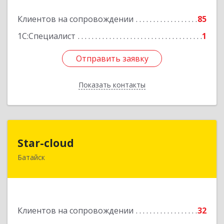
Подробнее
Клиентов на сопровождении
85
1С:Специалист
1
Отправить заявку
Отправить заявку
Показать контакты
Назад
Star-cloud
Star-cloud
Батайск
346880, Ростовская обл, Батайск г, Фермерская
ул, дом № 16, оф.8
Подробнее
Клиентов на сопровождении
32