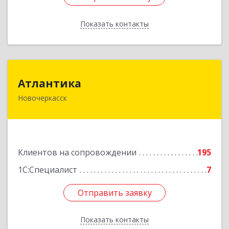
Показать контакты
Назад
Атлантика
Атлантика
Новочеркасск
346428, Ростовская обл, Новочеркасск г,
Кривопустенко пер, домовладение № 4А, пом.1
Подробнее
Клиентов на сопровождении
195
1С:Специалист
7
Отправить заявку
Отправить заявку
Показать контакты
Назад