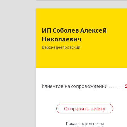
ИП Соболев Алексе
Николаеви
ИП Соболев Алексей
Николаевич
Подробне
Верхнеднепровский
Клиентов на сопровождении
Отправить заявку
Отправить заявку
Показать контакты
Назад