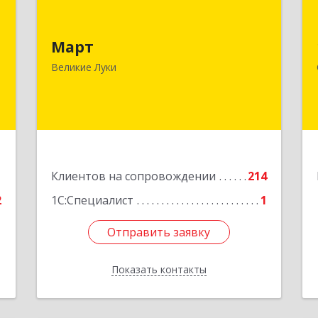
я
Март
,
182113, Псковская обл, Великие Луки
Март
,
г, Ботвина ул, дом № 17 А, пом.1003
Великие Луки
7
Подробнее
е
1
Клиентов на сопровождении
214
2
1С:Специалист
1
Отправить заявку
Отправить заявку
Показать контакты
Назад