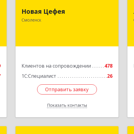
,
214018, Смоленская обл, Смоленск г,
Новая Цефея
№
Раевского ул, дом № 10
Смоленск
7
Подробнее
е
9
Клиентов на сопровождении
478
7
1С:Специалист
26
Отправить заявку
Отправить заявку
Показать контакты
Назад