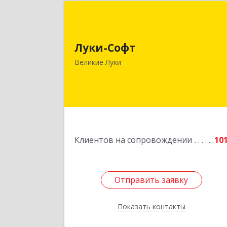
Луки-Соф
182113, Псковская обл, Великие Лук
Луки-Софт
г, Октябрьский пр-кт, дом № 56А, оф.
Великие Луки
Подробне
Клиентов на сопровождении
10
Отправить заявку
Отправить заявку
Показать контакты
Назад