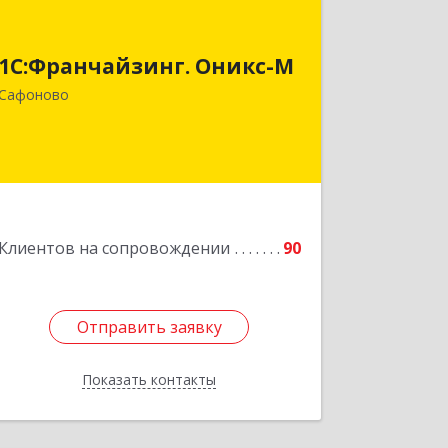
1С:Франчайзинг. Оникс-М
215500, Смоленская обл, Сафоновский
1С:Франчайзинг. Оникс-М
р-н, Сафоново г, Революционная ул,
Сафоново
дом № 9а
Подробнее
Клиентов на сопровождении
90
Отправить заявку
Отправить заявку
Показать контакты
Назад