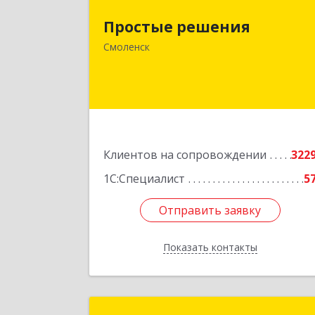
214015, Смоленская обл, Смоленск г
Простые решения
Большая Краснофлотская ул, дом 
Смоленск
1
Подробне
Клиентов на сопровождении
322
1С:Специалист
5
Отправить заявку
Отправить заявку
Показать контакты
Назад