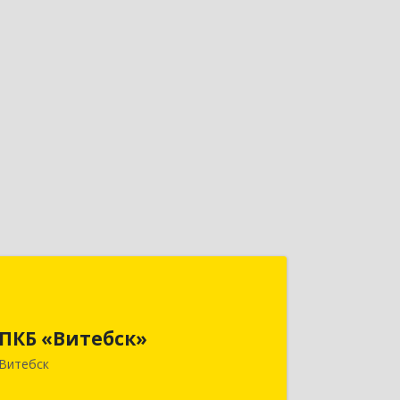
ПКБ «Витебск»
Республика Беларусь, 210026, г.
ПКБ «Витебск»
Витебск, ул. Замковая, д. 4-3, каб. 304
Витебск
Подробнее