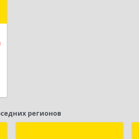
"
,
д
5
3
е
1
седних регионов
я
Новая Цефея