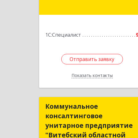
Подробне
1С:Специалист
Отправить заявку
Отправить заявку
Показать контакты
Назад
Коммунальное
Коммунально
консалтинговое
консалтингово
унитарное предприятие
унитарное предприяти
"Витебский областной
"Витебский областно