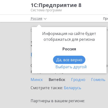
1С:Предприятие 8
Система программ
Россия
Пр
Главная
Сервисы ИТС
1С-ОФД
1С-ОФД в Вит
Информация на сайте будет
отображаться для региона
Заказать 1С-ОФД
Россия
в Витебске
Да, все верно
Ознакомьтесь с информационными карт
Выбрать другой
внедрение продукта.
Минск
Витебск
Гродно
Гомель
Смотрите также:
Беларусь
Партнеры в вашем регионе: