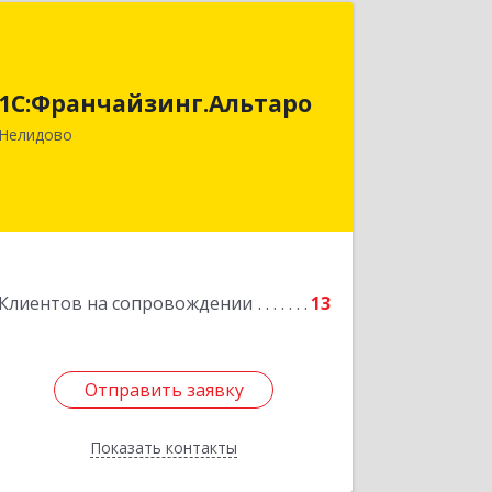
1С:Франчайзинг.Альтаро
172527, Тверская обл, Нелидово г,
1С:Франчайзинг.Альтаро
Матросова ул, дом № 22, оф.1
Нелидово
Подробнее
Клиентов на сопровождении
13
Отправить заявку
Отправить заявку
Показать контакты
Назад