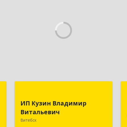
е
ИП Кузин Владимир
ы
Витальевич
ИП Кузин Владимир
Витальевич
.
Беларусь, 210001, г.Витебск, ул.
,
Ильинского, д.31, кв.77
Витебск
7