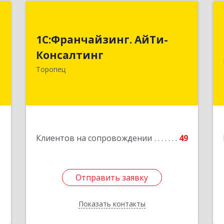
т
1С:Франчайзинг. АйТи-
Консалтинг
1С:Франчайзинг. АйТи-
и
2
Консалтинг
172840, Тверская обл, Торопец г,
Гоголя ул, дом № 13
Торопец
е
Подробнее
1
Клиентов на сопровождении
49
Отправить заявку
Отправить заявку
Показать контакты
Назад