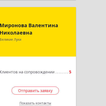
Миронова Валентина
Николаевна
Миронова Валентина
Николаевна
Подробнее
Великие Луки
Клиентов на сопровождении
5
Отправить заявку
Отправить заявку
Показать контакты
Назад