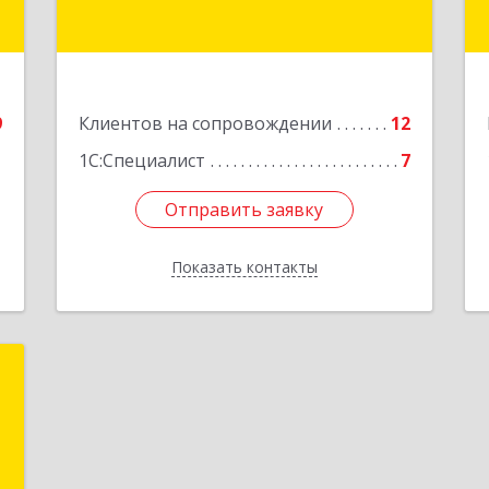
Подробнее
е
9
Клиентов на сопровождении
12
1С:Специалист
7
Отправить заявку
Отправить заявку
Показать контакты
Назад
е
е
е
й