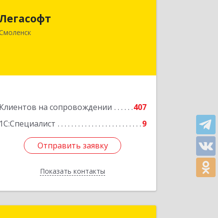
214018, Смоленская обл, Смоленск г,
Легасофт
Ново-Рославльская ул, дом № 13
Смоленск
Подробнее
Клиентов на сопровождении
407
1С:Специалист
9
Отправить заявку
Отправить заявку
Показать контакты
Назад