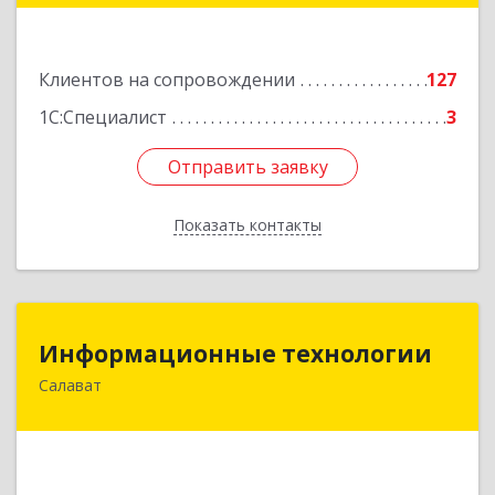
Подробнее
Клиентов на сопровождении
127
1С:Специалист
3
Отправить заявку
Отправить заявку
Показать контакты
Назад
Информационные технологии
Информационные технологии
Салават
453259, Башкортостан Респ, Салават г,
Северная ул, дом № 15, оф.108
Подробнее