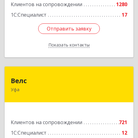
Клиентов на сопровождении
1280
1С:Специалист
17
Отправить заявку
Отправить заявку
Показать контакты
Назад
Велс
Велс
Уфа
450071, Башкортостан Респ, Уфа г, 50 лет СССР
ул, дом № 48/1, этаж 5
Подробнее
Клиентов на сопровождении
721
1С:Специалист
12