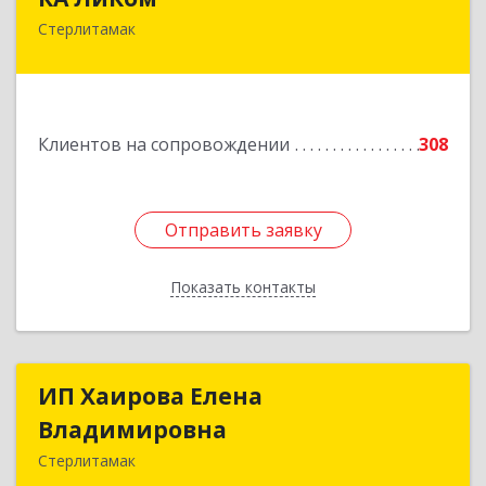
Стерлитамак
453115, Башкортостан Респ, г.о. город
Стерлитамак, Стерлитамак г, Республиканская
ул, дом № 9в
Подробнее
Клиентов на сопровождении
308
Отправить заявку
Отправить заявку
Показать контакты
Назад
ИП Хаирова Елена
ИП Хаирова Елена
Владимировна
Владимировна
Стерлитамак