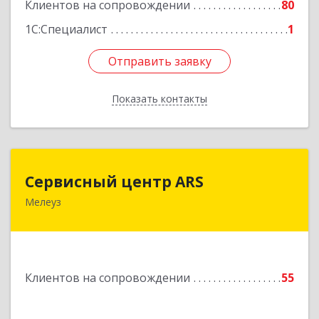
Клиентов на сопровождении
80
1С:Специалист
1
Отправить заявку
Отправить заявку
Показать контакты
Назад
Сервисный центр ARS
Сервисный центр ARS
Мелеуз
Подробнее
Клиентов на сопровождении
55