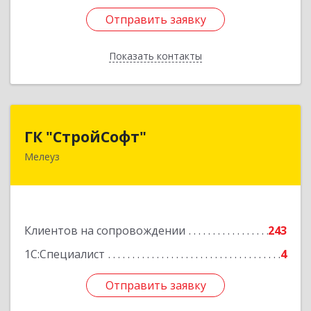
Отправить заявку
Отправить заявку
Показать контакты
Назад
ГК "СтройСофт"
ГК "СтройСофт"
Мелеуз
453852, Башкортостан Респ, Мелеуз г, Ленина
ул, дом № 160а, кв.4
Подробнее
Клиентов на сопровождении
243
1С:Специалист
4
Отправить заявку
Отправить заявку