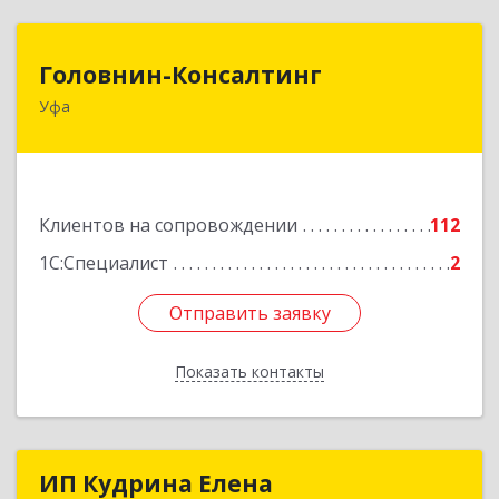
Головнин-Консалтинг
Головнин-Консалтинг
Уфа
450006, Башкортостан Респ, Уфа г, Ленина ул,
дом № 148, оф.204
Подробнее
Клиентов на сопровождении
112
1С:Специалист
2
Отправить заявку
Отправить заявку
Показать контакты
Назад
ИП Кудрина Елена
ИП Кудрина Елена