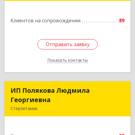
Подробнее
Клиентов на сопровождении
89
Отправить заявку
Отправить заявку
Показать контакты
Назад
ИП Полякова Людмила
ИП Полякова Людмила
Георгиевна
Георгиевна
Стерлитамак
453120, Башкортостан Респ, Стерлитамак г,
Имая Насыри ул, дом № 1, кв.74