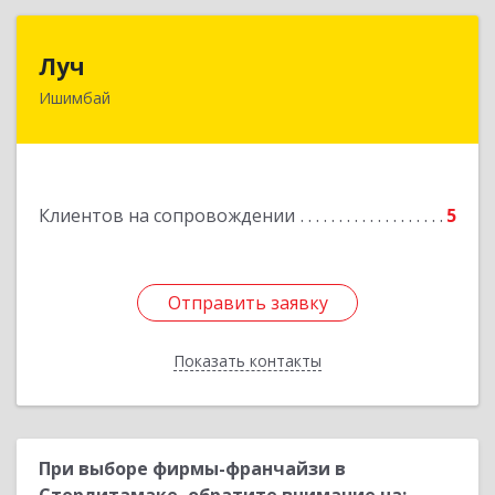
Луч
Луч
Ишимбай
453215, Башкортостан Респ, Ишимбайский р-н,
Ишимбай г, Ленина пр-кт, дом № 29, кв.29
Подробнее
Клиентов на сопровождении
5
Отправить заявку
Отправить заявку
Показать контакты
Назад
При выборе фирмы-франчайзи в