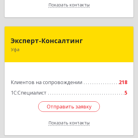
Показать контакты
Назад
Эксперт-Консалтинг
Эксперт-Консалтинг
Уфа
450059, Башкортостан Респ, Уфимский р-н, Уфа
г, Малая Гражданская ул, дом № 35А
Подробнее
Клиентов на сопровождении
218
1С:Специалист
5
Отправить заявку
Отправить заявку
Показать контакты
Назад