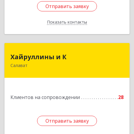
Отправить заявку
Отправить заявку
Показать контакты
Назад
Хайруллины и К
Хайруллины и К
Салават
453251, Башкортостан Респ, Салават г,
Островского ул, дом № 61
Подробнее
Клиентов на сопровождении
28
Отправить заявку
Отправить заявку