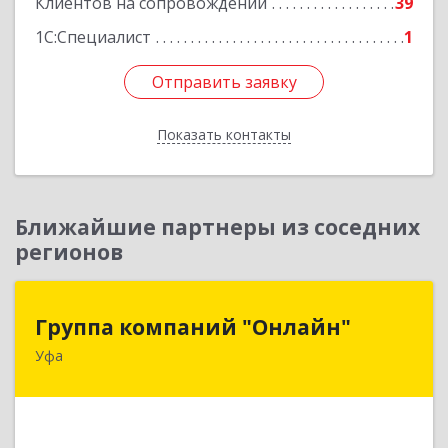
Клиентов на сопровождении
39
Подробнее
1С:Специалист
1
Отправить заявку
Отправить заявку
Показать контакты
Назад
Ближайшие партнеры из соседних
регионов
Группа компаний "Онлайн"
Группа компаний "Онлайн"
Уфа
450006, Башкортостан Респ, г.о. город Уфа, Уфа
г, Цюрупы ул, дом № 130, этаж 1
Подробнее