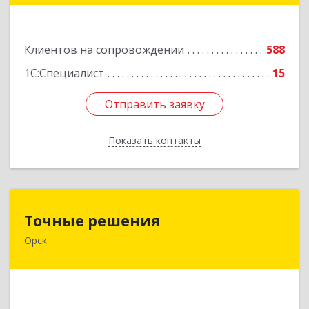
Подробнее
Клиентов на сопровождении
588
1С:Специалист
15
Отправить заявку
Отправить заявку
Показать контакты
Назад
Точные решения
Точные решения
Орск
462403, Оренбургская обл, Орск г,
Краматорская ул, дом № 2Б, пом.3, этаж 1, офис
2