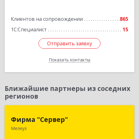
Подробнее
Клиентов на сопровождении
865
1С:Специалист
15
Отправить заявку
Отправить заявку
Показать контакты
Назад
Ближайшие партнеры из соседних
регионов
Фирма "Сервер"
Фирма "Сервер"
Мелеуз
453852, Башкортостан Респ, Мелеузовский р-н,
Мелеуз г, 32-й мкр, дом № 36