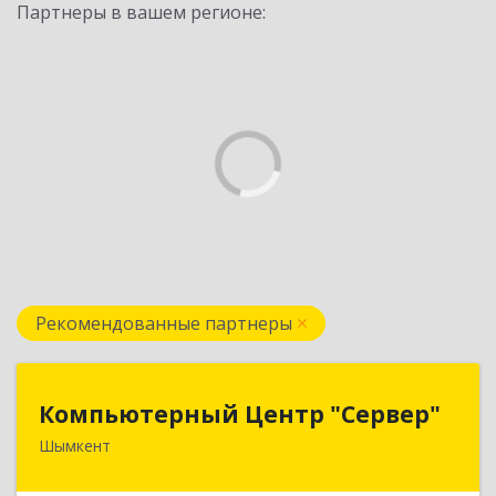
Партнеры в вашем регионе:
Рекомендованные партнеры
Компьютерный Центр "Сервер"
Компьютерный Центр "Сервер"
Шымкент
Казахстан, 160000, г. Шымкент, ул. Казыбек-Би,
д.5