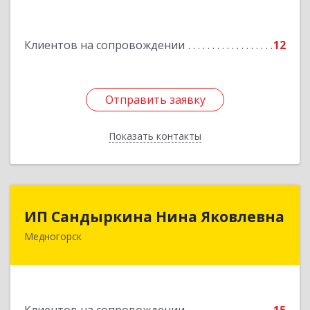
Подробнее
Клиентов на сопровождении
12
Отправить заявку
Отправить заявку
Показать контакты
Назад
ИП Сандыркина Нина Яковлевна
ИП Сандыркина Нина Яковлевна
Медногорск
462270, Оренбургская обл, Медногорск г,
Металлургов ул, дом № 19, кв.22
Подробнее