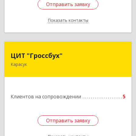
Отправить заявку
Отправить заявку
Показать контакты
Назад
ЦИТ "Гроссбух"
ЦИТ "Гроссбух"
Карасук
632861, Новосибирская обл, Карасукский р-н,
Карасук г, Сорокина ул, дом № 9, оф.3
Подробнее
Клиентов на сопровождении
5
Отправить заявку
Отправить заявку