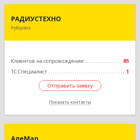
РАДИУСТЕХНО
РАДИУСТЕХНО
Рубцовск
658225, Алтайский край, Рубцовск г, Ленина пр-
кт, дом № 206, оф.427
Подробнее
Клиентов на сопровождении
85
1С:Специалист
1
Отправить заявку
Отправить заявку
Показать контакты
Назад
АлеМар
АлеМар