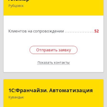
Рубцовск
658210, Алтайский край, Рубцовск г,
Комсомольская ул, дом № 80
Подробнее
Клиентов на сопровождении
52
Отправить заявку
Отправить заявку
Показать контакты
Назад
1С:Франчайзи. Автоматизация
1С:Франчайзи. Автоматизация
Кувандык
462220, Оренбургская обл, Кувандыкский р-н,
Кувандык г, Советская ул, дом № 10