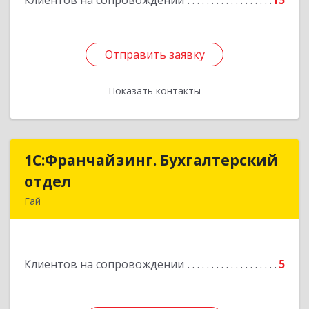
Клиентов на сопровождении
15
Отправить заявку
Отправить заявку
Показать контакты
Назад
1С:Франчайзинг. Бухгалтерский
1С:Франчайзинг. Бухгалтерский
отдел
отдел
Гай
462635, Оренбургская обл, Гай г, Победы пр-кт,
дом № 1, кв.12
Клиентов на сопровождении
5
Подробнее