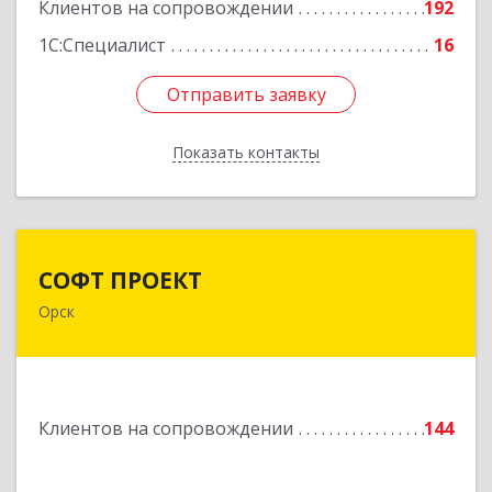
Подробнее
Клиентов на сопровождении
192
1С:Специалист
16
Отправить заявку
Отправить заявку
Показать контакты
Назад
СОФТ ПРОЕКТ
СОФТ ПРОЕКТ
Орск
462430, Оренбургская обл, Орск г,
Добровольского ул, дом № 23, кв.11
Подробнее
Клиентов на сопровождении
144