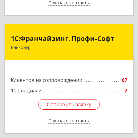
Показать контакты
Назад
1С:Франчайзинг. Профи-Софт
1С:Франчайзинг. Профи-Софт
Байконур
468320, Байконур г, Ленина ул, дом № 10,
кв.1+2+3
Подробнее
Клиентов на сопровождении
67
1С:Специалист
2
Отправить заявку
Отправить заявку
Показать контакты
Назад