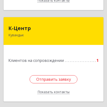
Показать контакты
Назад
К-Центр
К-Центр
Кувандык
462243, Оренбургская обл, Кувандыкский р-н,
Кувандык г, Ленина ул, дом № 20
Подробнее
Клиентов на сопровождении
1
Отправить заявку
Отправить заявку
Показать контакты
Назад