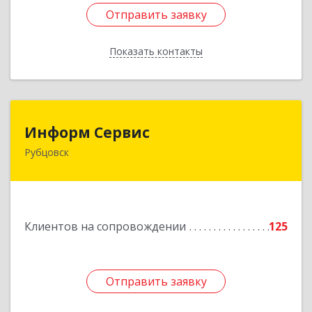
Отправить заявку
Отправить заявку
Показать контакты
Назад
Информ Сервис
Информ Сервис
Рубцовск
658204, Алтайский край, Рубцовск г, Алтайская
ул, дом № 7
Подробнее
Клиентов на сопровождении
125
Отправить заявку
Отправить заявку