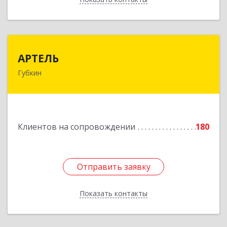
АРТЕЛЬ
АРТЕЛЬ
Губкин
309181, Белгородская обл, Губкинский р-н,
Губкин г, Мира ул, дом № 20, оф.506
Подробнее
Клиентов на сопровождении
180
Отправить заявку
Отправить заявку
Показать контакты
Назад