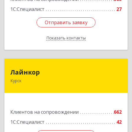
1С:Специалист
27
Отправить заявку
Отправить заявку
Показать контакты
Назад
Лайнкор
Лайнкор
Курск
305021, Курская обл, Курск г, Победы пр-кт, дом
№ 10, оф.№64
Подробнее
Клиентов на сопровождении
662
1С:Специалист
42