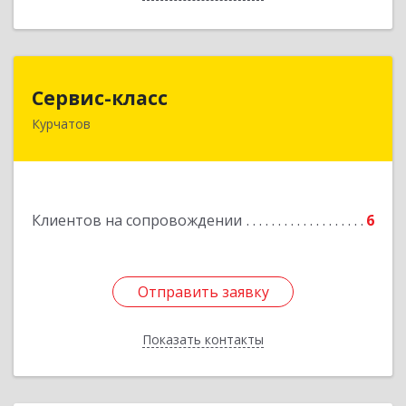
Сервис-класс
Сервис-класс
Курчатов
307251, Курская обл, Курчатовский р-н,
Курчатов г, Коммунистический пр-т, дом № 30,
корпус А
Подробнее
Клиентов на сопровождении
6
Отправить заявку
Отправить заявку
Показать контакты
Назад