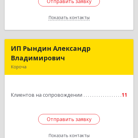
Отправить заявку
Отправить заявку
Показать контакты
Назад
ИП Рындин Александр
ИП Рындин Александр
Владимирович
Владимирович
Короча
309 201, Белгородская обл, Корочанский р-н,
Дальняя Игуменка с, Кураковка ул, дом № 76
Клиентов на сопровождении
11
Подробнее
Отправить заявку
Отправить заявку
Показать контакты
Назад