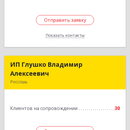
Отправить заявку
Отправить заявку
Показать контакты
Назад
ИП Глушко Владимир
ИП Глушко Владимир
Алексеевич
Алексеевич
Россошь
396650, Воронежская обл, Россошанский р-н,
Россошь г,ул Октябрьская 76 Г
Клиентов на сопровождении
30
Подробнее