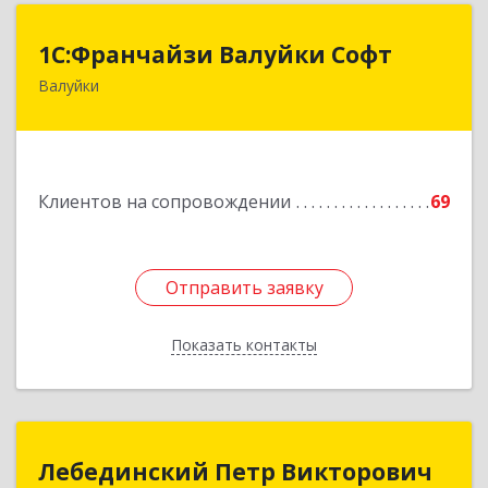
1С:Франчайзи Валуйки Софт
1С:Франчайзи Валуйки Софт
Валуйки
309996, Белгородская обл, Валуйки г, Горького,
дом № 21, кв.21
Подробнее
Клиентов на сопровождении
69
Отправить заявку
Отправить заявку
Показать контакты
Назад
Лебединский Петр Викторович
Лебединский Петр Викторович