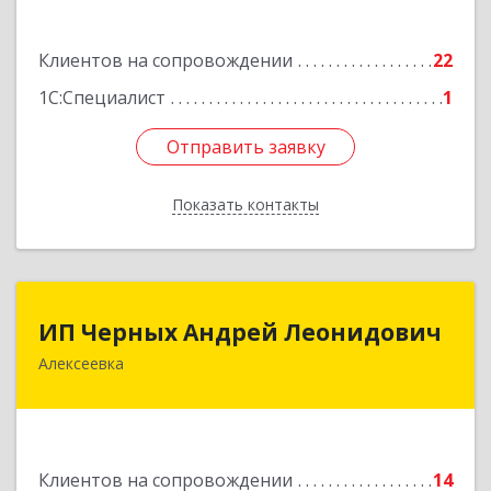
Подробнее
Клиентов на сопровождении
22
1С:Специалист
1
Отправить заявку
Отправить заявку
Показать контакты
Назад
ИП Черных Андрей Леонидович
ИП Черных Андрей Леонидович
Алексеевка
309850, Белгородская обл, Алексеевский р-н,
Алексеевка г, Совхозная ул, дом № 23, кв.2
Подробнее
Клиентов на сопровождении
14