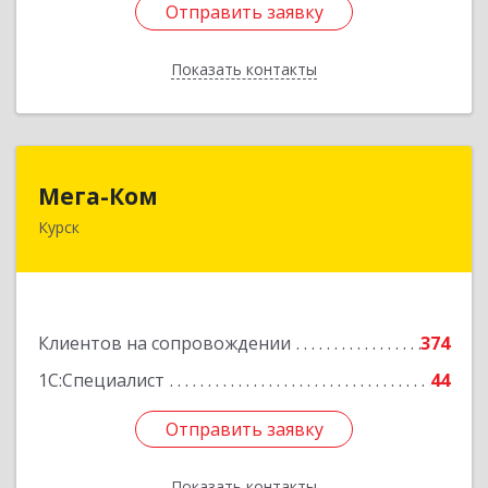
Отправить заявку
Отправить заявку
Показать контакты
Назад
Мега-Ком
Мега-Ком
Курск
305001, Курская обл, Курск г, Красной Армии ул,
дом № 23 А
Подробнее
Клиентов на сопровождении
374
1С:Специалист
44
Отправить заявку
Отправить заявку
Показать контакты
Назад