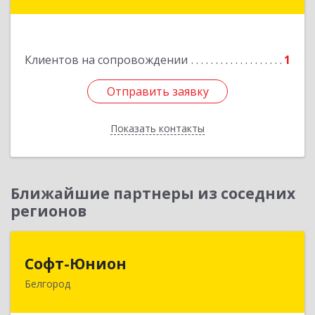
ул.Ленина , д.12
Подробнее
Клиентов на сопровождении
1
Отправить заявку
Отправить заявку
Показать контакты
Назад
Ближайшие партнеры из соседних
регионов
Софт-Юнион
Софт-Юнион
Белгород
308014, Белгородская обл, Белгород г, Садовая
ул, дом № 3а, оф.4/1