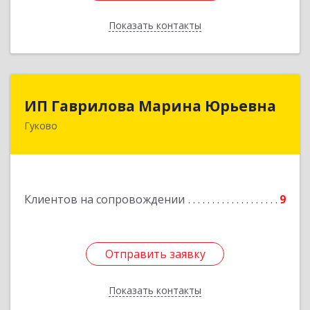
Показать контакты
Назад
ИП Гаврилова Марина Юрьевна
ИП Гаврилова Марина Юрьевна
Гуково
Подробнее
Клиентов на сопровождении
9
Отправить заявку
Отправить заявку
Показать контакты
Назад