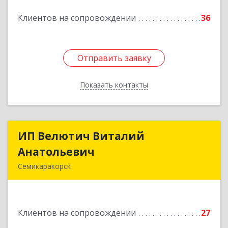
Подробнее
Клиентов на сопровождении
36
Отправить заявку
Отправить заявку
Показать контакты
Назад
ИП Велютич Виталий
ИП Велютич Виталий
Анатольевич
Анатольевич
Семикаракорск
346630, Ростовская обл, Семикаракорск г,
В.А.Закруткина пр-кт, дом № 35
Клиентов на сопровождении
27
Подробнее