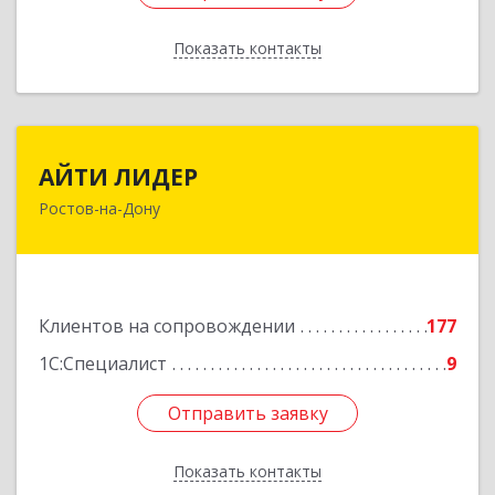
Показать контакты
Назад
АЙТИ ЛИДЕР
АЙТИ ЛИДЕР
Ростов-на-Дону
344065, Ростовская обл, Ростов-на-Дону г,
Беломорский пер, дом № 98, оф.206
Подробнее
Клиентов на сопровождении
177
1С:Специалист
9
Отправить заявку
Отправить заявку
Показать контакты
Назад