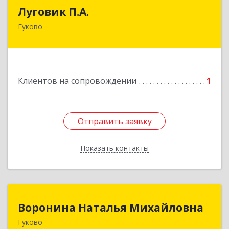
Луговик П.А.
Луговик П.А.
Гуково
Подробнее
Клиентов на сопровождении
1
Отправить заявку
Отправить заявку
Показать контакты
Назад
Воронина Наталья Михайловна
Воронина Наталья Михайловна
Гуково