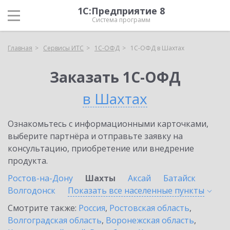
1С:Предприятие 8
Система программ
Главная
Сервисы ИТС
1С-ОФД
1С-ОФД в Шахтах
Заказать 1С-ОФД
в Шахтах
Ознакомьтесь с информационными карточками,
выберите партнёра и отправьте заявку на
консультацию, приобретение или внедрение
продукта.
Ростов-на-Дону
Шахты
Аксай
Батайск
Волгодонск
Показать все населенные
пункты
Смотрите также:
Россия
,
Ростовская область
,
Волгоградская область
,
Воронежская область
,