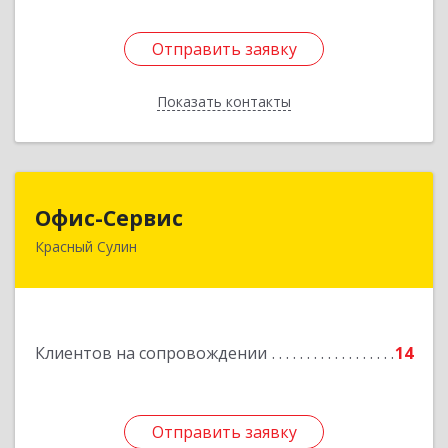
Отправить заявку
Отправить заявку
Показать контакты
Назад
Офис-Сервис
Офис-Сервис
Красный Сулин
346350, Ростовская обл, р-н Красносулинский,
Красный Сулин г, Заводская ул, дом № 1
Подробнее
Клиентов на сопровождении
14
Отправить заявку
Отправить заявку