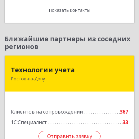
Показать контакты
Назад
Ближайшие партнеры из соседних
регионов
Технологии учета
Технологии учета
Ростов-на-Дону
344064, Ростовская обл, Ростов-на-Дону г,
Вавилова ул, дом № 68, оф.309
Подробнее
Клиентов на сопровождении
367
1С:Специалист
33
Отправить заявку
Отправить заявку