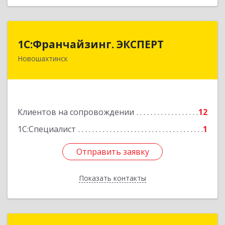
1С:Франчайзинг. ЭКСПЕРТ
1С:Франчайзинг. ЭКСПЕРТ
Новошахтинск
346901, Ростовская обл, Новошахтинск г,
Куйбышева ул, дом № 6, кв.2
Подробнее
Клиентов на сопровождении
12
1С:Специалист
1
Отправить заявку
Отправить заявку
Показать контакты
Назад