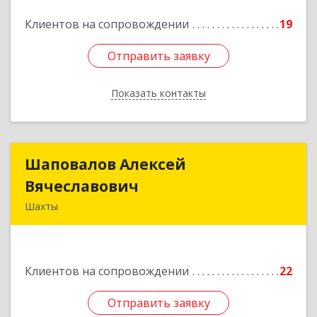
Подробнее
Клиентов на сопровождении
19
Отправить заявку
Отправить заявку
Показать контакты
Назад
Шаповалов Алексей
Шаповалов Алексей
Вячеславович
Вячеславович
Шахты
346510, Шахты г, Ленина ул, дом № 142
Подробнее
Клиентов на сопровождении
22
Отправить заявку
Отправить заявку