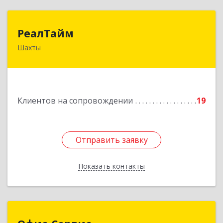
РеалТайм
РеалТайм
Шахты
346504, Ростовская обл, Шахты г,
Чернышевского ул, дом № 42
Подробнее
Клиентов на сопровождении
19
Отправить заявку
Отправить заявку
Показать контакты
Назад
Офис-Сервис