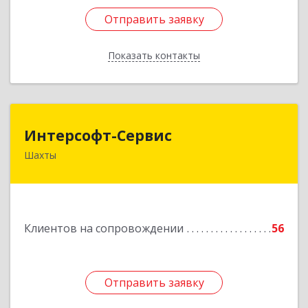
Отправить заявку
Отправить заявку
Показать контакты
Назад
Интерсофт-Сервис
Интерсофт-Сервис
Шахты
346480, Ростовская обл, Шахты г, Советская ул,
дом № 279/10
Подробнее
Клиентов на сопровождении
56
Отправить заявку
Отправить заявку