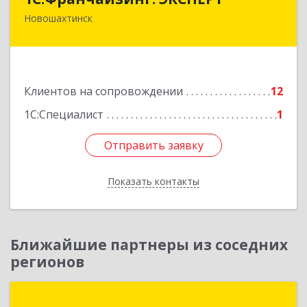
Новошахтинск
346901, Ростовская обл, Новошахтинск г,
Куйбышева ул, дом № 6, кв.2
Подробнее
Клиентов на сопровождении
12
1С:Специалист
1
Отправить заявку
Отправить заявку
Показать контакты
Назад
Ближайшие партнеры из соседних
регионов
Технологии учета