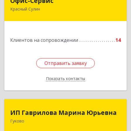
Офис-Сервис
Красный Сулин
346350, Ростовская обл, р-н Красносулинский,
Красный Сулин г, Заводская ул, дом № 1
Подробнее
Клиентов на сопровождении
14
Отправить заявку
Отправить заявку
Показать контакты
Назад
ИП Гаврилова Марина Юрьевна
ИП Гаврилова Марина Юрьевна
Гуково
Подробнее