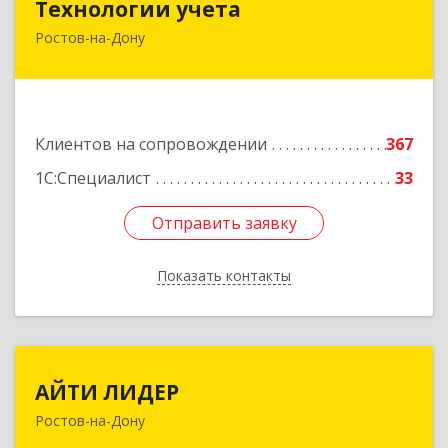
Технологии учета
Ростов-на-Дону
344064, Ростовская обл, Ростов-на-Дону г,
Вавилова ул, дом № 68, оф.309
Подробнее
Клиентов на сопровождении
367
1С:Специалист
33
Отправить заявку
Отправить заявку
Показать контакты
Назад
АЙТИ ЛИДЕР
АЙТИ ЛИДЕР
Ростов-на-Дону
344065, Ростовская обл, Ростов-на-Дону г,