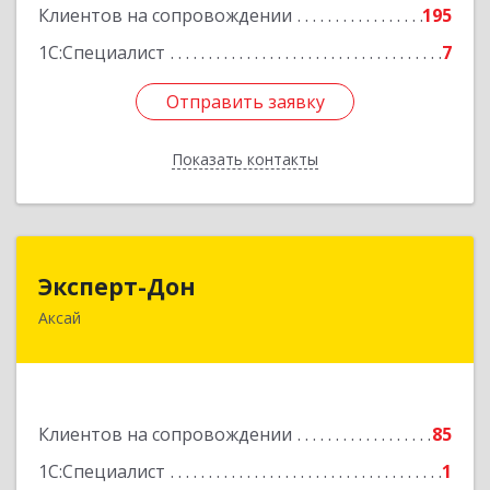
Клиентов на сопровождении
195
1С:Специалист
7
Отправить заявку
Отправить заявку
Показать контакты
Назад
Эксперт-Дон
Эксперт-Дон
Аксай
346720, Ростовская обл, Аксай г, Буденного ул,
дом № 136, оф.16-17
Подробнее
Клиентов на сопровождении
85
1С:Специалист
1