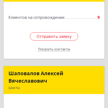
Клиентов на сопровождении
9
Отправить заявку
Отправить заявку
Показать контакты
Назад
Шаповалов Алексей
Шаповалов Алексей
Вячеславович
Вячеславович
Шахты
346510, Шахты г, Ленина ул, дом № 142
Подробнее