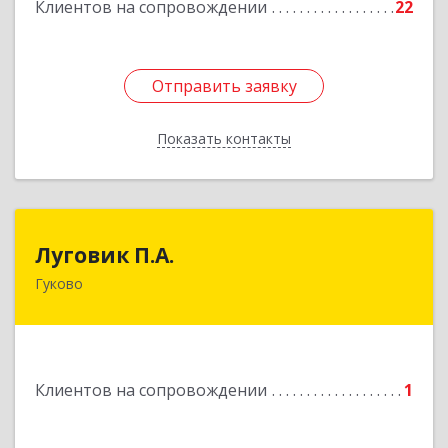
Клиентов на сопровождении
22
Отправить заявку
Отправить заявку
Показать контакты
Назад
Луговик П.А.
Луговик П.А.
Гуково
Подробнее
Клиентов на сопровождении
1