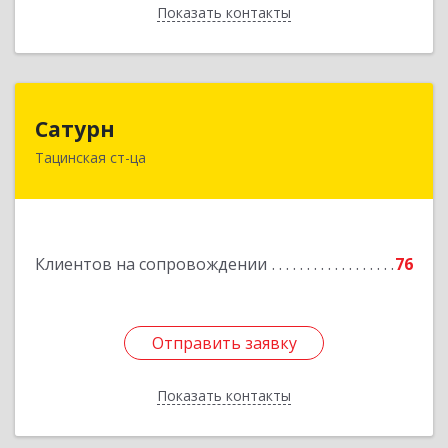
Показать контакты
Назад
Сатурн
Сатурн
Тацинская ст-ца
347060, Ростовская область, Тацинский район,
ст-ца Тацинская, ул.М.Горького, дом № 54
Подробнее
Клиентов на сопровождении
76
Отправить заявку
Отправить заявку
Показать контакты
Назад