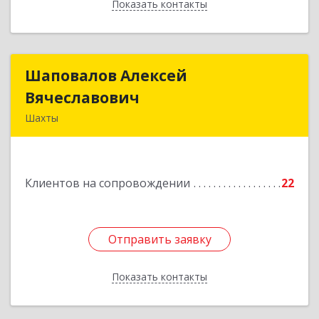
Показать контакты
Назад
Шаповалов Алексей
Шаповалов Алексей
Вячеславович
Вячеславович
Шахты
346510, Шахты г, Ленина ул, дом № 142
Подробнее
Клиентов на сопровождении
22
Отправить заявку
Отправить заявку
Показать контакты
Назад