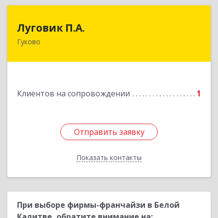
Луговик П.А.
Луговик П.А.
Гуково
Подробнее
Клиентов на сопровождении
1
Отправить заявку
Отправить заявку
Показать контакты
Назад
При выборе фирмы-франчайзи в Белой
Калитве, обратите внимание на: