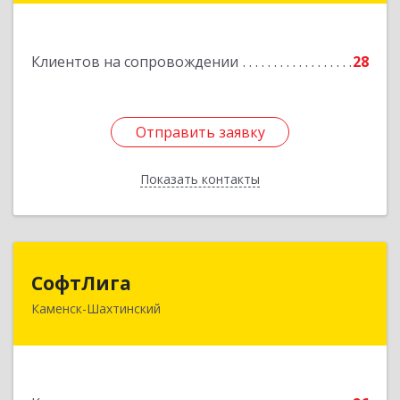
Подробнее
Клиентов на сопровождении
28
Отправить заявку
Отправить заявку
Показать контакты
Назад
СофтЛига
СофтЛига
Каменск-Шахтинский
347800, Ростовская обл, Каменск-Шахтинский г,
Желябова ул, дом № 33А
Подробнее