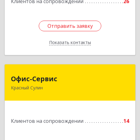
Клиентов на сопровождении
26
Отправить заявку
Отправить заявку
Показать контакты
Назад
Офис-Сервис
Офис-Сервис
Красный Сулин
346350, Ростовская обл, р-н Красносулинский,
Красный Сулин г, Заводская ул, дом № 1
Подробнее
Клиентов на сопровождении
14