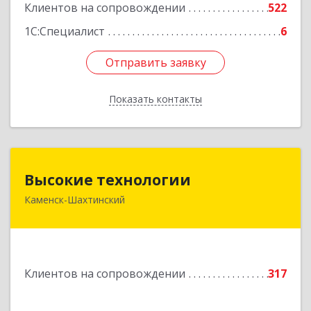
Клиентов на сопровождении
522
1С:Специалист
6
Отправить заявку
Отправить заявку
Показать контакты
Назад
Высокие технологии
Высокие технологии
Каменск-Шахтинский
347810, Ростовская обл, Каменск-Шахтинский г,
Карла Маркса пр-кт, дом № 31/33, этаж 2,
оф.217
Подробнее
Клиентов на сопровождении
317