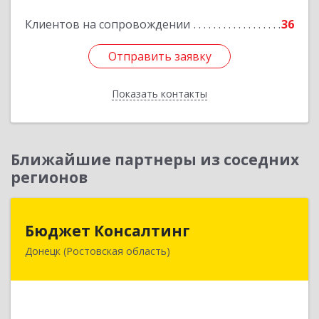
Подробнее
Клиентов на сопровождении
36
Отправить заявку
Отправить заявку
Показать контакты
Назад
Ближайшие партнеры из соседних
регионов
Бюджет Консалтинг
Бюджет Консалтинг
Донецк (Ростовская область)
346338, Ростовская обл, г.о. Город Донецк,
Донецк г, 12-й кв-л, дом № 10, оф.28
Подробнее