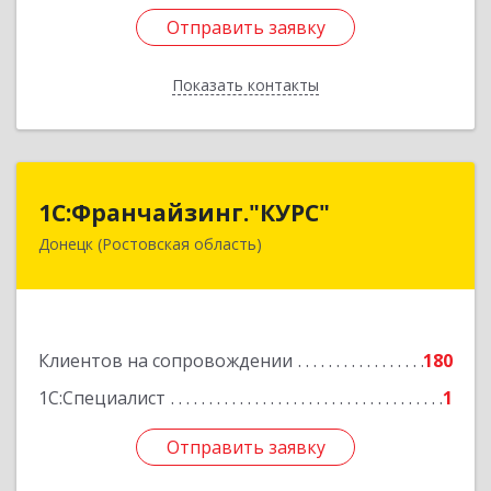
Отправить заявку
Отправить заявку
Показать контакты
Назад
1С:Франчайзинг."КУРС"
1С:Франчайзинг."КУРС"
Донецк (Ростовская область)
346330, Ростовская обл, Донецк г, Благодатный
пер, дом № 16
Подробнее
Клиентов на сопровождении
180
1С:Специалист
1
Отправить заявку
Отправить заявку