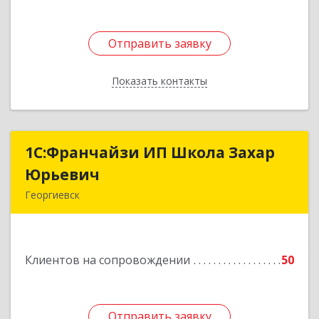
Отправить заявку
Отправить заявку
Показать контакты
Назад
1С:Франчайзи ИП Школа Захар
1С:Франчайзи ИП Школа Захар
Юрьевич
Юрьевич
Георгиевск
357840, Ставропольский край, Георгиевский р-
н, Александрийская ст-ца, Курдюмовский пер,
дом № 10
Клиентов на сопровождении
50
Подробнее
Отправить заявку
Отправить заявку