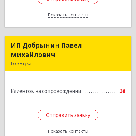
Показать контакты
Назад
ИП Добрынин Павел
ИП Добрынин Павел
Михайлович
Михайлович
Ессентуки
Подробнее
Клиентов на сопровождении
38
Отправить заявку
Отправить заявку
Показать контакты
Назад