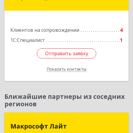
Минераловодский, Минеральные Воды г, 22
Партсъезда пр-кт, домовладение № 9, корпус 1
Подробнее
Клиентов на сопровождении
4
1С:Специалист
1
Отправить заявку
Отправить заявку
Показать контакты
Назад
Ближайшие партнеры из соседних
регионов
Макрософт Лайт
Макрософт Лайт