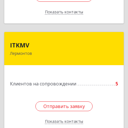
Показать контакты
Назад
ITKMV
ITKMV
Лермонтов
Подробнее
Клиентов на сопровождении
5
Отправить заявку
Отправить заявку
Показать контакты
Назад