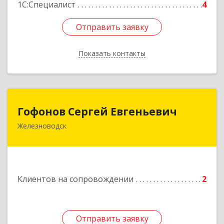
1С:Специалист
4
Отправить заявку
Отправить заявку
Показать контакты
Назад
Гофонов Сергей Евгеньевич
Гофонов Сергей Евгеньевич
Железноводск
Подробнее
Клиентов на сопровождении
2
Отправить заявку
Отправить заявку