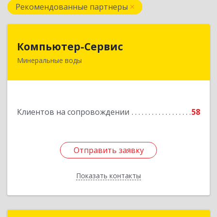
Рекомендованные партнеры
Компьютер-Сервис
Компьютер-Сервис
Минеральные воды
357202, Ставропольский край, Минеральные
Воды г, Гагарина ул, дом № 48
Подробнее
Клиентов на сопровождении
58
Отправить заявку
Отправить заявку
Показать контакты
Назад