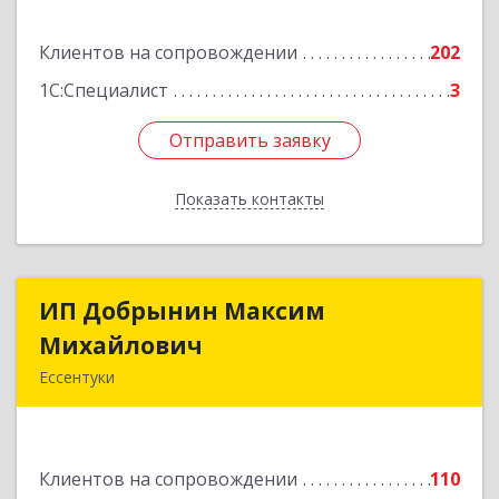
Подробнее
Клиентов на сопровождении
202
1С:Специалист
3
Отправить заявку
Отправить заявку
Показать контакты
Назад
ИП Добрынин Максим
ИП Добрынин Максим
Михайлович
Михайлович
Ессентуки
357601, Ставропольский край, Ессентуки,
Спасателей, дом № 5, кв.43
Клиентов на сопровождении
110
Подробнее