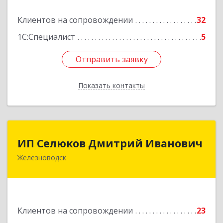
Подробнее
Клиентов на сопровождении
32
1С:Специалист
5
Отправить заявку
Отправить заявку
Показать контакты
Назад
ИП Селюков Дмитрий Иванович
ИП Селюков Дмитрий Иванович
Железноводск
357400, Ставропольский край, Железноводск г,
Энгельса ул, дом № 17, кв.17
Подробнее
Клиентов на сопровождении
23