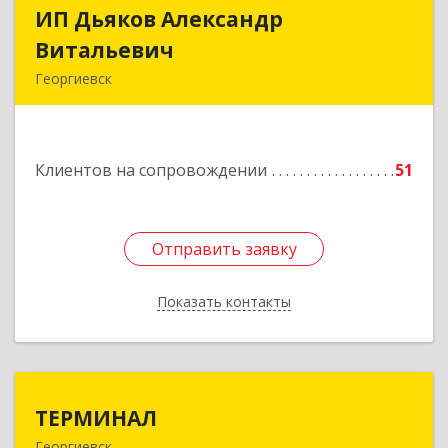
ИП Дьяков Александр
ИП Дьяков Александр
Витальевич
Витальевич
Георгиевск
Подробнее
Клиентов на сопровождении
51
Отправить заявку
Отправить заявку
Показать контакты
Назад
ТЕРМИНАЛ
ТЕРМИНАЛ
Георгиевск