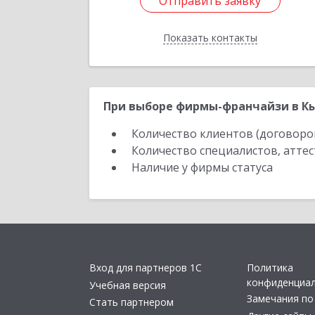
Отправить заявку
Отправить заявку
Показать контакты
Назад
При выборе фирмы-франчайзи в Кы
Количество клиентов (договоро
Количество специалистов, атте
Наличие у фирмы статуса
Вход для партнеров 1С
Политика
конфиденциа
Учебная версия
Замечания по
Стать партнером