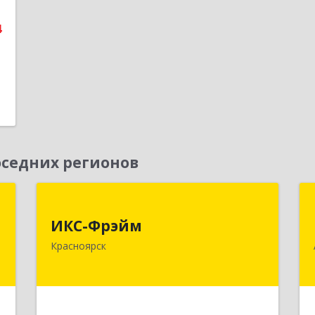
е
4
седних регионов
,
ИКС-Фрэйм
,
ИКС-Фрэйм
660077, Красноярский край,
с
Красноярск
Красноярск г, Батурина ул, дом № 32,
пом.4
,
ы
Подробнее