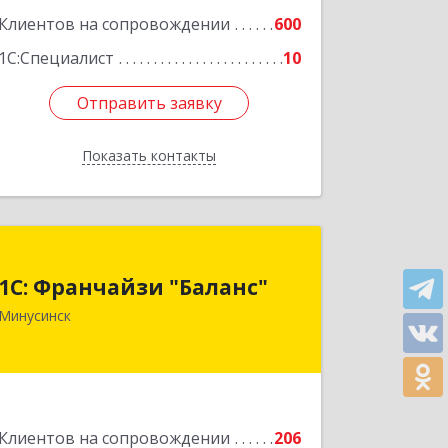
Клиентов на сопровождении
600
1С:Специалист
10
Отправить заявку
Отправить заявку
Показать контакты
Назад
1С: Франчайзи "Баланс"
1С: Франчайзи "Баланс"
662610, Красноярский край,
Минусинск
Минусинск г, Абаканская ул, дом №
43а, пом.14
Подробнее
Клиентов на сопровождении
206