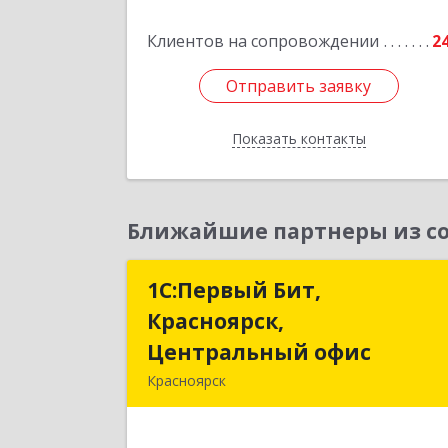
Подробне
Клиентов на сопровождении
2
Отправить заявку
Отправить заявку
Показать контакты
Назад
Ближайшие партнеры из со
1С:Первый Бит,
1С:Первый Бит
Красноярск,
Красноярск
Центральный офис
Центральный офи
Красноярск
660017, Красноярский край
Красноярск г, Диктатур