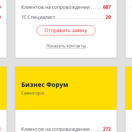
2
0
Клиентов на сопровождении
687
е
0
1С:Специалист
20
Отправить заявку
Отправить заявку
Показать контакты
Назад
с
Бизнес Форум
Бизнес Форум
,
655603, Хакасия Респ, Саяногорск г,
Саяногорск
,
Советский мкр, дом № 2, кв.262
0
Подробнее
е
3
Клиентов на сопровождении
272