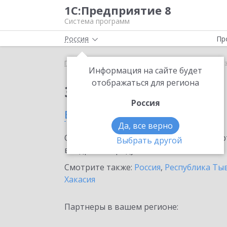
1С:Предприятие 8
Система программ
Россия
Пр
Главная
Сервисы ИТС
1С-ОФД
1С-ОФД в Кы
Информация на сайте будет
отображаться для региона
Заказать 1С-ОФД
Россия
в Кызыле
Да, все верно
Ознакомьтесь с информационными карт
Выбрать другой
внедрение продукта.
Смотрите также:
Россия
,
Республика Ты
Хакасия
Партнеры в вашем регионе: