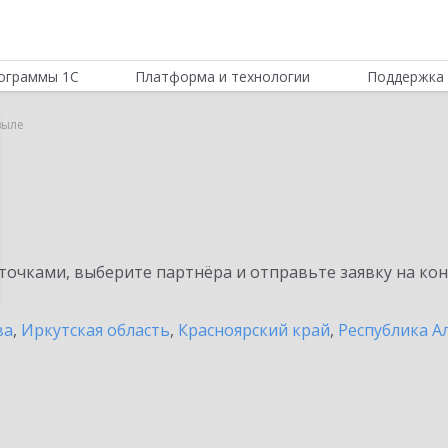
ограммы 1С
Платформа и технологии
Поддержка 
зыле
очками, выберите партнёра и отправьте заявку на ко
ва
,
Иркутская область
,
Красноярский край
,
Республика А