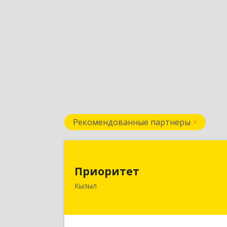
Рекомендованные партнеры
Приорите
Приоритет
667000, Тыва Респ, Кызыл г
Кызыл
Комсомольская ул, дом № 20, кв. 2
оф.