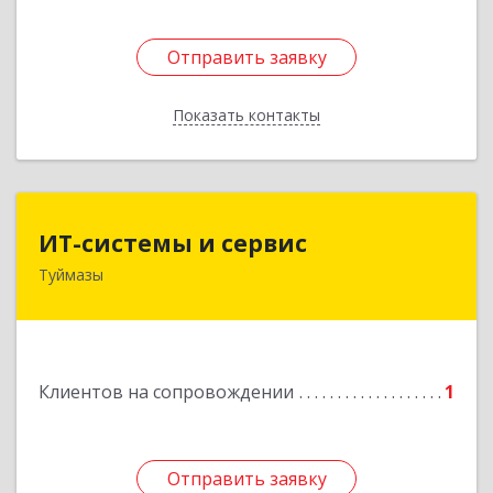
Отправить заявку
Отправить заявку
Показать контакты
Назад
ИТ-системы и сервис
ИТ-системы и сервис
Туймазы
452 750, 452750, Башкортостан Респ,
Туймазинский р-н, Туймазы г, Заводская ул,
дом № 11
Подробнее
Клиентов на сопровождении
1
Отправить заявку
Отправить заявку