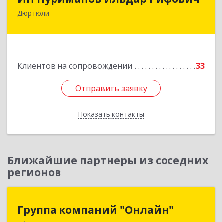
Дюртюли
452320, Башкортостан Респ, Дюртюли г,
Первомайская ул, 2а, кв.76
Подробнее
Клиентов на сопровождении
33
Отправить заявку
Отправить заявку
Показать контакты
Назад
Ближайшие партнеры из соседних
регионов
Группа компаний "Онлайн"
Группа компаний "Онлайн"