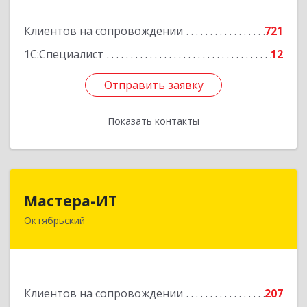
Подробнее
Клиентов на сопровождении
721
1С:Специалист
12
Отправить заявку
Отправить заявку
Показать контакты
Назад
Мастера-ИТ
Мастера-ИТ
Октябрьский
452607, Башкортостан Респ, Октябрьский г,
Комсомольская ул, дом № 20, оф."МИТ"
Подробнее
Клиентов на сопровождении
207