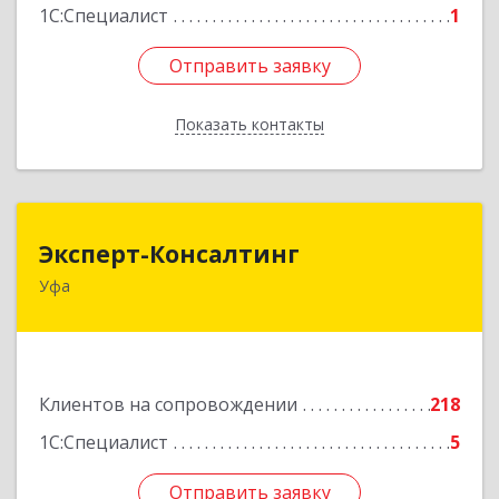
1С:Специалист
1
Отправить заявку
Отправить заявку
Показать контакты
Назад
Эксперт-Консалтинг
Эксперт-Консалтинг
Уфа
450059, Башкортостан Респ, Уфимский р-н, Уфа
г, Малая Гражданская ул, дом № 35А
Подробнее
Клиентов на сопровождении
218
1С:Специалист
5
Отправить заявку
Отправить заявку