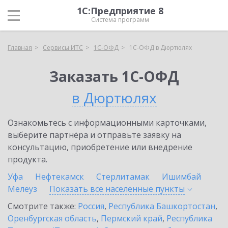
1С:Предприятие 8
Система программ
Главная
Сервисы ИТС
1С-ОФД
1С-ОФД в Дюртюлях
Заказать 1С-ОФД
в Дюртюлях
Ознакомьтесь с информационными карточками,
выберите партнёра и отправьте заявку на
консультацию, приобретение или внедрение
продукта.
Уфа
Нефтекамск
Стерлитамак
Ишимбай
Мелеуз
Показать все населенные
пункты
Смотрите также:
Россия
,
Республика Башкортостан
,
Оренбургская область
,
Пермский край
,
Республика