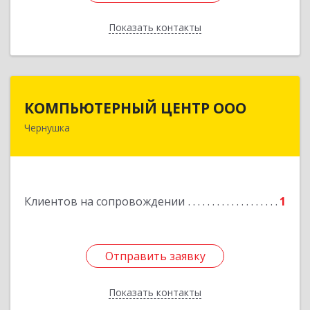
Показать контакты
Назад
КОМПЬЮТЕРНЫЙ ЦЕНТР ООО
КОМПЬЮТЕРНЫЙ ЦЕНТР ООО
Чернушка
617830, Пермский край г. Чернушка, ул.
Коммунистическая, д. 9
Подробнее
Клиентов на сопровождении
1
Отправить заявку
Отправить заявку
Показать контакты
Назад