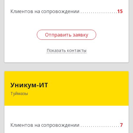
Подробнее
Клиентов на сопровождении
15
Отправить заявку
Отправить заявку
Показать контакты
Назад
Уникум-ИТ
Уникум-ИТ
Туймазы
452757, Башкортостан Респ, Туймазинский р-н,
Туймазы г, Заводской пер, дом № 2, корпус Б
Подробнее
Клиентов на сопровождении
7