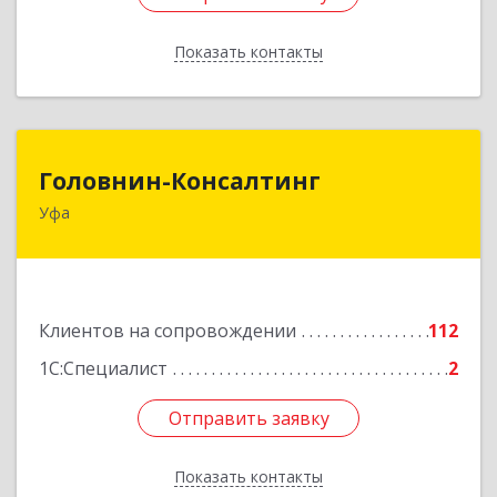
Показать контакты
Назад
Головнин-Консалтинг
Головнин-Консалтинг
Уфа
450006, Башкортостан Респ, Уфа г, Ленина ул,
дом № 148, оф.204
Подробнее
Клиентов на сопровождении
112
1С:Специалист
2
Отправить заявку
Отправить заявку
Показать контакты
Назад