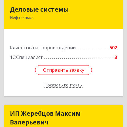
Деловые системы
Деловые системы
Нефтекамск
452689, Башкортостан Респ, Нефтекамск г,
Ленина ул, дом № 47В, пом.3
Подробнее
Клиентов на сопровождении
502
1С:Специалист
3
Отправить заявку
Отправить заявку
Показать контакты
Назад
ИП Жеребцов Максим
ИП Жеребцов Максим
Валерьевич
Валерьевич