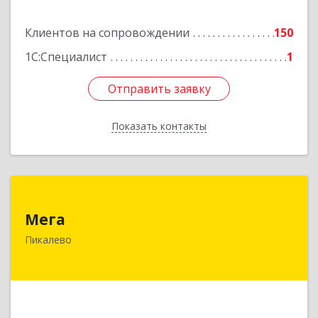
Клиентов на сопровождении
150
Подробнее
1С:Специалист
1
Отправить заявку
Отправить заявку
Показать контакты
Назад
Мега
Мега
187600, Ленинградская обл, Пикалево г,
Пикалево
Заводская ул, дом № 10
Подробнее