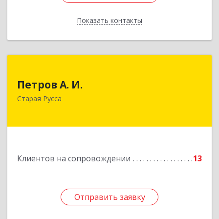
Показать контакты
Назад
Петров А. И.
Петров А. И.
Старая Русса, пер.Волотовский, д.23
Старая Русса
Подробнее
Клиентов на сопровождении
13
Отправить заявку
Отправить заявку