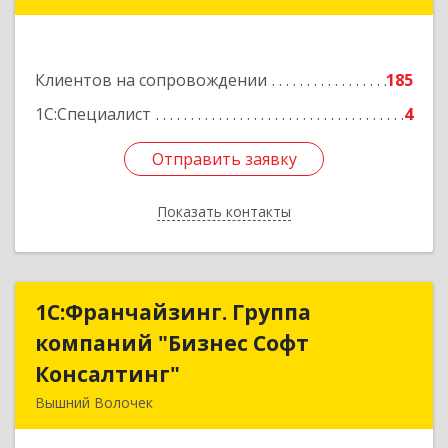
Подробнее
Клиентов на сопровождении
185
1С:Специалист
4
Отправить заявку
Отправить заявку
Показать контакты
Назад
1С:Франчайзинг. Группа
1С:Франчайзинг. Группа
компаний "Бизнес Софт
компаний "Бизнес Софт
Консалтинг"
Консалтинг"
Вышний Волочек
171157, Тверская обл, Вышний Волочек г,
Карла Либкнехта ул, дом № 24, кв.3