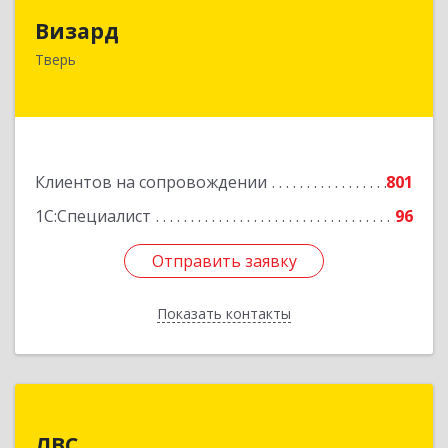
Визард
Визард
170006, Тверская обл, Тверь г, Учительская ул,
Тверь
дом № 59, оф.110
Подробнее
Клиентов на сопровождении
801
1С:Специалист
96
Отправить заявку
Отправить заявку
Показать контакты
Назад
ЛВС
ЛВС