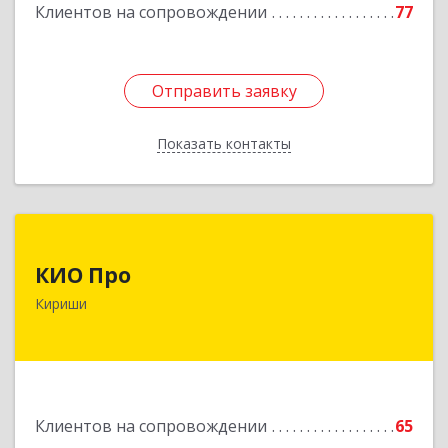
Клиентов на сопровождении
77
Отправить заявку
Отправить заявку
Показать контакты
Назад
КИО Про
КИО Про
187110, Ленинградская обл, м.р-н Киришский,
Кириши
г.п. Киришское, Кириши г, Ленина пр-кт, дом №
17, пом.5
Подробнее
Клиентов на сопровождении
65