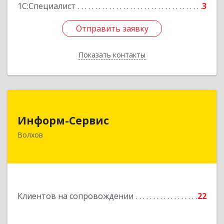
1С:Специалист
3
Отправить заявку
Отправить заявку
Показать контакты
Назад
Информ-Сервис
Информ-Сервис
187400, Ленинградская обл, Волхов г,
Волхов
Волховский пр-кт, дом № 7
Подробнее
Клиентов на сопровождении
22