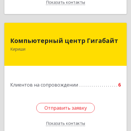
Показать контакты
Назад
Компьютерный центр Гигабайт
Компьютерный центр Гигабайт
187110, Ленинградская обл, Кириши г,
Кириши
Нефтехимиков ул, дом № 31
Подробнее
Клиентов на сопровождении
6
Отправить заявку
Отправить заявку
Показать контакты
Назад