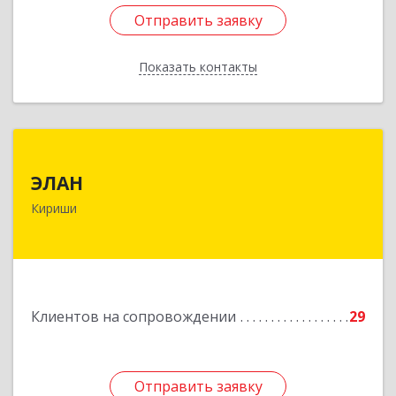
Отправить заявку
Отправить заявку
Показать контакты
Назад
ЭЛАН
ЭЛАН
187110, Ленинградская обл, Кириши г, Ленина
Кириши
пр-кт, дом № 45, оф.4-9
Подробнее
Клиентов на сопровождении
29
Отправить заявку
Отправить заявку