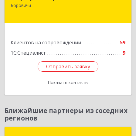
174411, Новгородская обл, Боровичский р-н,
Боровичи
Боровичи г, Международная ул, дом № 6
Подробнее
Клиентов на сопровождении
59
1С:Специалист
9
Отправить заявку
Отправить заявку
Показать контакты
Назад
Ближайшие партнеры из соседних
регионов