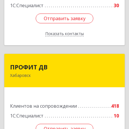
1С:Специалист
30
Отправить заявку
Отправить заявку
Показать контакты
Назад
ПРОФИТ ДВ
ПРОФИТ ДВ
Хабаровск
680000, Хабаровский край, Хабаровск г,
Муравьева-Амурского ул, дом № 25, пом.I
Подробнее
Клиентов на сопровождении
418
1С:Специалист
10
Отправить заявку
Отправить заявку