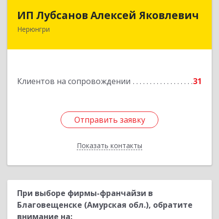
ИП Лубсанов Алексей Яковлевич
ИП Лубсанов Алексей Яковлевич
Нерюнгри
675002, Амурская область, г. Благовещенск, ул.
Краснофлотская ,77/1, кв.38
Подробнее
Клиентов на сопровождении
31
Отправить заявку
Отправить заявку
Показать контакты
Назад
При выборе фирмы-франчайзи в
Благовещенске (Амурская обл.), обратите
внимание на: