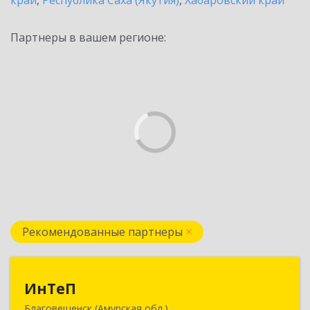
край
,
Республика Саха (Якутия)
,
Хабаровский край
Партнеры в вашем регионе:
Рекомендованные партнеры
ИнТеП
ИнТеП
Благовещенск (Амурская обл.)