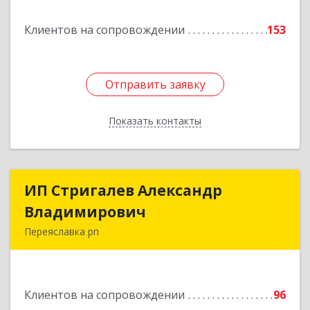
Подробнее
Клиентов на сопровождении
153
Отправить заявку
Отправить заявку
Показать контакты
Назад
ИП Стригалев Александр
ИП Стригалев Александр
Владимирович
Владимирович
Переяславка рп
682910, Хабаровский край, Имени Лазо р-н,
Переяславка рп, Ленина ул, дом № 30, оф.1
Клиентов на сопровождении
96
Подробнее