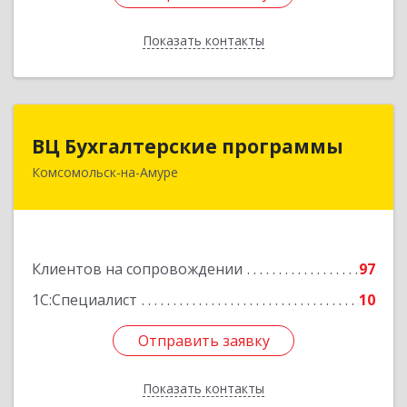
Показать контакты
Назад
ВЦ Бухгалтерские программы
ВЦ Бухгалтерские программы
Комсомольск-на-Амуре
681000, Хабаровский край, Комсомольск-на-
Амуре г, Сидоренко ул, дом № 1А
Подробнее
Клиентов на сопровождении
97
1С:Специалист
10
Отправить заявку
Отправить заявку
Показать контакты
Назад