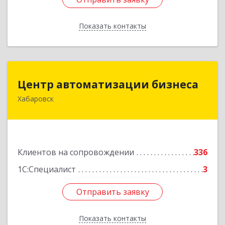
Показать контакты
Назад
Центр автоматизации бизнеса
Центр автоматизации бизнеса
Хабаровск
680030, Хабаровский край, Хабаровск г, Ленина
ул, дом № 4, оф.802
Подробнее
Клиентов на сопровождении
336
1С:Специалист
3
Отправить заявку
Отправить заявку
Показать контакты
Назад