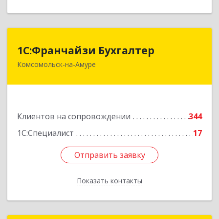
1С:Франчайзи Бухгалтер
1С:Франчайзи Бухгалтер
Комсомольск-на-Амуре
681000, Хабаровский край, Комсомольск-на-
Амуре г, Красногвардейская ул, дом № 14,
оф.202
Подробнее
Клиентов на сопровождении
344
1С:Специалист
17
Отправить заявку
Отправить заявку
Показать контакты
Назад