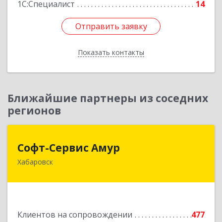
1С:Специалист
14
Отправить заявку
Отправить заявку
Показать контакты
Назад
Ближайшие партнеры из соседних
регионов
Софт-Сервис Амур
Софт-Сервис Амур
Хабаровск
680000, Хабаровский край, Хабаровск г,
Муравьева-Амурского ул., дом № 4, оф.19
Подробнее
Клиентов на сопровождении
477