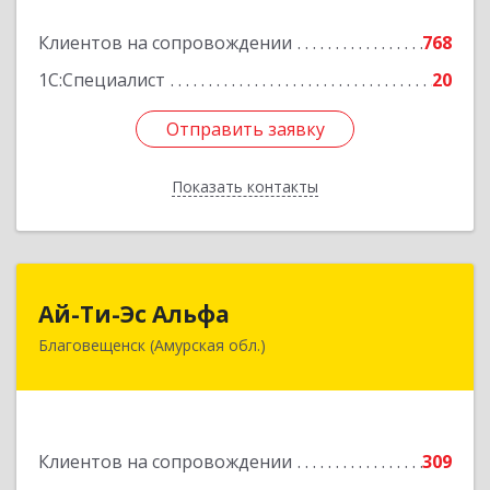
Подробнее
Клиентов на сопровождении
768
1С:Специалист
20
Отправить заявку
Отправить заявку
Показать контакты
Назад
Ай-Ти-Эс Альфа
Ай-Ти-Эс Альфа
Благовещенск (Амурская обл.)
675000, Амурская обл, Благовещенск г, Зейская
ул, дом № 134, оф.515
Подробнее
Клиентов на сопровождении
309