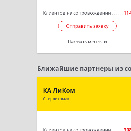
Подробне
Клиентов на сопровождении
11
Отправить заявку
Отправить заявку
Показать контакты
Назад
Ближайшие партнеры из со
КА ЛиКо
КА ЛиКом
Стерлитамак
453115, Башкортостан Респ, г.о. горо
Стерлитамак, Стерлитамак г
Республиканская ул, дом № 9
Подробне
Клиентов на сопровождении
30