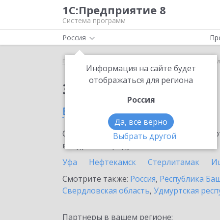
1С:Предприятие 8
Система программ
Россия
Пр
Главная
Сервисы ИТС
1С-ОФД
1С-ОФД в Бе
Информация на сайте будет
отображаться для региона
Заказать 1С-ОФД
Россия
в Белебее
Да, все верно
Ознакомьтесь с информационными карт
Выбрать другой
внедрение продукта.
Уфа
Нефтекамск
Стерлитамак
И
Смотрите также:
Россия
,
Республика Ба
Свердловская область
,
Удмуртская респ
Партнеры в вашем регионе: