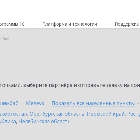
ограммы 1С
Платформа и технологии
Поддержка 
лебее
очками, выберите партнёра и отправьте заявку на ко
шимбай
Мелеуз
Показать все населенные
пункты
шкортостан
,
Оренбургская область
,
Пермский край
,
Респ
ублика
,
Челябинская область