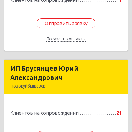
Клиентов на сопровождении
11
Отправить заявку
Отправить заявку
Показать контакты
Назад
ИП Брусянцев Юрий
ИП Брусянцев Юрий
Александрович
Александрович
Новокуйбышевск
446200, Самарская обл, Новокуйбышевск г,
Гагарина 11
Клиентов на сопровождении
21
Подробнее