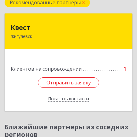
Рекомендованные партнеры
Квест
Квест
Жигулевск
445350, Самарская обл., Жигулевск, ул.Пушкина,
21, офис 4
Подробнее
Клиентов на сопровождении
1
Отправить заявку
Отправить заявку
Показать контакты
Назад
Ближайшие партнеры из соседних
регионов