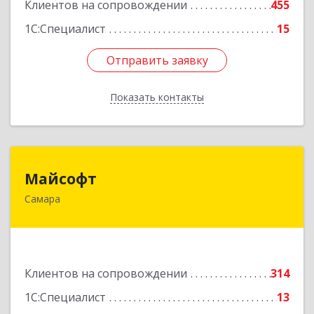
Клиентов на сопровождении
455
Подробнее
1С:Специалист
15
Отправить заявку
Отправить заявку
Показать контакты
Назад
Майсофт
Майсофт
Самара
443076, Самарская обл, Самара г, Партизанская
ул, дом № 177А, ком.1,2,3,4,5
Подробнее
Клиентов на сопровождении
314
1С:Специалист
13