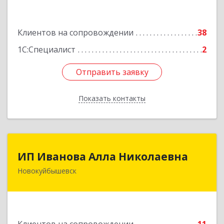
Подробнее
Клиентов на сопровождении
38
1С:Специалист
2
Отправить заявку
Отправить заявку
Показать контакты
Назад
ИП Иванова Алла Николаевна
ИП Иванова Алла Николаевна
Новокуйбышевск
446 201, Самарская обл.,
г.Новокуйбышевск,ул.Ворошилова,д.30,кв.70
Подробнее