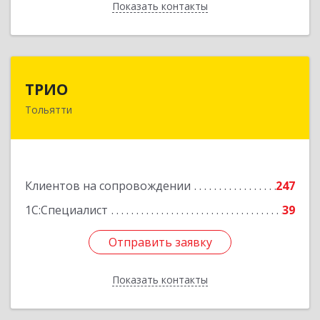
Показать контакты
Назад
ТРИО
ТРИО
Тольятти
445004, Самарская обл, Тольятти г,
Автозаводское ш, дом № 21, оф.200
Подробнее
Клиентов на сопровождении
247
1С:Специалист
39
Отправить заявку
Отправить заявку
Показать контакты
Назад