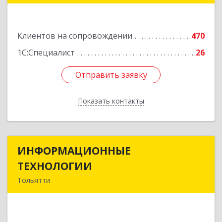
Подробнее
Клиентов на сопровождении
470
1С:Специалист
26
Отправить заявку
Отправить заявку
Показать контакты
Назад
ИНФОРМАЦИОННЫЕ
ИНФОРМАЦИОННЫЕ
ТЕХНОЛОГИИ
ТЕХНОЛОГИИ
Тольятти
445043, Самарская обл, Тольятти г, Южное ш,
дом № 161, корпус 2.1, оф.309А