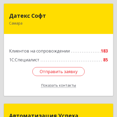
Датекс Софт
Датекс Софт
Самара
443070, Самарская обл, Самара г, Партизанская
ул, дом № 86, оф.723
Подробнее
Клиентов на сопровождении
183
1С:Специалист
85
Отправить заявку
Отправить заявку
Показать контакты
Назад
Автоматизация Успеха
Автоматизация Успеха