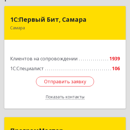
1С:Первый Бит, Самара
1С:Первый Бит, Самара
Самара
443013, Самарская обл, Самара г, Дачная ул,
дом № 24, пом.2/25
Подробнее
Клиентов на сопровождении
1939
1С:Специалист
106
Отправить заявку
Отправить заявку
Показать контакты
Назад
ПрограмМастер