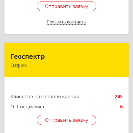
Отправить заявку
Отправить заявку
Показать контакты
Назад
Геоспектр
Геоспектр
Сызрань
446001, Самарская обл, Сызрань г, Кирова ул,
дом № 46
Подробнее
Клиентов на сопровождении
245
1С:Специалист
6
Отправить заявку
Отправить заявку