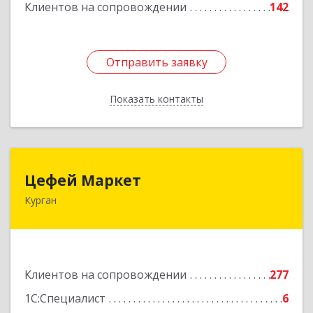
Клиентов на сопровождении
142
Отправить заявку
Отправить заявку
Показать контакты
Назад
Цефей Маркет
Цефей Маркет
Курган
640002, Курганская обл, Курган г, М.Горького
ул, дом № 35/1
Подробнее
Клиентов на сопровождении
277
1С:Специалист
6