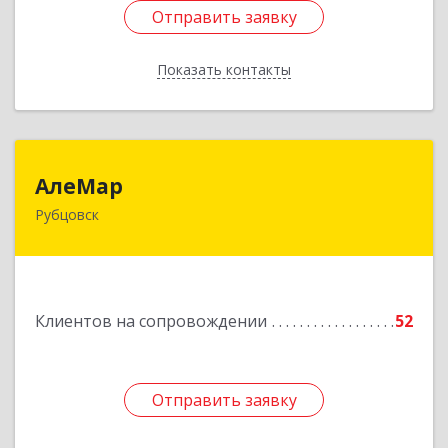
Отправить заявку
Отправить заявку
Показать контакты
Назад
АлеМар
АлеМар
Рубцовск
658210, Алтайский край, Рубцовск г,
Комсомольская ул, дом № 80
Подробнее
Клиентов на сопровождении
52
Отправить заявку
Отправить заявку