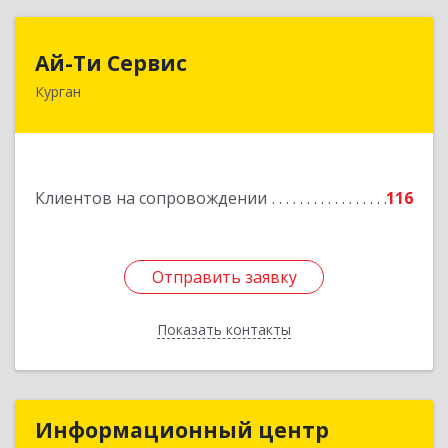
Ай-Ти Сервис
Ай-Ти Сервис
Курган
640032, Курганская обл, г.о. Город Курган,
Курган г, Бажова ул, дом № 49, оф.304
Подробнее
Клиентов на сопровождении
116
Отправить заявку
Отправить заявку
Показать контакты
Назад
Информационный центр
Информационный центр