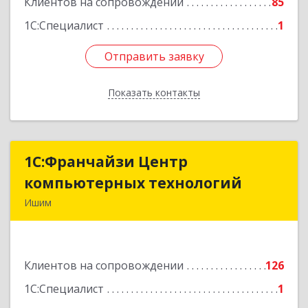
Клиентов на сопровождении
85
1С:Специалист
1
Отправить заявку
Отправить заявку
Показать контакты
Назад
1С:Франчайзи Центр
1С:Франчайзи Центр
компьютерных технологий
компьютерных технологий
Ишим
627750, Тюменская обл, Ишим г, 30 лет ВЛКСМ
ул, дом № 28/2
Клиентов на сопровождении
126
Подробнее
1С:Специалист
1