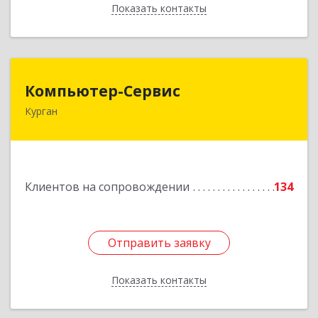
Показать контакты
Назад
Компьютер-Сервис
Компьютер-Сервис
Курган
640022, Курганская обл, Курган г, Василия
Блюхера ул, дом № 30, пом.1
Подробнее
Клиентов на сопровождении
134
Отправить заявку
Отправить заявку
Показать контакты
Назад