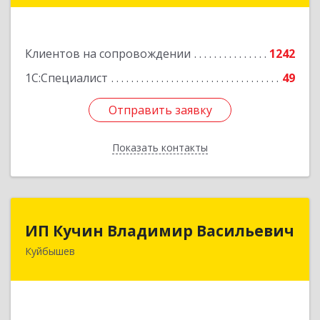
Подробнее
Клиентов на сопровождении
1242
1С:Специалист
49
Отправить заявку
Отправить заявку
Показать контакты
Назад
ИП Кучин Владимир Васильевич
ИП Кучин Владимир Васильевич
Куйбышев
632387, Новосибирская обл, Куйбышев г,
Тургенева ул, дом № 4
Подробнее