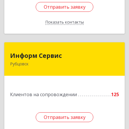
Отправить заявку
Отправить заявку
Показать контакты
Назад
Информ Сервис
Информ Сервис
Рубцовск
658204, Алтайский край, Рубцовск г, Алтайская
ул, дом № 7
Подробнее
Клиентов на сопровождении
125
Отправить заявку
Отправить заявку