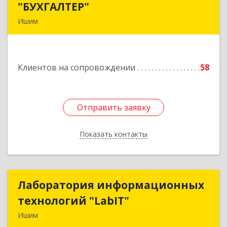
"БУХГАЛТЕР"
"БУХГАЛТЕР"
Ишим
627750, Тюменская обл, Ишим г, Советская ул,
дом № 16
Клиентов на сопровождении
58
Подробнее
Отправить заявку
Отправить заявку
Показать контакты
Назад
Лаборатория информационных
Лаборатория информационных
технологий "LabIT"
технологий "LabIT"
Ишим
627753, Тюменская обл, Ишимский р-н, Ишим г,