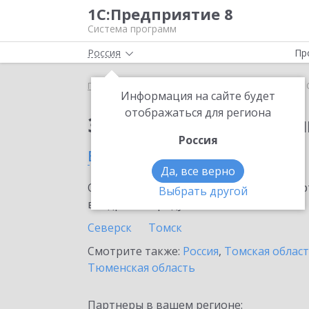
1С:Предприятие 8
Система программ
Россия
Пр
Главная
Сервисы ИТС
1С:Облачный архив
1
Информация на сайте будет
отображаться для региона
Заказать 1С:Облачны
Россия
в Стрежевом
Да, все верно
Ознакомьтесь с информационными карт
Выбрать другой
внедрение продукта.
Северск
Томск
Смотрите также:
Россия
,
Томская облас
Тюменская область
Партнеры в вашем регионе: