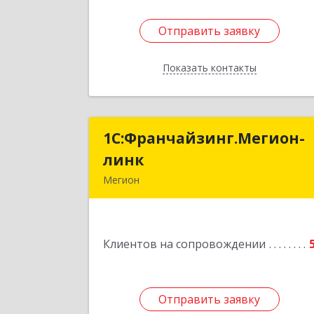
Отправить заявку
Отправить заявку
Показать контакты
Назад
1С:Франчайзинг.Мегион-
1С:Франчайзинг.Мегион
линк
лин
Мегион
Подробне
Клиентов на сопровождении
Отправить заявку
Отправить заявку