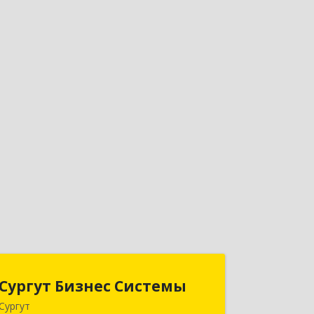
Сургут Бизнес Системы
Сургут Бизнес Системы
Сургут
628406, Ханты-Мансийский