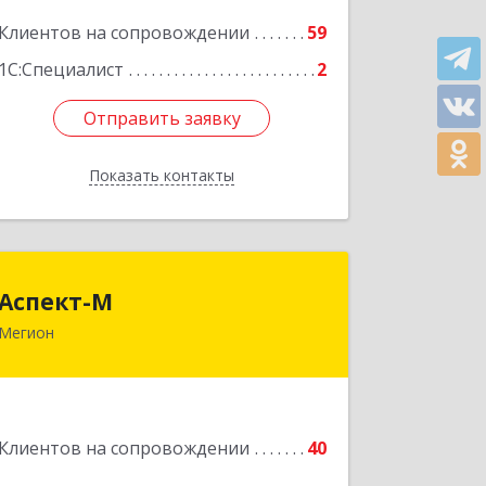
Клиентов на сопровождении
59
Подробнее
1С:Специалист
2
Отправить заявку
Отправить заявку
Показать контакты
Назад
Аспект-М
Аспект-М
Мегион
628681, Ханты-Мансийский
Автономный округ - Югра АО, Мегион
г, Строителей ул, дом № 2/3
Подробнее
Клиентов на сопровождении
40