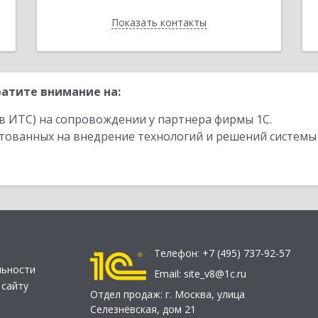
Показать контакты
Назад
атите внимание на:
в ИТС) на сопровождении у партнера фирмы 1С.
стованных на внедрение технологий и решений системы
Телефон:
+7 (495) 737-92-57
льности
Email:
site_v8@1c.ru
 сайту
Отдел продаж:
г. Москва
,
улица
Селезнёвская, дом 21