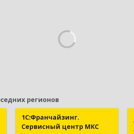
седних регионов
я
1С:Франчайзинг.
1С:Франчайзинг.
м
Сервисный центр МКС
Сервисный центр МКС