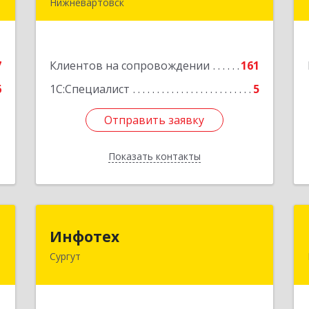
Нижневартовск
й
628615, Ханты-Мансийский
т
Автономный округ - Югра АО,
2
Нижневартовск г, Северная ул, дом №
7
Клиентов на сопровождении
54А, стр.1, оф.112, 202
161
е
6
1С:Специалист
5
Подробнее
Отправить заявку
Отправить заявку
Показать контакты
Назад
й
Инфотех
Инфотех
"
Сургут
628400, Ханты-Мансийский
Автономный округ - Югра АО, Сургут
,
г, Быстринская ул, дом № 8
3