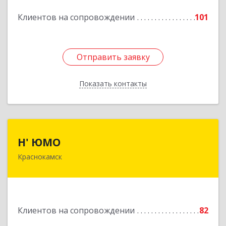
Подробнее
Клиентов на сопровождении
101
Отправить заявку
Отправить заявку
Показать контакты
Назад
Н' ЮМО
Н' ЮМО
Краснокамск
617060, Пермский край, Краснокамский р-н,
Краснокамск г, Большевистская ул, дом № 38,
оф.3
Подробнее
Клиентов на сопровождении
82