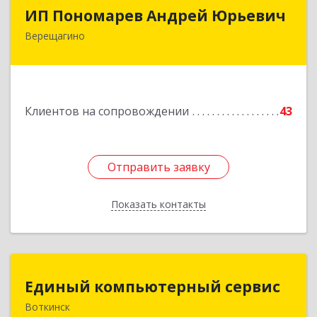
ИП Пономарев Андрей Юрьевич
ИП Пономарев Андрей Юрьевич
Верещагино
617120, Пермский край, Верещагинский р-н,
Верещагино г, Октябрьская ул, дом № 68, оф.1
Подробнее
Клиентов на сопровождении
43
Отправить заявку
Отправить заявку
Показать контакты
Назад
Единый компьютерный сервис
Единый компьютерный сервис
Воткинск