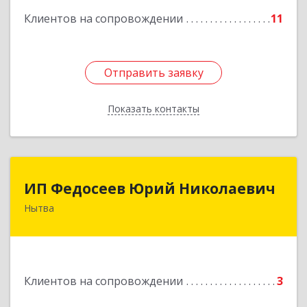
Клиентов на сопровождении
11
Отправить заявку
Отправить заявку
Показать контакты
Назад
ИП Федосеев Юрий Николаевич
ИП Федосеев Юрий Николаевич
Нытва
617000, Пермский край, Нытвенский р-н,
Нытва г, Ленина пр-кт, дом № 36 8
Подробнее
Клиентов на сопровождении
3