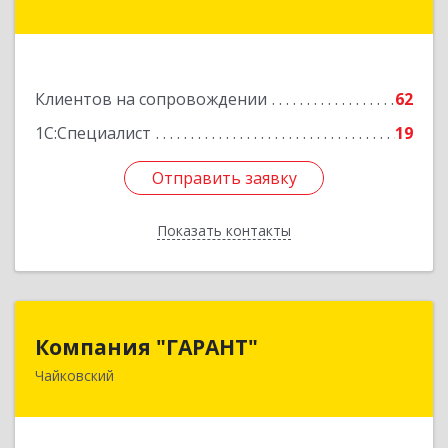
ул, дом № 20
Подробнее
Клиентов на сопровождении
62
1С:Специалист
19
Отправить заявку
Отправить заявку
Показать контакты
Назад
Компания "ГАРАНТ"
Компания "ГАРАНТ"
Чайковский
617760, Пермский край, Чайковский г, Карла
Маркса ул, дом № 31, оф.3