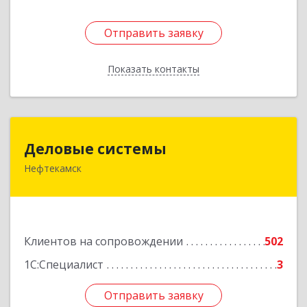
Отправить заявку
Отправить заявку
Показать контакты
Назад
Деловые системы
Деловые системы
Нефтекамск
452689, Башкортостан Респ, Нефтекамск г,
Ленина ул, дом № 47В, пом.3
Подробнее
Клиентов на сопровождении
502
1С:Специалист
3
Отправить заявку
Отправить заявку