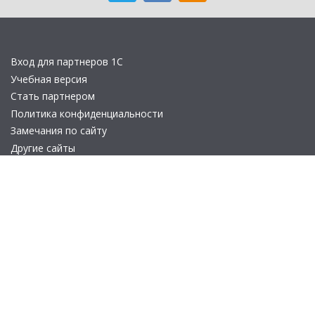
Вход для партнеров 1С
Учебная версия
Стать партнером
Политика конфиденциальности
Замечания по сайту
Другие сайты
Телефон:
+7 (495) 737-92-57
Email:
site_v8@1c.ru
Отдел продаж:
г. Москва
,
улица Селезнёвская, дом 21
© 2026 АО «Группа 1С» (правопреемник «1С»). Все права на сайт
защищены