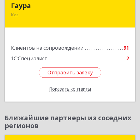
Гаура
Гаура
Кез
427580, Удмуртская Респ, Кезский р-н, Кез п,
Кооперативная ул, дом № 12
Подробнее
Клиентов на сопровождении
91
1С:Специалист
2
Отправить заявку
Отправить заявку
Показать контакты
Назад
Ближайшие партнеры из соседних
регионов