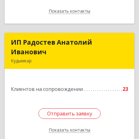
Показать контакты
Назад
ИП Радостев Анатолий
ИП Радостев Анатолий
Иванович
Иванович
Кудымкар
619000, Пермский край, Кудымкар г, Герцена
ул, дом № 52
Клиентов на сопровождении
23
Подробнее
Отправить заявку
Отправить заявку
Показать контакты
Назад