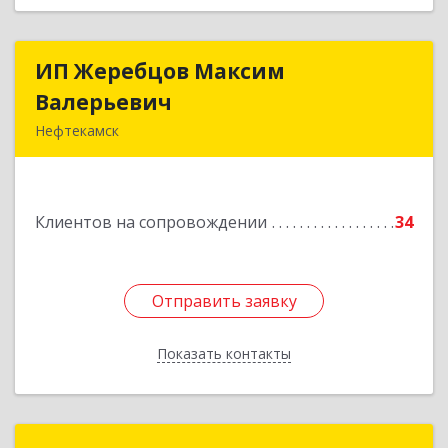
ИП Жеребцов Максим
ИП Жеребцов Максим
Валерьевич
Валерьевич
Нефтекамск
452680, Башкортостан Респ, Нефтекамск г,
Зодчих ул, строение № 20 "В"
Клиентов на сопровождении
34
Подробнее
Отправить заявку
Отправить заявку
Показать контакты
Назад