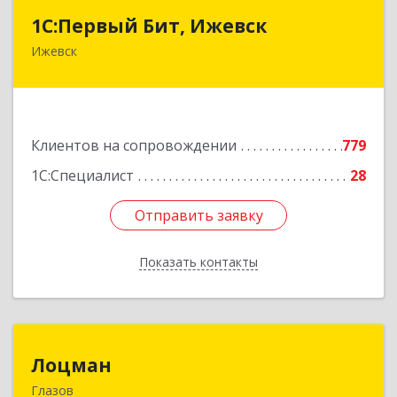
1С:Первый Бит, Ижевск
1С:Первый Бит, Ижевск
Ижевск
426008, Удмуртская Респ, Ижевск г,
Коммунаров ул, дом № 234
Подробнее
Клиентов на сопровождении
779
1С:Специалист
28
Отправить заявку
Отправить заявку
Показать контакты
Назад
Лоцман
Лоцман
Глазов
427620, Удмуртская Респ, Глазов г, Сибирская