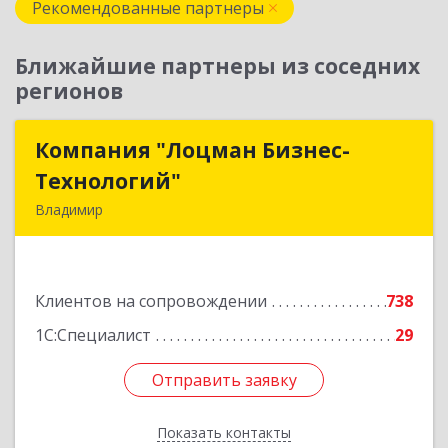
Рекомендованные партнеры
Ближайшие партнеры из соседних
регионов
Компания "Лоцман Бизнес-
Компания "Лоцман Бизнес-
Технологий"
Технологий"
Владимир
600015, Владимирская обл, Владимир г,
Чайковского ул, дом № 40А, оф.21
Клиентов на сопровождении
738
Подробнее
1С:Специалист
29
Отправить заявку
Отправить заявку
Показать контакты
Назад