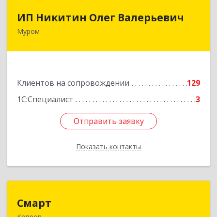
ИП Никитин Олег Валерьевич
ИП Никитин Олег Валерьевич
Муром
602267, Владимирская обл, Муром г,
Коммунистическая ул., дом № 36
Подробнее
Клиентов на сопровождении
129
1С:Специалист
3
Отправить заявку
Отправить заявку
Показать контакты
Назад
Смарт
Смарт
Ковров