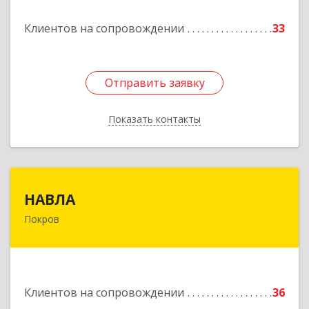
Клиентов на сопровождении
33
Подробнее
Отправить заявку
Отправить заявку
Показать контакты
Назад
НАВЛА
НАВЛА
Покров
601120, Владимирская обл, Петушинский р-н,
Покров г, Ленина ул, дом № 98, пом.6
Подробнее
Клиентов на сопровождении
36