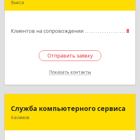
Выкса
607060, Нижегородская обл, , Выкса г, Красная
пл., 16/61
Клиентов на сопровождении
8
Подробнее
Отправить заявку
Отправить заявку
Показать контакты
Назад
Служба компьютерного сервиса
Служба компьютерного сервиса
Касимов
391300, Рязанская обл., г.Касимов, ул.Советская
136