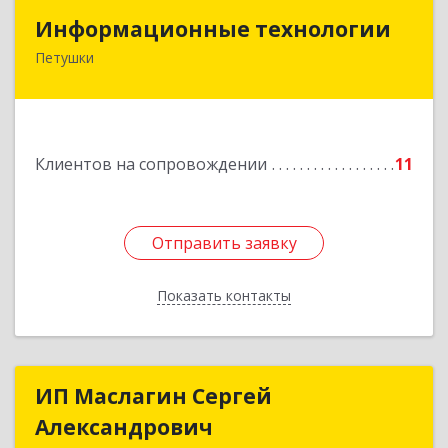
Информационные технологии
Информационные технологии
Петушки
601144, Владимирская обл, Петушки г,
Маяковского ул, дом № 19
Подробнее
Клиентов на сопровождении
11
Отправить заявку
Отправить заявку
Показать контакты
Назад
ИП Маслагин Сергей
ИП Маслагин Сергей
Александрович
Александрович