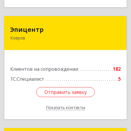
Эпицентр
Эпицентр
Ковров
601900, Владимирская обл, Ковров г, Барсукова
ул, дом № 17
Подробнее
Клиентов на сопровождении
182
1С:Специалист
5
Отправить заявку
Отправить заявку
Показать контакты
Назад