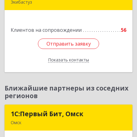
Экибастуз
КАЗАХСТАН, 141200, Павлодарская обл.,
Экибастуз г., Горняков, дом № 14, к.85
Клиентов на сопровождении
56
Подробнее
Отправить заявку
Отправить заявку
Показать контакты
Назад
Ближайшие партнеры из соседних
регионов
1С:Первый Бит, Омск
1С:Первый Бит, Омск
Омск
644099, Омская обл, Омск г, Гагарина ул, дом №
14, оф.208