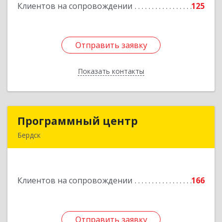
Клиентов на сопровождении
125
Подробнее
Отправить заявку
Отправить заявку
Показать контакты
Назад
Программный центр
Программный центр
Бердск
633004, Новосибирская обл, Бердск г,
Химзаводская ул, дом № 9/4
Клиентов на сопровождении
166
Подробнее
Отправить заявку
Отправить заявку