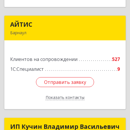
АЙТИС
АЙТИС
Барнаул
656067, Алтайский край, Барнаул г, Взлетная ул,
дом № 65
Клиентов на сопровождении
527
Подробнее
1С:Специалист
9
Отправить заявку
Отправить заявку
Показать контакты
Назад
ИП Кучин Владимир Васильевич
ИП Кучин Владимир Васильевич