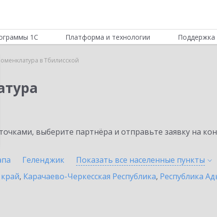
ограммы 1С
Платформа и технологии
Поддержка 
Номенклатура в Тбилисской
атура
очками, выберите партнёра и отправьте заявку на ко
апа
Геленджик
Показать все населенные
пункты
 край
,
Карачаево-Черкесская Республика
,
Республика Ад