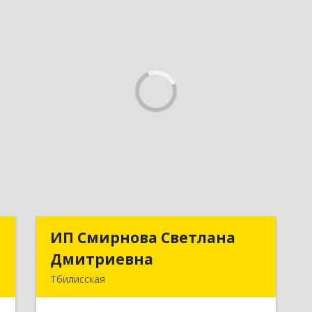
р
ИП Смирнова Светлана
ИП Смирнова Светлана
ч
Дмитриевна
Дмитриевна
Тбилисская
,
352350, Краснодарский край,
,
Тбилисский р-н, Северин х, Энгельса