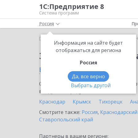
1С:Предприятие 8
Система программ
Россия
Пр
Главная
Сервисы ИТС
1С:Номенклатура
1С:
Информация на сайте будет
отображаться для региона
Заказать 1С:Номенкл
Россия
в Тбилисской
Да, все верно
Ознакомьтесь с информационными карт
Выбрать другой
внедрение продукта.
Краснодар
Крымск
Тихорецк
Ан
Смотрите также:
Россия
,
Краснодарский
Ставропольский край
Партнеры в вашем регионе: