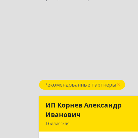
Рекомендованные партнеры
ИП Корнев Александр
ИП Корнев Александ
Иванович
Иванови
Тбилисская
352360, Краснодарский край
Тбилисский р-н, Тбилисская ст-ца