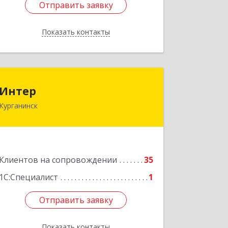
Отправить заявку
Отправить заявку
Показать контакты
Назад
Интер
Интер
Курганинск
352430, Краснодарский край,
Курганинск г, Матросова ул, дом №
151
Подробнее
Клиентов на сопровождении
35
1С:Специалист
1
Отправить заявку
Отправить заявку
Показать контакты
Назад