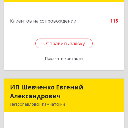
"С"
Подробнее
Клиентов на сопровождении
115
Отправить заявку
Отправить заявку
Показать контакты
Назад
ИП Шевченко Евгений
ИП Шевченко Евгений
Александрович
Александрович
Петропавловск-Камчатский
683010, Камчатский край, Петропавловск-
Камчатский г, Капитана Драбкина ул, дом № 14,
кв.3