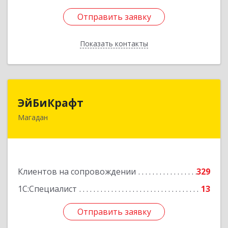
Отправить заявку
Отправить заявку
Показать контакты
Назад
ЭйБиКрафт
ЭйБиКрафт
Магадан
685000, Магаданская обл, Магадан г, Полярная
ул, дом № 21А
Подробнее
Клиентов на сопровождении
329
1С:Специалист
13
Отправить заявку
Отправить заявку