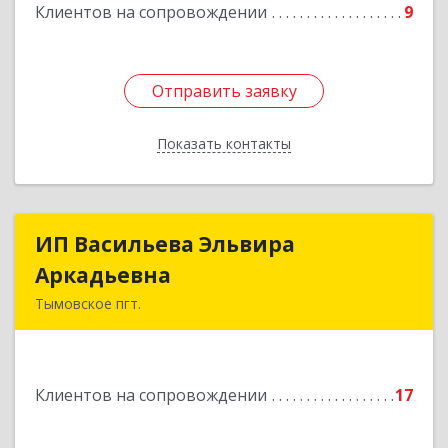
Клиентов на сопровождении
9
Отправить заявку
Отправить заявку
Показать контакты
Назад
ИП Васильева Эльвира
ИП Васильева Эльвира
Аркадьевна
Аркадьевна
Тымовское пгт.
694400, Сахалинская обл, Тымовский р-н,
Тымовское пгт, Красноармейская ул, дом № 34,
кв.9
Клиентов на сопровождении
17
Подробнее