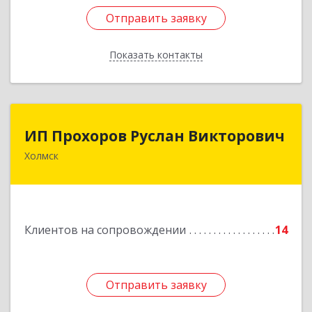
Отправить заявку
Отправить заявку
Показать контакты
Назад
ИП Прохоров Руслан Викторович
ИП Прохоров Руслан Викторович
Холмск
694620, Сахалинская обл, Холмский р-н, Холмск
г, Александра Матросова ул, дом № 6Б, кв.32
Подробнее
Клиентов на сопровождении
14
Отправить заявку
Отправить заявку