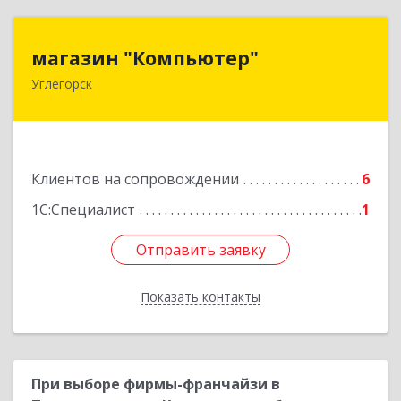
магазин "Компьютер"
магазин "Компьютер"
Углегорск
694920, Сахалинская обл, Углегорский р-н,
Углегорск г, Победы ул, дом № 169, оф.4
Подробнее
Клиентов на сопровождении
6
1С:Специалист
1
Отправить заявку
Отправить заявку
Показать контакты
Назад
При выборе фирмы-франчайзи в