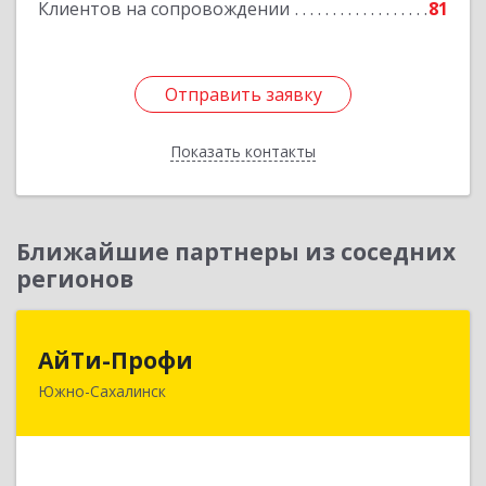
Клиентов на сопровождении
81
Подробнее
Отправить заявку
Отправить заявку
Показать контакты
Назад
Ближайшие партнеры из соседних
регионов
АйТи-Профи
АйТи-Профи
Южно-Сахалинск
693023, Сахалинская обл, город Южно-
Сахалинск г.о., Южно-Сахалинск г, Емельянова
А.О. ул, дом № 4