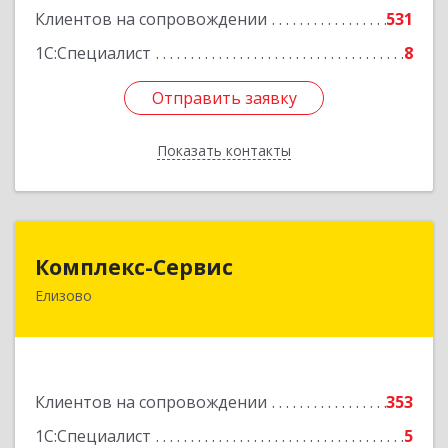
Подробнее
Клиентов на сопровождении
531
1С:Специалист
8
Отправить заявку
Отправить заявку
Показать контакты
Назад
Комплекс-Сервис
Комплекс-Сервис
Елизово
684000, Камчатский край, Елизовский р-н,
Елизово г, Мурманская ул, дом № 4, пом.1
Подробнее
Клиентов на сопровождении
353
1С:Специалист
5