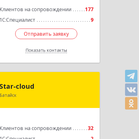
Подробнее
Клиентов на сопровождении
177
1С:Специалист
9
Отправить заявку
Отправить заявку
Показать контакты
Назад
Star-cloud
Star-cloud
Батайск
346880, Ростовская обл, Батайск г,
Фермерская ул, дом № 16, оф.8
Подробнее
Клиентов на сопровождении
32
1С:Специалист
2