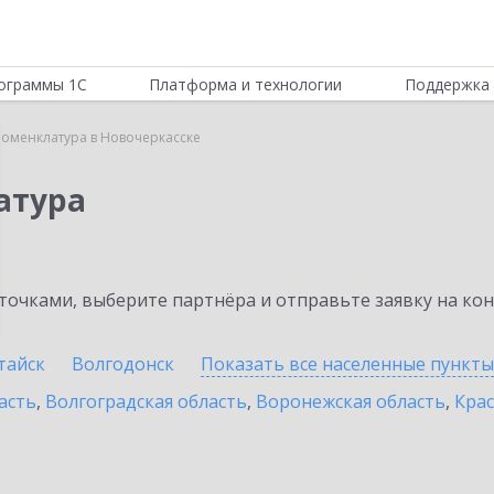
ограммы 1С
Платформа и технологии
Поддержка 
Номенклатура в Новочеркасске
атура
очками, выберите партнёра и отправьте заявку на ко
тайск
Волгодонск
Показать все населенные
пункты
асть
,
Волгоградская область
,
Воронежская область
,
Крас