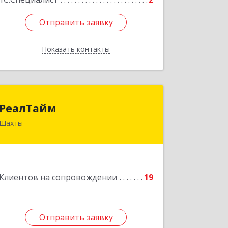
Отправить заявку
Отправить заявку
Показать контакты
Назад
РеалТайм
РеалТайм
Шахты
346504, Ростовская обл, Шахты г,
Чернышевского ул, дом № 42
Подробнее
Клиентов на сопровождении
19
Отправить заявку
Отправить заявку