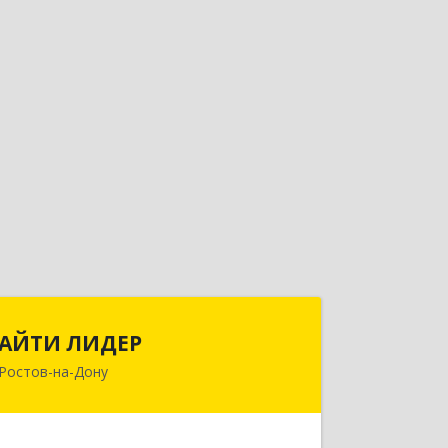
АЙТИ ЛИДЕР
АЙТИ ЛИДЕР
Ростов-на-Дону
344065, Ростовская обл, Ростов-на-
Дону г, Беломорский пер, дом № 98,
оф.206