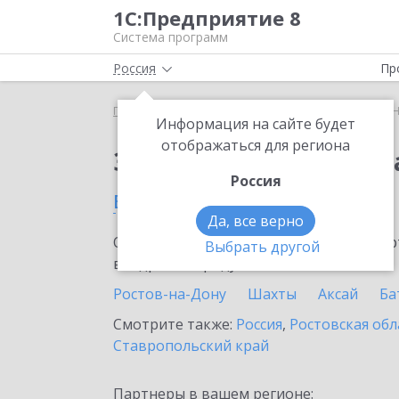
1С:Предприятие 8
Система программ
Россия
Пр
Главная
Сервисы ИТС
1С:Номенклатура
1С:
Информация на сайте будет
отображаться для региона
Заказать 1С:Номенкл
Россия
в Новочеркасске
Да, все верно
Ознакомьтесь с информационными карт
Выбрать другой
внедрение продукта.
Ростов-на-Дону
Шахты
Аксай
Ба
Смотрите также:
Россия
,
Ростовская обл
Ставропольский край
Партнеры в вашем регионе: