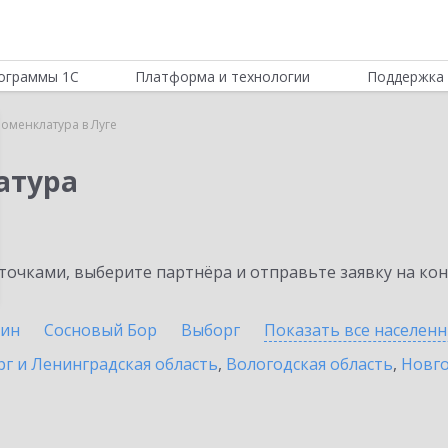
ограммы 1С
Платформа и технологии
Поддержка 
оменклатура в Луге
атура
очками, выберите партнёра и отправьте заявку на ко
ин
Сосновый Бор
Выборг
Показать все населен
г и Ленинградская область
,
Вологодская область
,
Новго