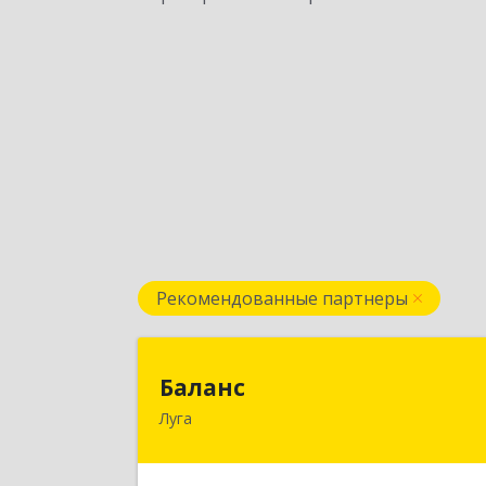
Рекомендованные партнеры
Балан
Баланс
Луга
188230, Ленинградская обл, Луга г
Урицкого пр-кт, дом № 77