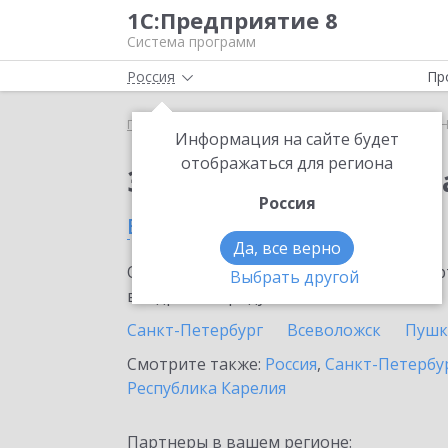
1С:Предприятие 8
Система программ
Россия
Пр
Главная
Сервисы ИТС
1С:Номенклатура
1С:Н
Информация на сайте будет
отображаться для региона
Заказать 1С:Номенкл
Россия
в Луге
Да, все верно
Ознакомьтесь с информационными карт
Выбрать другой
внедрение продукта.
Санкт-Петербург
Всеволожск
Пушк
Смотрите также:
Россия
,
Санкт-Петербур
Республика Карелия
Партнеры в вашем регионе: