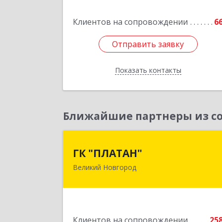
Подробне
Клиентов на сопровождении
6
Отправить заявку
Отправить заявку
Показать контакты
Назад
Ближайшие партнеры из со
ГК "ПЛАТАН
ГК "ПЛАТАН"
Великий Новгород
173003, Новгородская обл, Велики
Новгород г, Большая Санкт
Петербургская ул, дом № 80, оф.1
Подробне
Клиентов на сопровождении
25