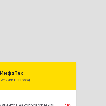
ИнфоТэк
ИнфоТэк
Великий Новгород
173003, Новгородская обл, Великий
Новгород г, Великая ул, дом № 22
Подробнее
Клиентов на сопровождении
185