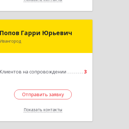
Попов Гарри Юрьевич
Попов Гарри Юрьевич
Ивангород
Подробнее
Клиентов на сопровождении
3
Отправить заявку
Отправить заявку
Показать контакты
Назад