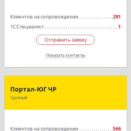
72
Подробнее
Клиентов на сопровождении
291
1С:Специалист
1
Отправить заявку
Отправить заявку
Показать контакты
Назад
Портал-ЮГ ЧР
Портал-ЮГ ЧР
Грозный
364906, Чеченская Респ, Грозный г, Путина пр-
кт, дом № 30
Подробнее
Клиентов на сопровождении
566