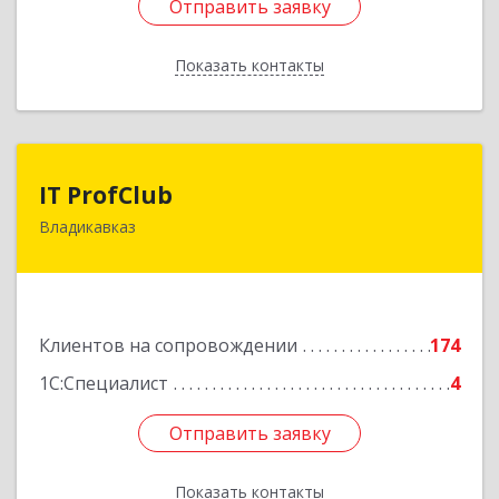
Отправить заявку
Отправить заявку
Показать контакты
Назад
IT ProfClub
IT ProfClub
Владикавказ
362045, Северная Осетия - Алания Респ,
Владикавказ г, Международная ул, дом № 2 "А",
этаж 5, каб.507
Подробнее
Клиентов на сопровождении
174
1С:Специалист
4
Отправить заявку
Отправить заявку
Показать контакты
Назад