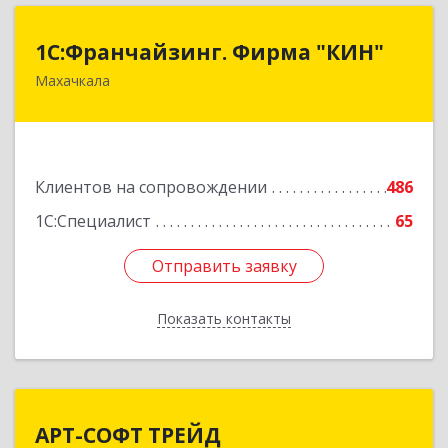
1С:Франчайзинг. Фирма "КИН"
1С:Франчайзинг. Фирма "КИН"
Махачкала
367030, Дагестан Респ, Махачкала г, И.Казака
ул, дом № 31
Подробнее
Клиентов на сопровождении
486
1С:Специалист
65
Отправить заявку
Отправить заявку
Показать контакты
Назад
АРТ-СОФТ ТРЕЙД
АРТ-СОФТ ТРЕЙД