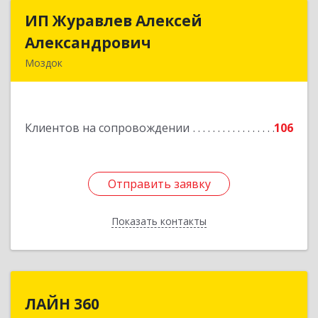
ИП Журавлев Алексей
ИП Журавлев Алексей
Александрович
Александрович
Моздок
363750, Северная Осетия - Алания Респ, Моздок
г, Кирова ул, дом № 41
Клиентов на сопровождении
106
Подробнее
Отправить заявку
Отправить заявку
Показать контакты
Назад
ЛАЙН 360
ЛАЙН 360