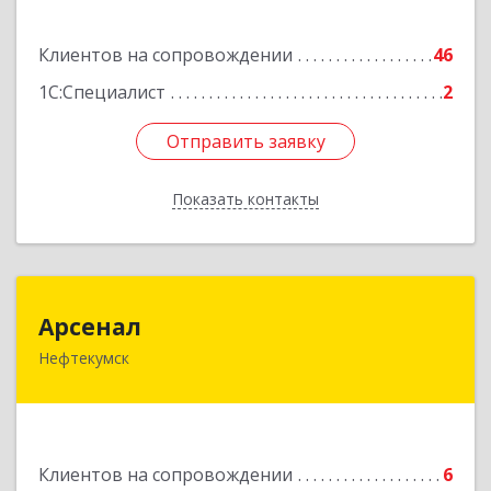
Подробнее
Клиентов на сопровождении
46
1С:Специалист
2
Отправить заявку
Отправить заявку
Показать контакты
Назад
Арсенал
Арсенал
Нефтекумск
Ставропольский край, Нефтекумск г,
Дзержинского ул, дом № 11А
Подробнее
Клиентов на сопровождении
6