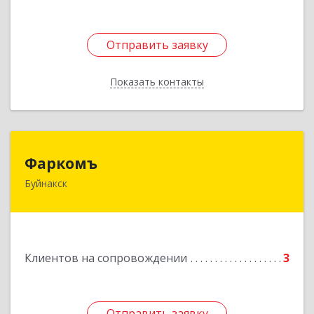
Отправить заявку
Отправить заявку
Показать контакты
Назад
Фаркомъ
Фаркомъ
Буйнакск
Подробнее
Клиентов на сопровождении
3
Отправить заявку
Отправить заявку