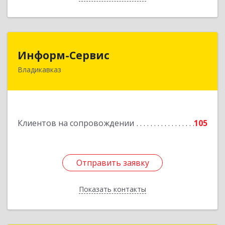
Информ-Сервис
Информ-Сервис
Владикавказ
362020, Северная Осетия - Алания Респ,
Владикавказ г, Островского ул, дом № 12, пом.3
Подробнее
Клиентов на сопровождении
105
Отправить заявку
Отправить заявку
Показать контакты
Назад