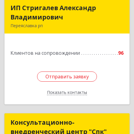
ИП Стригалев Александр
ИП Стригалев Александр
Владимирович
Владимирович
Переяславка рп
682910, Хабаровский край, Имени Лазо р-н,
Переяславка рп, Ленина ул, дом № 30, оф.1
Клиентов на сопровождении
96
Подробнее
Отправить заявку
Отправить заявку
Показать контакты
Назад
Консультационно-
Консультационно-
внедренческий центр "Спк"
внедренческий центр "Спк"