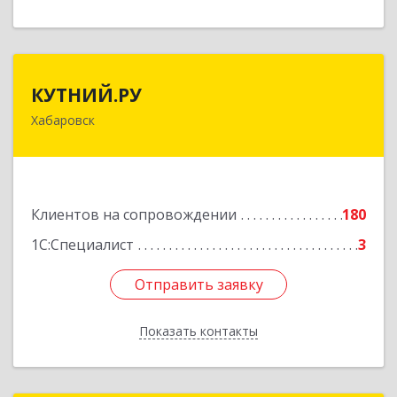
КУТНИЙ.РУ
КУТНИЙ.РУ
Хабаровск
680007, Хабаровский край, Хабаровск г,
Шевчука ул, дом № 42, оф.505
Подробнее
Клиентов на сопровождении
180
1С:Специалист
3
Отправить заявку
Отправить заявку
Показать контакты
Назад