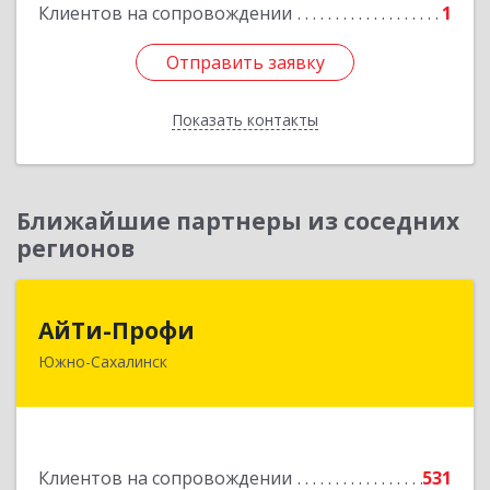
Клиентов на сопровождении
1
Подробнее
Отправить заявку
Отправить заявку
Показать контакты
Назад
Ближайшие партнеры из соседних
регионов
АйТи-Профи
АйТи-Профи
Южно-Сахалинск
693023, Сахалинская обл, город Южно-
Сахалинск г.о., Южно-Сахалинск г, Емельянова
А.О. ул, дом № 4
Подробнее
Клиентов на сопровождении
531