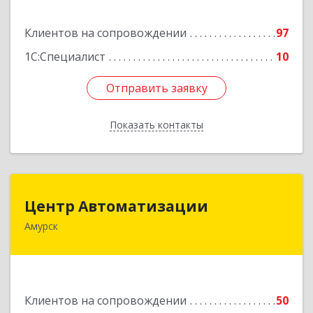
Подробнее
Клиентов на сопровождении
97
1С:Специалист
10
Отправить заявку
Отправить заявку
Показать контакты
Назад
Центр Автоматизации
Центр Автоматизации
Амурск
682640, Хабаровский край, Амурск г, Мира пр-
кт, дом № 55, оф.2
Подробнее
Клиентов на сопровождении
50