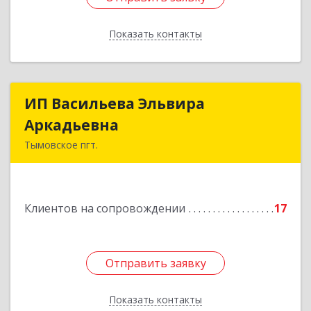
Показать контакты
Назад
ИП Васильева Эльвира
ИП Васильева Эльвира
Аркадьевна
Аркадьевна
Тымовское пгт.
694400, Сахалинская обл, Тымовский р-н,
Тымовское пгт, Красноармейская ул, дом № 34,
кв.9
Клиентов на сопровождении
17
Подробнее
Отправить заявку
Отправить заявку
Показать контакты
Назад