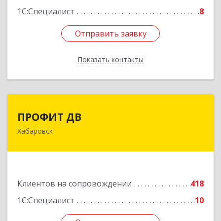
1С:Специалист
8
Отправить заявку
Отправить заявку
Показать контакты
Назад
ПРОФИТ ДВ
ПРОФИТ ДВ
Хабаровск
680000, Хабаровский край, Хабаровск г,
Муравьева-Амурского ул, дом № 25, пом.I
Подробнее
Клиентов на сопровождении
418
1С:Специалист
10