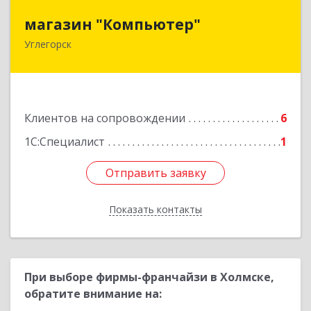
магазин "Компьютер"
магазин "Компьютер"
Углегорск
694920, Сахалинская обл, Углегорский р-н,
Углегорск г, Победы ул, дом № 169, оф.4
Подробнее
Клиентов на сопровождении
6
1С:Специалист
1
Отправить заявку
Отправить заявку
Показать контакты
Назад
При выборе фирмы-франчайзи в Холмске,
обратите внимание на: