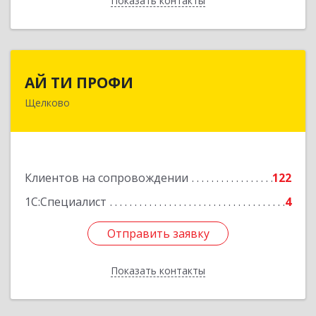
Показать контакты
Назад
АЙ ТИ ПРОФИ
АЙ ТИ ПРОФИ
Щелково
141108, Московская обл, г.о. Щёлково,
Щёлково г, Заводская ул, дом № 1, пом.3
Подробнее
Клиентов на сопровождении
122
1С:Специалист
4
Отправить заявку
Отправить заявку
Показать контакты
Назад