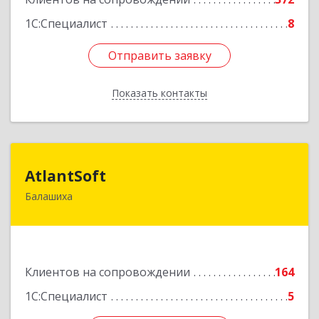
1С:Специалист
8
Отправить заявку
Отправить заявку
Показать контакты
Назад
AtlantSoft
AtlantSoft
Балашиха
143900, Московская обл, Балашиха г, Звездная
ул, дом № 7, корпус 1, оф.609
Подробнее
Клиентов на сопровождении
164
1С:Специалист
5