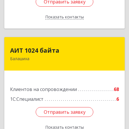
Отправить заявку
Отправить заявку
Показать контакты
Назад
АИТ 1024 байта
АИТ 1024 байта
Балашиха
143909, Московская обл, Балашиха г, Солнечная
ул, дом № 23, кв.104
Подробнее
Клиентов на сопровождении
68
1С:Специалист
6
Отправить заявку
Отправить заявку
Показать контакты
Назад