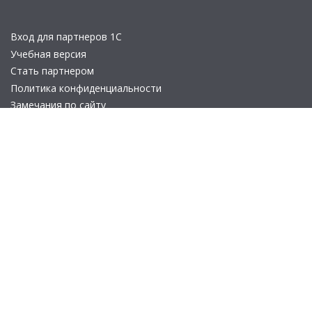
Вход для партнеров 1С
Учебная версия
Стать партнером
Политика конфиденциальности
Замечания по сайту
Другие сайты
Телефон:
+7 (495) 737-92-57
Email:
site_v8@1c.ru
Отдел продаж:
г. Москва
,
улица Селезнёвская, дом 21
© 2026 АО «Группа 1С» (правопреемник «1С»). Все права на сайт
защищены