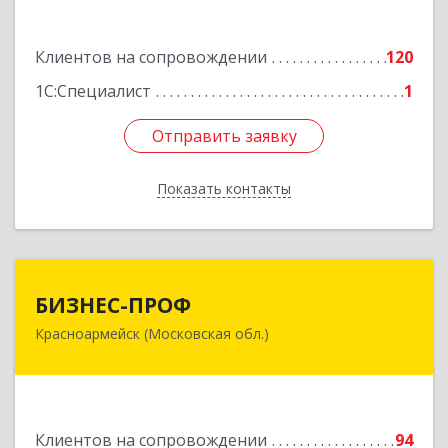
Подробнее
Клиентов на сопровождении
120
1С:Специалист
1
Отправить заявку
Отправить заявку
Показать контакты
Назад
БИЗНЕС-ПРОФ
БИЗНЕС-ПРОФ
Красноармейск (Московская обл.)
141290, Московская обл, Красноармейск г,
Чкалова ул, дом № 8, оф.7
Подробнее
Клиентов на сопровождении
94