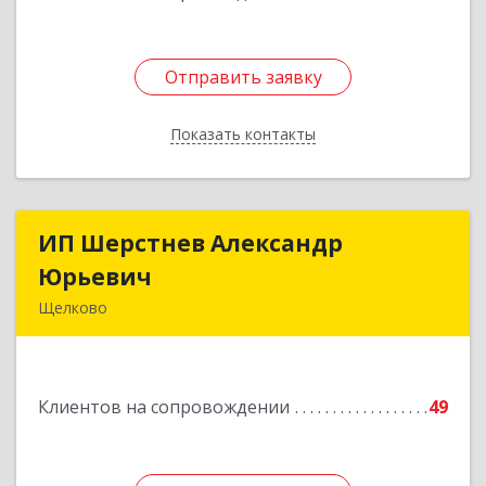
Отправить заявку
Отправить заявку
Показать контакты
Назад
ИП Шерстнев Александр
ИП Шерстнев Александр
Юрьевич
Юрьевич
Щелково
141180, Московская обл, Щелковский р-н,
Загорянский дп, Кирова ул, дом № 28
Клиентов на сопровождении
49
Подробнее