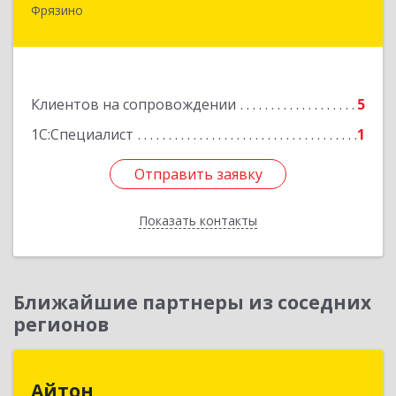
Фрязино
141191, Московская обл, Фрязино г, Ленина ул,
дом № 37, кв.24
Подробнее
Клиентов на сопровождении
5
1С:Специалист
1
Отправить заявку
Отправить заявку
Показать контакты
Назад
Ближайшие партнеры из соседних
регионов
Айтон
Айтон