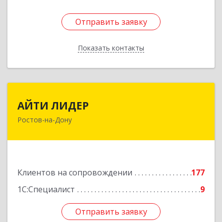
Отправить заявку
Отправить заявку
Показать контакты
Назад
АЙТИ ЛИДЕР
АЙТИ ЛИДЕР
Ростов-на-Дону
344065, Ростовская обл, Ростов-на-Дону г,
Беломорский пер, дом № 98, оф.206
Подробнее
Клиентов на сопровождении
177
1С:Специалист
9
Отправить заявку
Отправить заявку