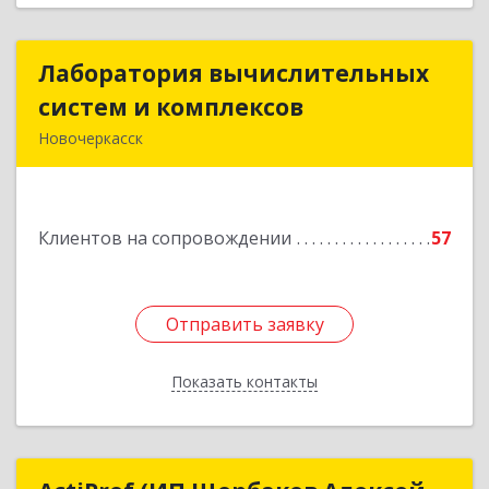
Лаборатория вычислительных
Лаборатория вычислительных
систем и комплексов
систем и комплексов
Новочеркасск
346428, Ростовская обл, Новочеркасск г,
Михайловская ул, дом № 164А, корпус 1, ком.19
Клиентов на сопровождении
57
Подробнее
Отправить заявку
Отправить заявку
Показать контакты
Назад