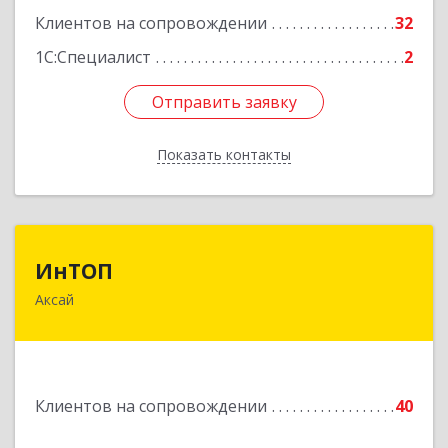
Клиентов на сопровождении
32
1С:Специалист
2
Отправить заявку
Отправить заявку
Показать контакты
Назад
ИнТОП
ИнТОП
Аксай
344000, Ростов-на-Дону г, Буденновский пр-кт,
дом № 80, оф.1004
Подробнее
Клиентов на сопровождении
40