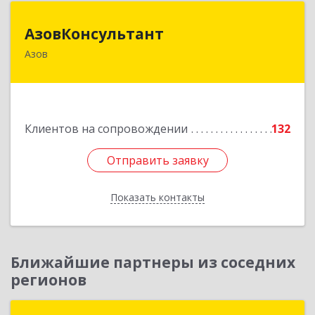
АзовКонсультант
АзовКонсультант
Азов
346780, Ростовская обл, Азов г, Петровский б-р,
дом № 5
Подробнее
Клиентов на сопровождении
132
Отправить заявку
Отправить заявку
Показать контакты
Назад
Ближайшие партнеры из соседних
регионов