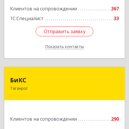
Подробнее
Клиентов на сопровождении
367
1С:Специалист
33
Отправить заявку
Отправить заявку
Показать контакты
Назад
БиКС
БиКС
Таганрог
347900, Ростовская обл, Таганрог г, Фрунзе ул,
дом № 74, кв.1
Подробнее
Клиентов на сопровождении
290