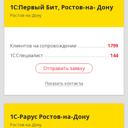
1С:Первый Бит, Ростов-на- Дону
1С:Первый Бит, Ростов-на- Дону
Ростов-на-Дону
344091, Ростовская обл, Ростов-на-Дону г,
Малиновского ул, дом № 3, корпус 1, пом.36
Подробнее
Клиентов на сопровождении
1799
1С:Специалист
144
Отправить заявку
Отправить заявку
Показать контакты
Назад
1С-Рарус Ростов-на-Дону
1С-Рарус Ростов-на-Дону
Ростов-на-Дону
344002, Ростовская обл, г.о. город Ростов-на-