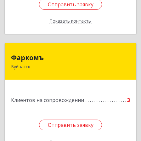
Отправить заявку
Отправить заявку
Показать контакты
Назад
Фаркомъ
Фаркомъ
Буйнакск
Подробнее
Клиентов на сопровождении
3
Отправить заявку
Отправить заявку