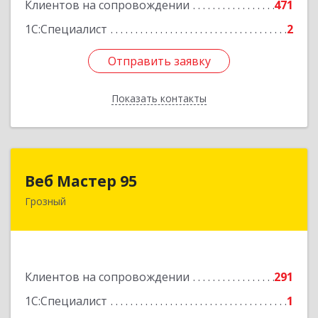
Клиентов на сопровождении
471
1С:Специалист
2
Отправить заявку
Отправить заявку
Показать контакты
Назад
Веб Мастер 95
Веб Мастер 95
Грозный
364050, Чеченская Респ, Грозный г, Им
Гайрбекова Муслима Гайрбековича ул, дом №
72
Подробнее
Клиентов на сопровождении
291
1С:Специалист
1