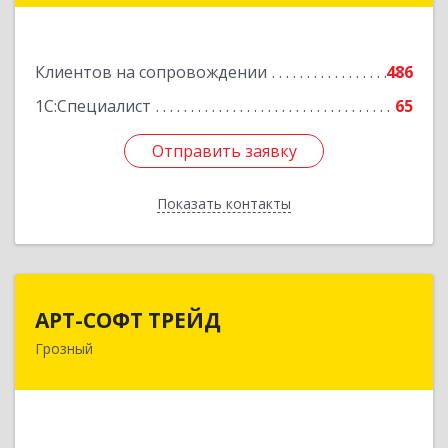
Подробнее
Клиентов на сопровождении
486
1С:Специалист
65
Отправить заявку
Отправить заявку
Показать контакты
Назад
АРТ-СОФТ ТРЕЙД
АРТ-СОФТ ТРЕЙД
Грозный
364013, Чеченская Респ, Грозный г, Полярников
ул, дом № 36А
Подробнее