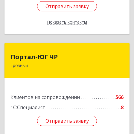
Отправить заявку
Отправить заявку
Показать контакты
Назад
Портал-ЮГ ЧР
Портал-ЮГ ЧР
Грозный
364906, Чеченская Респ, Грозный г, Путина пр-
кт, дом № 30
Подробнее
Клиентов на сопровождении
566
1С:Специалист
8
Отправить заявку
Отправить заявку