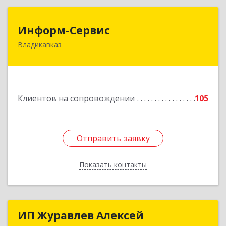
Информ-Сервис
Информ-Сервис
Владикавказ
362020, Северная Осетия - Алания Респ,
Владикавказ г, Островского ул, дом № 12, пом.3
Подробнее
Клиентов на сопровождении
105
Отправить заявку
Отправить заявку
Показать контакты
Назад
ИП Журавлев Алексей
ИП Журавлев Алексей