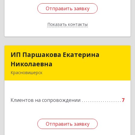
Отправить заявку
Отправить заявку
Показать контакты
Назад
ИП Паршакова Екатерина
ИП Паршакова Екатерина
Николаевна
Николаевна
Красновишерск
618590, Пермский край, Красновишерск г,
Карла Маркса ул, дом № 27, кв.8
Клиентов на сопровождении
7
Подробнее
Отправить заявку
Отправить заявку