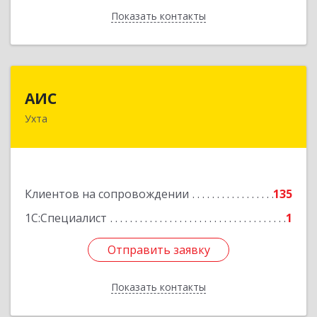
Показать контакты
Назад
АИС
АИС
Ухта
169310, Коми Респ, Ухта г, Первомайская ул.,
дом № 35А
Подробнее
Клиентов на сопровождении
135
1С:Специалист
1
Отправить заявку
Отправить заявку
Показать контакты
Назад