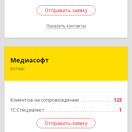
Отправить заявку
Отправить заявку
Показать контакты
Назад
Медиасофт
Медиасофт
Котлас
165300, Архангельская обл, Котлас г,
Маяковского ул, дом № 5
Подробнее
Клиентов на сопровождении
123
1С:Специалист
1
Отправить заявку
Отправить заявку