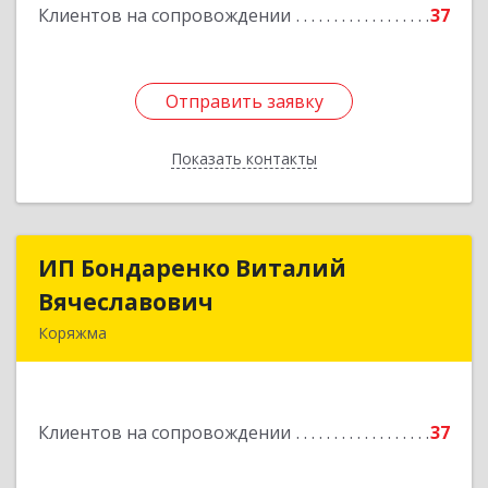
Клиентов на сопровождении
37
Отправить заявку
Отправить заявку
Показать контакты
Назад
ИП Бондаренко Виталий
ИП Бондаренко Виталий
Вячеславович
Вячеславович
Коряжма
165650, Архангельская обл, Коряжма г,
Набережная им Н.Островского ул, дом № 38
Клиентов на сопровождении
37
Подробнее