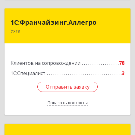
1С:Франчайзинг.Аллегро
1С:Франчайзинг.Аллегро
Ухта
169304, Коми Респ, Ухта г, Чернова ул, дом №
33, кв.49
Подробнее
Клиентов на сопровождении
78
1С:Специалист
3
Отправить заявку
Отправить заявку
Показать контакты
Назад
Компания "Сталкер"