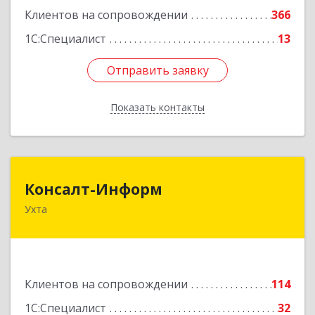
Клиентов на сопровождении
366
1С:Специалист
13
Отправить заявку
Отправить заявку
Показать контакты
Назад
Консалт-Информ
Консалт-Информ
Ухта
169300, Коми Респ, Ухта г, Строителей пр-д 1, 2
под.,6 этаж
Подробнее
Клиентов на сопровождении
114
1С:Специалист
32