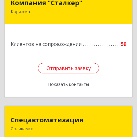
Компания "Сталкер"
Коряжма
165651, Архангельская обл, Коряжма г,
Архангельская ул, дом № 14
Подробнее
Клиентов на сопровождении
59
Отправить заявку
Отправить заявку
Показать контакты
Назад
Спецавтоматизация
Спецавтоматизация
Соликамск
618547, Пермский край, Соликамск г,