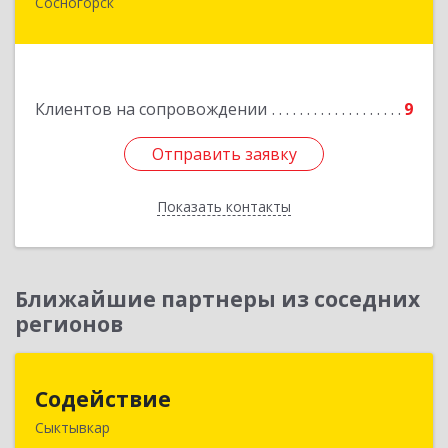
Сосногорск
169500, Коми Респ, Сосногорск г, Советская ул,
дом № 30, кв.12
Подробнее
Клиентов на сопровождении
9
Отправить заявку
Отправить заявку
Показать контакты
Назад
Ближайшие партнеры из соседних
регионов
Содействие
Содействие
Сыктывкар
167004, Коми Респ, Сыктывкар г, Первомайская