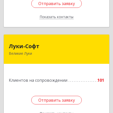
Отправить заявку
Отправить заявку
Показать контакты
Назад
Луки-Софт
Луки-Софт
Великие Луки
182113, Псковская обл, Великие Луки г,
Октябрьский пр-кт, дом № 56А, оф.2
Подробнее
Клиентов на сопровождении
101
Отправить заявку
Отправить заявку