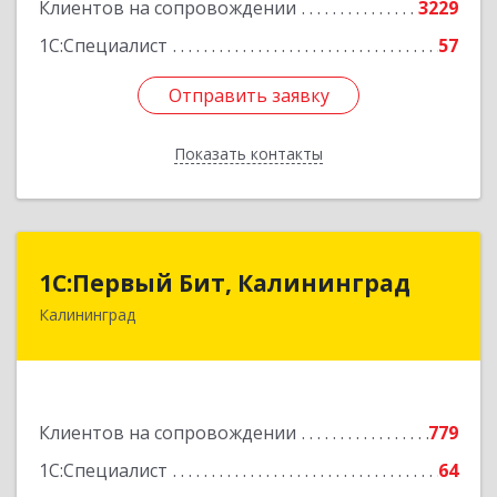
Клиентов на сопровождении
3229
1С:Специалист
57
Отправить заявку
Отправить заявку
Показать контакты
Назад
1С:Первый Бит, Калининград
1С:Первый Бит, Калининград
Калининград
236006, Калининградская обл, Калининград г,
Ленинский пр-кт, дом № 30
Подробнее
Клиентов на сопровождении
779
1С:Специалист
64