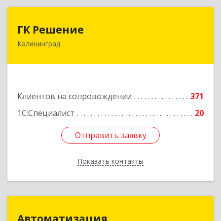
ГК Решение
ГК Решение
Калининград
236038, Калининградская обл, Калининград г,
Липовая аллея ул, дом № 2
Подробнее
Клиентов на сопровождении
371
1С:Специалист
20
Отправить заявку
Отправить заявку
Показать контакты
Назад
Автоматизация
Автоматизация