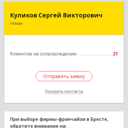
Куликов Сергей Викторович
Куликов Сергей Викторович
Неман
238710, Калининградская обл, Неман г,
Красноармейская ул, дом № 8, кв.60
Подробнее
Клиентов на сопровождении
21
Отправить заявку
Отправить заявку
Показать контакты
Назад
При выборе фирмы-франчайзи в Бресте,
обратите внимание на: