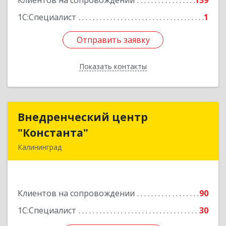
Клиентов на сопровождении
139
1С:Специалист
1
Отправить заявку
Отправить заявку
Показать контакты
Назад
Внедренческий центр
Внедренческий центр
"Константа"
"Константа"
Калининград
236006, Калининградская обл, Калининград г,
К.Маркса ул, дом № 18, оф.701
Клиентов на сопровождении
90
Подробнее
1С:Специалист
30