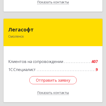
Показать контакты
Назад
Легасофт
Легасофт
Смоленск
214018, Смоленская обл, Смоленск г, Ново-
Рославльская ул, дом № 13
Подробнее
Клиентов на сопровождении
407
1С:Специалист
9
Отправить заявку
Отправить заявку
Показать контакты
Назад