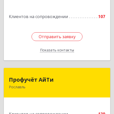
Подробнее
Клиентов на сопровождении
107
Отправить заявку
Отправить заявку
Показать контакты
Назад
Профучёт АйТи
Профучёт АйТи
Рославль
216500, Смоленская обл, Рославльский р-н,
Рославль г, Урицкого ул, дом № 13, кв.4
Подробнее