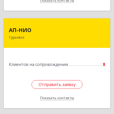
Показать контакты
Назад
АП-НИО
АП-НИО
Гурьевск
238300 Калининградская обл, Гурьевск г,
Советская ул, дом № 22, кв. № 26
Подробнее
Клиентов на сопровождении
8
Отправить заявку
Отправить заявку
Показать контакты
Назад