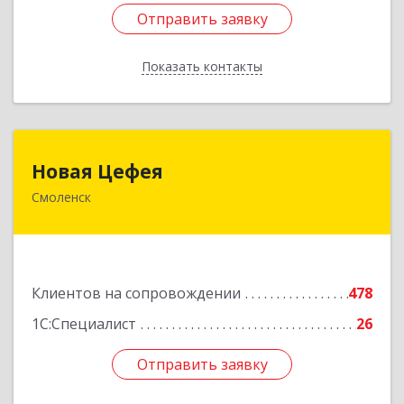
Отправить заявку
Отправить заявку
Показать контакты
Назад
Новая Цефея
Новая Цефея
Смоленск
214018, Смоленская обл, Смоленск г, Раевского
ул, дом № 10
Подробнее
Клиентов на сопровождении
478
1С:Специалист
26
Отправить заявку
Отправить заявку