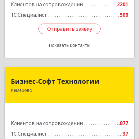
Клиентов на сопровождении
2201
1С:Специалист
506
Отправить заявку
Отправить заявку
Показать контакты
Назад
Бизнес-Софт Технологии
Бизнес-Софт Технологии
Кемерово
650992, Кемеровская область - Кузбасс обл,
Кемерово г, Советский пр-кт, дом № 2/8, оф.401
Подробнее
Клиентов на сопровождении
877
1С:Специалист
37