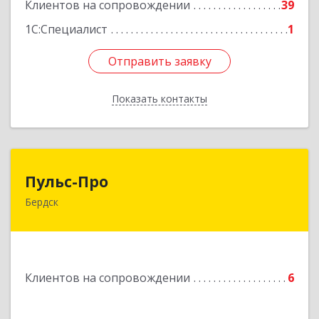
Клиентов на сопровождении
39
1С:Специалист
1
Отправить заявку
Отправить заявку
Показать контакты
Назад
Пульс-Про
Пульс-Про
Бердск
633010, Новосибирская обл, Бердск, Ленина,
дом № 89/8, оф.509
Подробнее
Клиентов на сопровождении
6