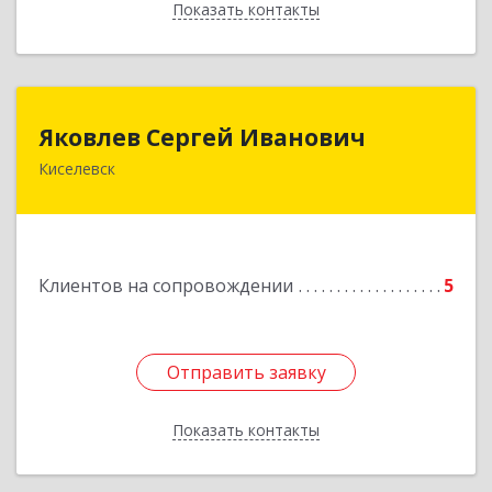
Показать контакты
Назад
Яковлев Сергей Иванович
Яковлев Сергей Иванович
Киселевск
650002, Кемеровская обл, г.Кемерово, пр-т
Шахтеров, дом № 90, кв.104
Подробнее
Клиентов на сопровождении
5
Отправить заявку
Отправить заявку
Показать контакты
Назад