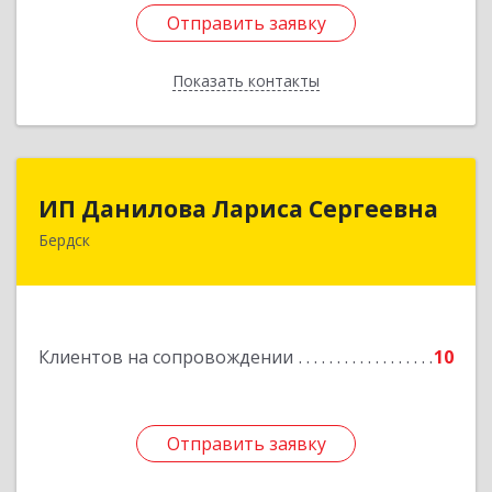
Отправить заявку
Отправить заявку
Показать контакты
Назад
ИП Данилова Лариса Сергеевна
ИП Данилова Лариса Сергеевна
Бердск
633004, Новосибирская обл, Бердск г, Озерная
ул, дом № 42, кв.40
Подробнее
Клиентов на сопровождении
10
Отправить заявку
Отправить заявку