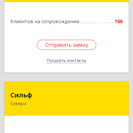
Подробнее
Клиентов на сопровождении
166
Отправить заявку
Отправить заявку
Показать контакты
Назад
Сильф
Сильф
Северск
636000, Томская обл, Северск г, Спортивная ул,
дом № 2, оф.1
Подробнее