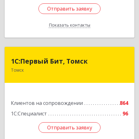
Отправить заявку
Отправить заявку
Показать контакты
Назад
1С:Первый Бит, Томск
1С:Первый Бит, Томск
Томск
634041, Томская обл, Томск г, Кирова пр-кт,
дом № 51А, оф.508
Подробнее
Клиентов на сопровождении
864
1С:Специалист
96
Отправить заявку
Отправить заявку