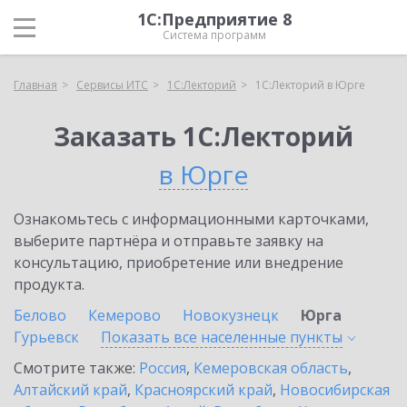
1С:Предприятие 8
Система программ
Главная
Сервисы ИТС
1С:Лекторий
1С:Лекторий в Юрге
Заказать 1С:Лекторий
в Юрге
Ознакомьтесь с информационными карточками,
выберите партнёра и отправьте заявку на
консультацию, приобретение или внедрение
продукта.
Белово
Кемерово
Новокузнецк
Юрга
Гурьевск
Показать все населенные
пункты
Смотрите также:
Россия
,
Кемеровская область
,
Алтайский край
,
Красноярский край
,
Новосибирская