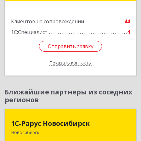
Подробнее
Клиентов на сопровождении
44
1С:Специалист
4
Отправить заявку
Отправить заявку
Показать контакты
Назад
Ближайшие партнеры из соседних
регионов
1С-Рарус Новосибирск
1С-Рарус Новосибирск
Новосибирск
630015, Новосибирская обл, Новосибирск г,